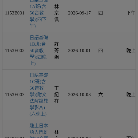
日語基礎
1A班(含
林
1153E001
50音教
京
2026-09-17
四
下午
學)(四下
佩
午)
日語基礎
1B班(含
許
1153E002
50音教
菁
2026-10-01
四
晚上
學)(四晚
娟
上)
日語基礎
1C班(含
50音教
丁
1153E003
學)(附文
紀
2026-10-03
六
晚上
法解說教
祥
學影片)
(六晚上)
趣上日本
語入門班
林