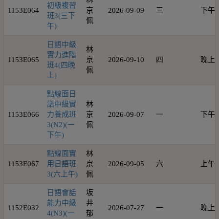
林
初級複習
1153E064
京
2026-09-09
三
下午
班3(三下
佩
午)
日語中級
林
實力進階
1153E065
京
2026-09-10
四
晚上
班4(四晚
佩
上)
點線面日
語中級實
林
1153E066
力養成班
京
2026-09-07
一
下午
3(N2)(一
佩
下午)
點線面實
林
1153E067
用日語班
京
2026-09-05
六
上午
3(六上午)
佩
日語會話
坂
能力中級
井
1152E032
2026-07-27
一
晚上
4(N3)(一
郁