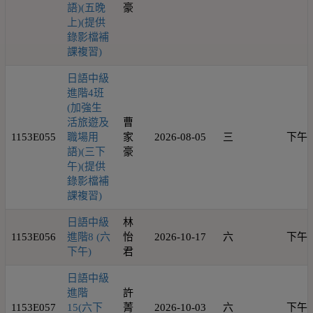
語)(五晚
豪
上)(提供
錄影檔補
課複習)
日語中級
進階4班
(加強生
活旅遊及
曹
1153E055
職場用
家
2026-08-05
三
下午
語)(三下
豪
午)(提供
錄影檔補
課複習)
日語中級
林
1153E056
進階8 (六
怡
2026-10-17
六
下午
下午)
君
日語中級
進階
許
1153E057
15(六下
菁
2026-10-03
六
下午