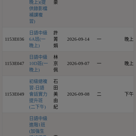
晚上)(提
豪
供錄影檔
補課複
習)
日語中級
許
1153E036
6A班(一
菁
2026-09-14
一
晚上
晚上)
娟
日語中級
林
1153E047
10D班(一
京
2026-09-07
一
晚上
晚上)
佩
初級總複
石
習-日語
田
1153E049
會話實力
美
2026-09-08
二
下午
提升班
由
(二下午)
紀
日語中級
進階1班
(加強生