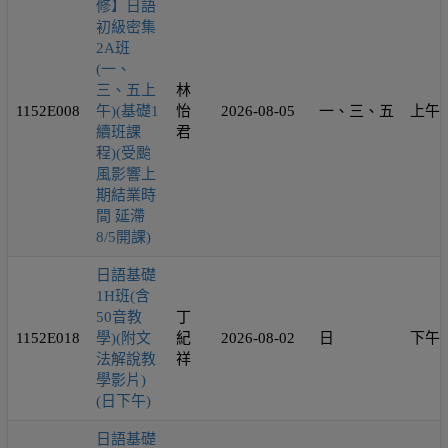
修】日語
初級密集
2A班
(一、
三、五上
林
1152E008
午)(基礎1
怡
2026-08-05
一、三、五
上午
續班課
君
程)(受颱
風影響上
期結業時
間 延滯
8/5開課)
日語基礎
1H班(含
50音教
丁
1152E018
學)(附文
紀
2026-08-02
日
下午
法解說教
祥
學影片)
(日下午)
日語基礎