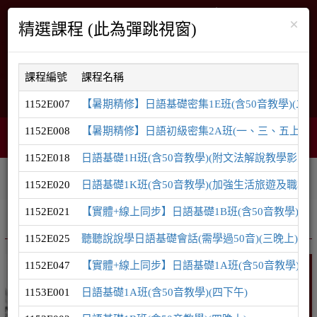
×
精選課程 (此為彈跳視窗)
課程編號
課程名稱
English
網站導覽
1152E007
【暑期精修】日語基礎密集1E班(含50音教學)(二
1152E008
【暑期精修】日語初級密集2A班(一、三、五上午)(
智能客服
購物車
網頁選單
0
1152E018
日語基礎1H班(含50音教學)(附文法解說教學影片)(
相關連結
課程系列
學員登入
1152E020
日語基礎1K班(含50音教學)(加強生活旅遊及職場用
1152E021
【實體+線上同步】日語基礎1B班(含50音教學)(五
推廣課程
日語系列
1152E025
聽聽說說學日語基礎會話(需學過50音)(三晚上)
1152E047
【實體+線上同步】日語基礎1A班(含50音教學)(日
日語
1153E001
日語基礎1A班(含50音教學)(四下午)