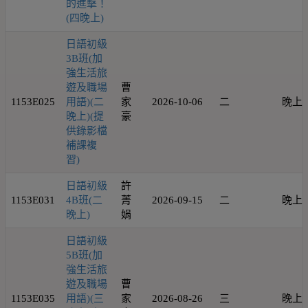
的進擊！
(四晚上)
日語初級
3B班(加
強生活旅
遊及職場
曹
1153E025
用語)(二
家
2026-10-06
二
晚上
晚上)(提
豪
供錄影檔
補課複
習)
日語初級
許
1153E031
4B班(二
菁
2026-09-15
二
晚上
晚上)
娟
日語初級
5B班(加
強生活旅
遊及職場
曹
1153E035
用語)(三
家
2026-08-26
三
晚上