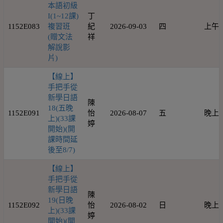
本語初級
I(1~12課)
丁
1152E083
複習班
紀
2026-09-03
四
上午
(贈文法
祥
解說影
片)
【線上】
手把手從
新學日語
陳
18(五晚
1152E091
怡
2026-08-07
五
晚上
上)(33課
婷
開始)(開
課時間延
後至8/7)
【線上】
手把手從
新學日語
陳
19(日晚
1152E092
怡
2026-08-02
日
晚上
上)(33課
婷
開始)(開