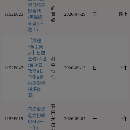
學日語基
許
礎會話
1152E025
菁
2026-07-29
三
晚上
(需學過
娟
50音)(三
晚上)
【實體
+線上同
步】日語
基礎1A班
村
(含50音
中
1152E047
2026-09-13
日
下午
教學)(日
恒
下午)(提
仁
供錄影檔
補課複
習)
石
日語會話
田
能力初級
1153E015
美
2026-09-07
一
下午
I(N4)(一
由
下午)