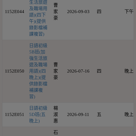
生活旅遊
曹
及職場用
1152E044
家
2026-09-03
四
下午
語)(四下
豪
午)(提供
錄影檔補
課複習)
日語初級
5B班(加
強生活旅
遊及職場
曹
1152E050
用語)(四
家
2026-07-16
四
晚上
晚上)(提
豪
供錄影檔
補課複
習)
日語初級
楊
1152E051
5D班(五
淑
2026-09-11
五
晚上
晚上)
惠
石