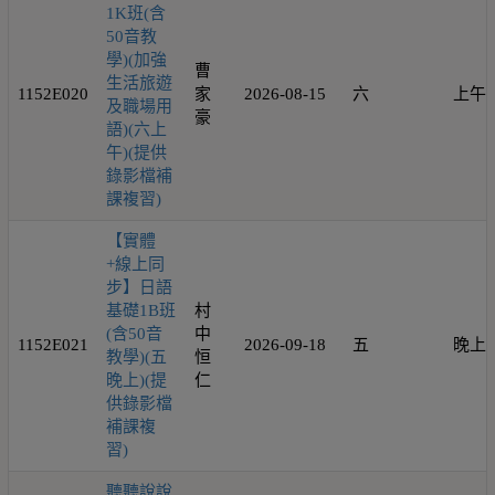
1K班(含
50音教
學)(加強
曹
生活旅遊
1152E020
家
2026-08-15
六
上午
及職場用
豪
語)(六上
午)(提供
錄影檔補
課複習)
【實體
+線上同
步】日語
基礎1B班
村
(含50音
中
1152E021
2026-09-18
五
晚上
教學)(五
恒
晚上)(提
仁
供錄影檔
補課複
習)
聽聽說說