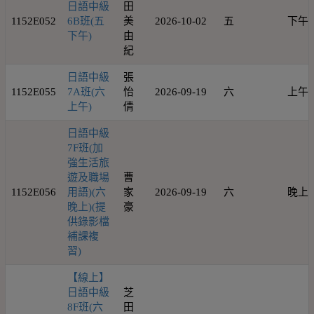
日語中級
田
1152E052
6B班(五
美
2026-10-02
五
下午
下午)
由
紀
日語中級
張
1152E055
7A班(六
怡
2026-09-19
六
上午
上午)
倩
日語中級
7F班(加
強生活旅
遊及職場
曹
1152E056
用語)(六
家
2026-09-19
六
晚上
晚上)(提
豪
供錄影檔
補課複
習)
【線上】
日語中級
芝
8F班(六
田