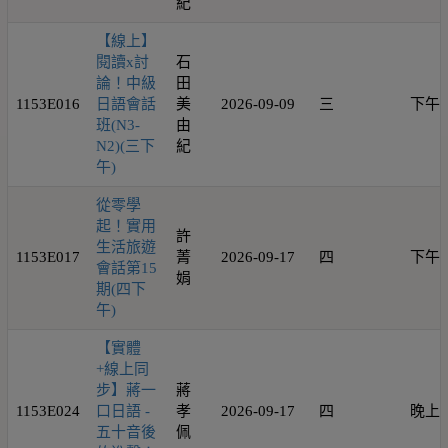
紀
【線上】
閱讀x討
石
論！中級
田
1153E016
日語會話
美
2026-09-09
三
下午
班(N3-
由
N2)(三下
紀
午)
從零學
起！實用
許
生活旅遊
1153E017
菁
2026-09-17
四
下午
會話第15
娟
期(四下
午)
【實體
+線上同
步】蔣一
蔣
1153E024
口日語 -
孝
2026-09-17
四
晚上
五十音後
佩