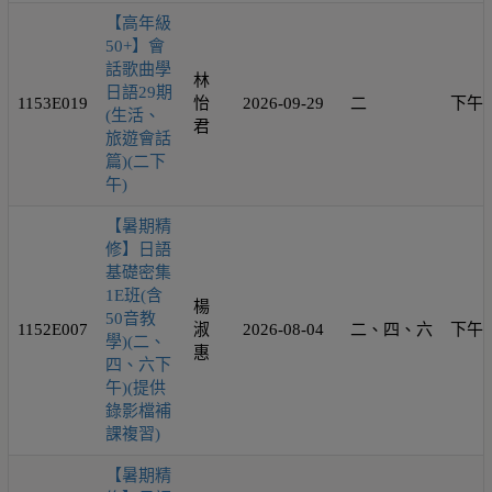
【高年級
50+】會
話歌曲學
林
日語29期
1153E019
怡
2026-09-29
二
下午
(生活、
君
旅遊會話
篇)(二下
午)
【暑期精
修】日語
基礎密集
1E班(含
楊
50音教
1152E007
淑
2026-08-04
二、四、六
下午
學)(二、
惠
四、六下
午)(提供
錄影檔補
課複習)
【暑期精