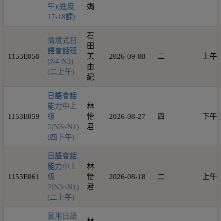
午)(進度
娟
17-18課)
石
情境式日
田
語會話班
1153E058
美
2026-09-08
二
上午
(N4-N3)
由
(二上午)
紀
日語會話
能力中上
林
1153E059
級
怡
2026-08-27
四
下午
2(N3~N1)
君
(四下午)
日語會話
能力中上
林
1153E061
級
怡
2026-08-18
二
上午
7(N3~N1)
君
(二上午)
實用日語