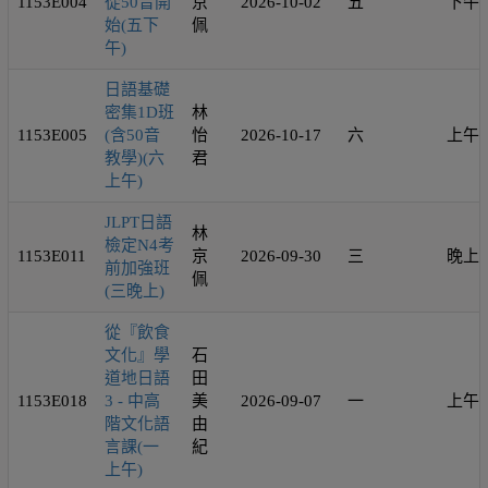
1153E004
從50音開
京
2026-10-02
五
下午
始(五下
佩
午)
日語基礎
密集1D班
林
1153E005
(含50音
怡
2026-10-17
六
上午
教學)(六
君
上午)
JLPT日語
林
檢定N4考
1153E011
京
2026-09-30
三
晚上
前加強班
佩
(三晚上)
從『飲食
文化』學
石
道地日語
田
1153E018
3 - 中高
美
2026-09-07
一
上午
階文化語
由
言課(一
紀
上午)