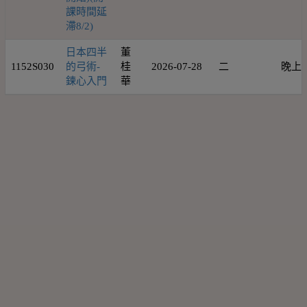
課時間延
滯8/2)
日本四半
董
1152S030
的弓術-
桂
2026-07-28
二
晚上
鍊心入門
華