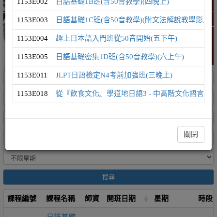
1153E002
日語基礎1B班(含50音教學)(四晚上)
日語學習地圖
1153E003
日語基礎1C班(含50音教學)(附文法解說教學影片)(
精選課程 (此為彈跳視窗)
1153E004
趣上日本語入門班從50音開始(五下午)
1153E005
日語基礎密集1D班(含50音教學)(六上午)
1153E011
JLPT日語檢定N4考前加強班(三晚上)
1153E018
從『飲食文化』學道地日語3 - 中高階文化語言課(
關閉
搜尋
課程編號
課程名稱
師資
開班日期
星期
時段