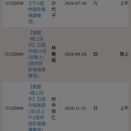
1152E058
上午)(提
沙
2026-07-18
六
上午
供錄影檔
代
補課複
子
習)
【實體
+線上同
步】日語
林
中級9A班
1152E060
欐
2026-09-24
四
晚上
(四晚上)
嫚
(提供錄
影檔補課
複習)
【實體
+線上同
步】日語
村
中級進階
中
1152E068
2026-11-15
日
上午
1班(日上
恒
午)(提供
仁
錄影檔補
課複習)