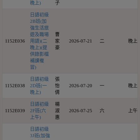
晚上)
子
日語初級
2B班(加
強生活旅
遊及職場
曹
1152E036
用語)(二
家
2026-07-21
二
晚上
晚上)(提
豪
供錄影檔
補課複
習)
日語初級
張
1152E038
2D班(一
怡
2026-07-20
一
晚上
晚上)
倩
日語初級
楊
1152E039
2F班(六
淑
2026-07-25
六
上午
上午)
惠
日語初級
3J班(加強