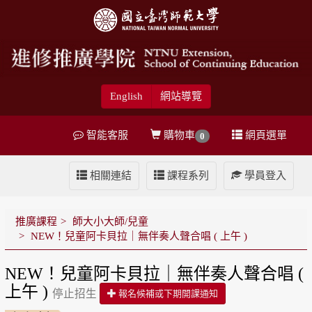
English
網站導覽
智能客服
購物車
網頁選單
0
相關連結
課程系列
學員登入
推廣課程
師大小大師/兒童
NEW！兒童阿卡貝拉｜無伴奏人聲合唱 ( 上午 )
NEW！兒童阿卡貝拉｜無伴奏人聲合唱 (
上午 )
停止招生
報名候補或下期開課通知