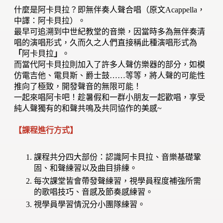
什麼是阿卡貝拉？即無伴奏人聲合唱（原文Acappella，
中譯：阿卡貝拉）。
最早可追溯到中世紀教堂的音樂，因當時多為無伴奏清
唱的演唱形式，久而久之人們直接稱此種演唱形式為
「
阿卡貝拉
」
。
而當代阿卡貝拉則加入了許多人聲仿樂器的部分，如模
仿電吉他、電貝斯、爵士鼓……等等，將人聲的可能性
推向了極致，開發聲音的無限可能！
一起來唱阿卡吧！趁暑假和一群小朋友一起歡唱，享受
純人聲獨有的和聲共鳴及共同協作的美感~
【課程進行方式】
課程共分四大部份：認識阿卡貝拉、音樂基礎鞏
固、和聲練習以及曲目排練。
每次課堂皆會帶發聲練習，視學員程度補強所需
的歌唱技巧、音感及節奏感練習。
視學員學習情況分小團隊練習。