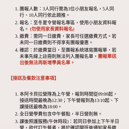
團報人數：3人同行需為3位小朋友報名，5人同
行、10人同行依此類推。
報名：至冬夏令營報名專區，使用小朋友資料報
名。
(勿使用家長資料報名)
繳費：需同一日繳費，家長可任選繳費方式。若
未同一日繳費則不得享有團報優惠。
確認：於繳費當日，至團報系統填寫團報單，若
未事先線上註冊則無法列入團報名單，
團報單送
出後無法再新增學員名單。
【接送及餐飲注意事項】
本阿卡貝拉營隊為上午營，報到時間從09:00起，
接送時間最晚為12:30；下午營報到為13:10起、下
課接送最晚為18:00。
全日營學費包含中午餐點，半日營則無。
課後照護服務(午休時段)：若同日參加上下午半日
營，欲代訂午餐者，將於確認開班後通知家長繳