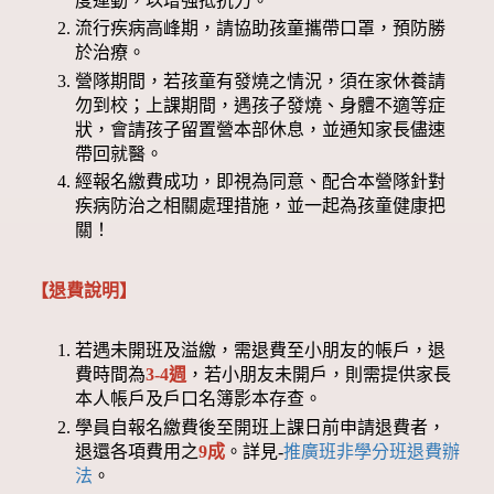
度運動，以增強抵抗力。
流行疾病高峰期，請協助孩童攜帶口罩，預防勝
於治療。
營隊期間，若孩童有發燒之情況，須在家休養請
勿到校；上課期間，遇孩子發燒、身體不適等症
狀，會請孩子留置營本部休息，並通知家長儘速
帶回就醫。
經報名繳費成功，即視為同意、配合本營隊針對
疾病防治之相關處理措施，並一起為孩童健康把
關！
【退費說明】
若遇未開班及溢繳，需退費至小朋友的帳戶，退
費時間為
3-4週
，若小朋友未開戶，則需提供家長
本人帳戶及戶口名簿影本存查。
學員自報名繳費後至開班上課日前申請退費者，
退還各項費用之
9成
。詳見-
推廣班非學分班退費辦
法
。