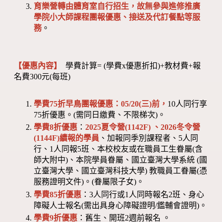
育樂營轉由體育室自行招生，故無參與進修推廣
學院小大師課程團報優惠、接送及代訂餐點等服
務
。
【優惠內容】
學費計算= (學費x優惠折扣)+教材費+報
名費300元(每班)
學費75折早鳥團報優惠：05/20(三)前，
10人同行享
75折優惠。(需同日繳費、不限梯次)。
學費8折優惠
：
2025夏令營(1142F) 、2026冬令營
(1144F)
續報的學員
、加報同季別課程者、5人同
行、1人同報5班、本校校友或在職員工生眷屬(含
師大附中)、本院學員眷屬、國立臺灣大學系統 (國
立臺灣大學、國立臺灣科技大學) 教職員工眷屬(憑
服務證明文件)。(眷屬限子女)。
學費85折優惠
：3人同行或1人同時報名2班、身心
障礙人士報名(需出具身心障礙證明/鑑輔會證明)。
學費9折優惠
：舊生、開班2週前報名 。