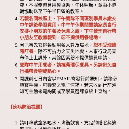
費，本服務包含用餐協助、午休照顧，並由小隊
輔協助送至下午半日營的教室。
若報名同校區上、下午營隊不同班別學員未繳交
中午課後學習費用，中午午休期間需請家長自行
安排小朋友的午餐及休息之處，下午營需自行帶
小朋友至教室報到，恕不提供用餐場地。
因已事先安排餐點用餐人數及場地，
恕不受理臨
時訂餐
，除不可抗力之天災地變，人事行政局宣
布停止上課外，其餘因素恕不提供退費申請。
營隊中午用餐者，請攜帶環保餐具。另請避免自
行攜帶食物或點心。
開課前七日內會以EMAIL寄發行前通知，請務必
填寫手機、可聯繫之電子信箱，若未收到行前通
知可主動來電詢問或至學員選課系統上查詢。
【疾病防治提醒】
請叮嚀孩童多喝水、均衡飲食、充足的睡眠與適