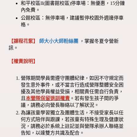
和平校區II(圖書館校區)停車場：無優惠，15分鐘
內免費。
公館校區：無停車場，建議暫停校園外週邊停車
格。
【課程花絮】
師大小大師粉絲團
，掌握冬夏令營新
訊。
【權責說明】
營隊期間學員需遵守團體紀律，如因不守規定而
發生意外事件，或不當言行造成營隊整體安全困
擾及其他學員權益受損，相關責任需自行負責，
且
本營隊保留退訓權責
。若有發生孩子間的爭
議，請務必向營長聯絡以了解狀況。
為讓孩童學習獨立及團體生活，不接受家長以任
何方式陪伴與跟課，若孩童有特殊生理及健康狀
況，請務必於系統上註記並與營隊承辦人聯絡並
告知，以達雙方共識及配合。