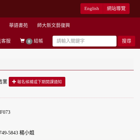
English
網站導覽
華語書苑
師大新文藝復興
能客服
結帳
搜尋
0
結業
報名候補或下期開課通知
073
49-5843 楊小姐