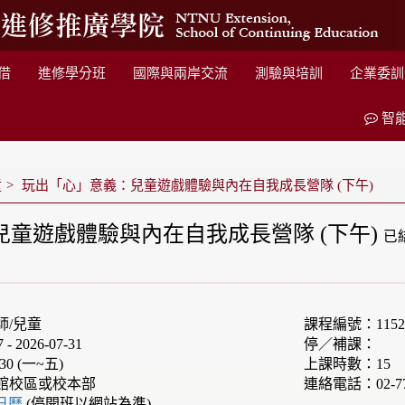
借
進修學分班
國際與兩岸交流
測驗與培訓
企業委訓
智
童
玩出「心」意義：兒童遊戲體驗與內在自我成長營隊 (下午)
童遊戲體驗與內在自我成長營隊 (下午)
已
師/兒童
課程編號：1152F
 2026-07-31
停／補課：
30 (一~五)
上課時數：15
館校區或校本部
連絡電話：02-77
e日曆
(停開班以網站為準)