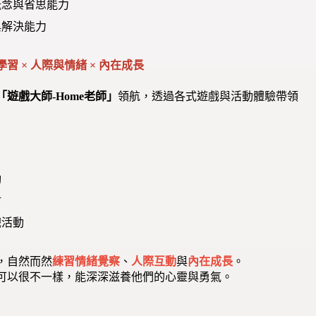
概念與省思能力
與解決能力
習 × 人際與情緒 × 內在成長
「遊戲大師-Home老師」
領航，透過各式遊戲與活動體驗帶領
動
材
戲活動
，自然而然
練習情緒覺察
、
人際互動
與
內在成長
。
可以很不一樣，能深深滋養他們的心靈與勇氣。