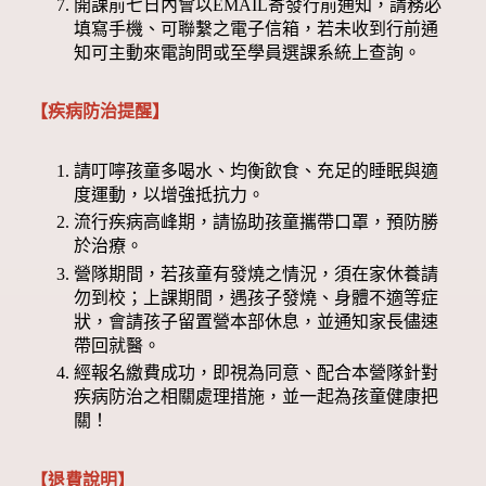
開課前七日內會以EMAIL寄發行前通知，請務必
填寫手機、可聯繫之電子信箱，若未收到行前通
知可主動來電詢問或至學員選課系統上查詢。
【疾病防治提醒】
請叮嚀孩童多喝水、均衡飲食、充足的睡眠與適
度運動，以增強抵抗力。
流行疾病高峰期，請協助孩童攜帶口罩，預防勝
於治療。
營隊期間，若孩童有發燒之情況，須在家休養請
勿到校；上課期間，遇孩子發燒、身體不適等症
狀，會請孩子留置營本部休息，並通知家長儘速
帶回就醫。
經報名繳費成功，即視為同意、配合本營隊針對
疾病防治之相關處理措施，並一起為孩童健康把
關！
【退費說明】