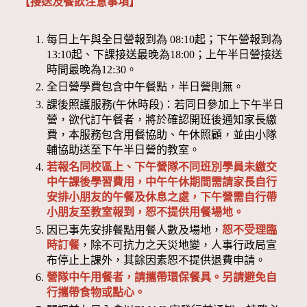
【接送及餐飲注意事項】
每日上午與全日營報到為 08:10起；下午營報到為
13:10起、下課接送最晚為18:00；上午半日營接送
時間最晚為12:30。
全日營學費包含中午餐點，半日營則無。
課後照護服務(午休時段)：若同日參加上下午半日
營，欲代訂午餐者，將於確認開班後通知家長繳
費，本服務包含用餐協助、午休照顧，並由小隊
輔協助送至下午半日營的教室。
若報名同校區上、下午營隊不同班別學員未繳交
中午課後學習費用，中午午休期間需請家長自行
安排小朋友的午餐及休息之處，下午營需自行帶
小朋友至教室報到，恕不提供用餐場地。
因已事先安排餐點用餐人數及場地，
恕不受理臨
時訂餐
，除不可抗力之天災地變，人事行政局宣
布停止上課外，其餘因素恕不提供退費申請。
營隊中午用餐者，請攜帶環保餐具。另請避免自
行攜帶食物或點心。