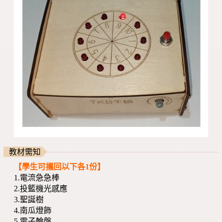
教材需知
【學生可攜回以下各1份】
1.電流急急棒
2.投籃機光感應
3.聖誕樹
4.南瓜燈飾
5.電子輪盤