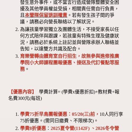
發生意外事件，或不當言行造成營隊整體安全困
擾及其他學員權益受損，相關責任需自行負責，
且
本營隊保留退訓權責
。若有發生孩子間的爭
議，請務必向營長聯絡以了解狀況。
為讓孩童學習獨立及團體生活，不接受家長以任
何方式陪伴與跟課，若孩童有特殊生理及健康狀
況，請務必於系統上註記並與營隊承辦人聯絡並
告知，以達雙方共識及配合。
育樂營轉由體育室自行招生，故無參與進修推廣
學院小大師課程團報優惠、接送及代訂餐點等服
務
。
【優惠內容】
學費計算= (學費x優惠折扣)+教材費+報
名費300元(每班)
學費75折早鳥團報優惠：05/20(三)前，
10人同行享
75折優惠。(需同日繳費、不限梯次)。
學費8折優惠
：
2025夏令營(1142F) 、2026冬令營