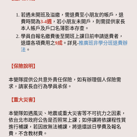
若遇未開班及溢繳，需退費至小朋友的帳戶，退
費時間為
3-4週
，若小朋友未開戶，則需提供家長
本人帳戶及戶口名簿影本存查。
學員自報名繳費後至開班上課日前申請退費者，
退還各項費用之
9成
。詳見-
推廣班非學分班退費辦
法
。
【保險說明】
本營隊提供公共意外責任保險，如有辦理個人保險需
求，請家長自行為學員承保。
【重大災害】
本營隊如遇風災、地震或重大災害等不可抗力之因素，
依台北市政府公告是否照常上課；如停課將依課程性質
進行補課，若因故無法補課，將退還該日學費及報名
費，不含教材費。