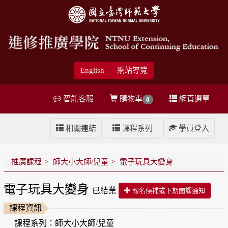
English
網站導覽
智能客服
購物車
網頁選單
0
相關連結
課程系列
學員登入
推廣課程
師大小大師/兒童
電子玩具大變身
電子玩具大變身
已結業
報名候補或下期開課通知
課程資訊
課程系列：師大小大師/兒童