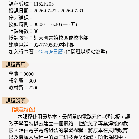
課程編號：1152F203
授課日期：2026-07-27 - 2026-07-31
停／補課：
授課時間：09:00 - 16:30 (一~五)
上課時數：30
授課教室：師大圖書館校區或校本部
連絡電話：02-77495819林小姐
加入行事曆：
Google日曆
(停開班以網站為準)
課程費用
學費：9000
報名費：300
教材費：2500
課程說明
【課程特色】
本課程使用最基本、最簡單的電路元件─麵包板，讓
孩子學習怎樣去建立一個電路，也避免了專業焊接的危
險。藉由電子電路組裝的學習過程，將原本在技職教育
以及機械人課程中的電子科技專業領域，簡化為國中、