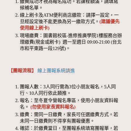
繳費成功才視為報名成功。若課程額滿，請填寫
候補名單。
線上刷卡及ATM便利商店繳款：請擇一設定，一
旦經設定後不能更換為另一繳款方式。
(建議優先
使用線上刷卡)
現場繳費：圖書館校區-進修推廣學院1樓服務台辦
理繳費(現金或刷卡) 週一至週日 09:00-21:00 (台北
市和平東路一段129號)。
【團報流程】
線上團報系統請進
團報人數：3人同行需為3位小朋友報名，5人同
行、10人同行依此類推。
報名：至冬夏令營報名專區，使用小朋友資料報
名。
(勿使用家長資料報名)
繳費：需同一日繳費，家長可任選繳費方式。若
未同一日繳費則不得享有團報優惠。
確認：於繳費當日，至團報系統填寫團報單，若