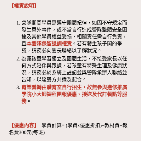
【權責說明】
營隊期間學員需遵守團體紀律，如因不守規定而
發生意外事件，或不當言行造成營隊整體安全困
擾及其他學員權益受損，相關責任需自行負責，
且
本營隊保留退訓權責
。若有發生孩子間的爭
議，請務必向營長聯絡以了解狀況。
為讓孩童學習獨立及團體生活，不接受家長以任
何方式陪伴與跟課，若孩童有特殊生理及健康狀
況，請務必於系統上註記並與營隊承辦人聯絡並
告知，以達雙方共識及配合。
育樂營轉由體育室自行招生，故無參與進修推廣
學院小大師課程團報優惠、接送及代訂餐點等服
務
。
【優惠內容】
學費計算= (學費x優惠折扣)+教材費+報
名費300元(每班)