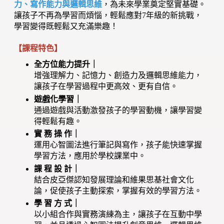
力、寫作能力與邏輯思維
，為未來學業奠定堅實基礎。
讓孩子不再為學習而煩惱，輕鬆應對7年級的新挑戰，
學習變得既輕鬆又充滿樂趣！
【課程特色】
全方位能力提升｜
增強理解力、記憶力、創造力及邏輯思維能力，
讓孩子在學習過程中更高效、更有自信。
遊戲化學習｜
通過遊戲與活動激發孩子的學習動機，讓學習變
得輕鬆有趣。
實 務 操 作｜
運用心智圖法進行筆記與寫作，孩子能快速掌握
學習方法，應用於學校課業中。
課 程 設 計｜
結合皮亞傑認知發展理論和維果思基社會文化
論，促使孩子主動探索，掌握有效的學習方法。
學 習 方 式｜
以小組合作與實務演練為主，讓孩子在互動中學