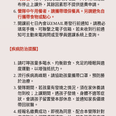
布停止上課外，其餘因素恕不提供退費申請。
營隊中午用餐者，請攜帶環保餐具。另請避免自
行攜帶食物或點心。
開課前七日內會以EMAIL寄發行前通知，請務必
填寫手機、可聯繫之電子信箱，若未收到行前通
知可主動來電詢問或至學員選課系統上查詢。
【疾病防治提醒】
請叮嚀孩童多喝水、均衡飲食、充足的睡眠與適
度運動，以增強抵抗力。
流行疾病高峰期，請協助孩童攜帶口罩，預防勝
於治療。
營隊期間，若孩童有發燒之情況，須在家休養請
勿到校；上課期間，遇孩子發燒、身體不適等症
狀，會請孩子留置營本部休息，並通知家長儘速
帶回就醫。
經報名繳費成功，即視為同意、配合本營隊針對