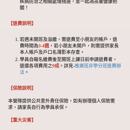
疾病防治之相關處理措施，並一起為孩童健康把
關！
【退費說明】
若遇未開班及溢繳，需退費至小朋友的帳戶，退
費時間為
3-4週
，若小朋友未開戶，則需提供家長
本人帳戶及戶口名簿影本存查。
學員自報名繳費後至開班上課日前申請退費者，
退還各項費用之
9成
。詳見-
推廣班非學分班退費辦
法
。
【保險說明】
本營隊提供公共意外責任保險，如有辦理個人保險需
求，請家長自行為學員承保。
【重大災害】