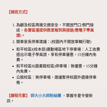
【接送方式】
為顧及校區周邊交通安全，不開放門口/側門接
送，
各營區僅提供教室報到與接退(需電子學員
證)。
開車家長停車建議：(校園內不開放車輛行駛)
和平校區I(校本部)運動場區地下停車場：人工收費
道出示電子學員證，享有停車優惠，15分鐘內免
費。
和平校區II(圖書館校區)停車場：無優惠，15分鐘
內免費。
公館校區：無停車場，建議暫停校園外週邊停車
格。
【課程花絮】
師大小大師粉絲團
，掌握冬夏令營新
訊。