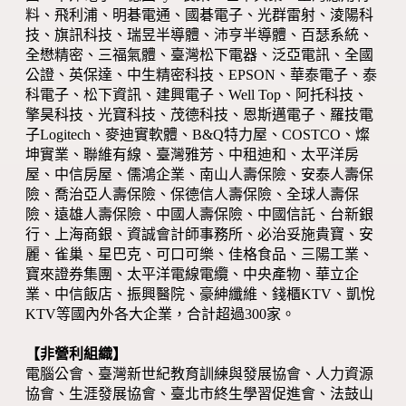
料、飛利浦、明碁電通、國碁電子、光群雷射、淩陽科
技、旗訊科技、瑞昱半導體、沛亨半導體、百瑟系統、
全懋精密、三福氣體、臺灣松下電器、泛亞電訊、全國
公證、英保達、中生精密科技、EPSON、華泰電子、泰
科電子、松下資訊、建興電子、Well Top、阿托科技、
擎昊科技、光寶科技、茂德科技、恩斯邁電子、羅技電
子Logitech、麥迪實軟體、B&Q特力屋、COSTCO、燦
坤實業、聯維有線、臺灣雅芳、中租迪和、太平洋房
屋、中信房屋、儒鴻企業、南山人壽保險、安泰人壽保
險、喬治亞人壽保險、保德信人壽保險、全球人壽保
險、遠雄人壽保險、中國人壽保險、中國信託、台新銀
行、上海商銀、資誠會計師事務所、必治妥施貴寶、安
麗、雀巢、星巴克、可口可樂、佳格食品、三陽工業、
寶來證券集團、太平洋電線電纜、中央產物、華立企
業、中信飯店、振興醫院、豪紳纖維、錢櫃KTV、凱悅
KTV等國內外各大企業，合計超過300家。
【非營利組織】
電腦公會、臺灣新世紀教育訓練與發展協會、人力資源
協會、生涯發展協會、臺北市終生學習促進會、法鼓山