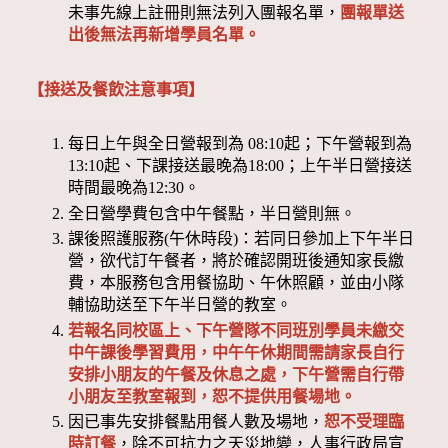
未事先線上註冊則無法列入團報名單，
團報單送
出後無法再新增學員名單。
【接送及餐飲注意事項】
每日上午與全日營報到為 08:10起；下午營報到為
13:10起、下課接送最晚為18:00；上午半日營接送
時間最晚為12:30。
全日營學費包含中午餐點，半日營則無。
課後照護服務(午休時段)：若同日參加上下午半日
營，欲代訂午餐者，將於確認開班後通知家長繳
費，本服務包含用餐協助、午休照顧，並由小隊
輔協助送至下午半日營的教室。
若報名同校區上、下午營隊不同班別學員未繳交
中午課後學習費用，中午午休期間需請家長自行
安排小朋友的午餐及休息之處，下午營需自行帶
小朋友至教室報到，恕不提供用餐場地。
因已事先安排餐點用餐人數及場地，
恕不受理臨
時訂餐
，除不可抗力之天災地變，人事行政局宣