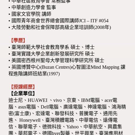
• 中華社區教育學會 常務監事
• 中華創造力學會 監事
• 國家文官學院 講師
• 國際青年商會世界總會國際講師JCI – ITF #054
• 大陸勞動和社會保障部高級企業培訓師(2008年)
【學歷】
• 臺灣師範大學社會教育學系 碩士、博士
• 臺灣實踐大學企業創新發展研究所 碩士
• 美國密西根州聖母大學管理科學研究所 碩士
• 英國博贊中心(Buzan Centres)心智圖法Mind Mapping 課
程進階講師班結業(1997)
【授課經歷】
【企業單位】
迪士尼、HUAWEI 、vivo、京東、IBM電腦、acer電
腦、asus電腦、Dell電腦、廣達電腦、神達電腦、鴻海精
密(富士康)、宏達電、聯發科技、普騰電子、通用先
進、 Honeywell、臺灣積體電路、中華電信、遠傳電
信、聯華電子、德微科技、Yahoo、中華航空、興農集
團、華邦電子、德國byer製藥、世平興業、臺灣應用材