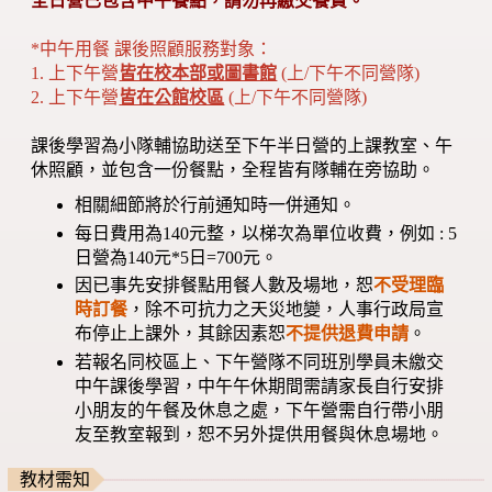
全日營已包含中午餐點，請勿再繳交餐費。
*中午用餐 課後照顧服務對象：
1. 上下午營
皆在校本部或圖書館
(上/下午不同營隊)
2. 上下午營
皆在公館校區
(上/下午不同營隊)
課後學習為小隊輔協助送至下午半日營的上課教室、午
休照顧，並包含一份餐點，全程皆有隊輔在旁協助。
相關細節將於行前通知時一併通知。
每日費用為140元整，以梯次為單位收費，例如 : 5
日營為140元*5日=700元。
因已事先安排餐點用餐人數及場地，恕
不受理臨
時訂餐
，除不可抗力之天災地變，人事行政局宣
布停止上課外，其餘因素恕
不提供退費申請
。
若報名同校區上、下午營隊不同班別學員未繳交
中午課後學習，中午午休期間需請家長自行安排
小朋友的午餐及休息之處，下午營需自行帶小朋
友至教室報到，恕不另外提供用餐與休息場地。
教材需知