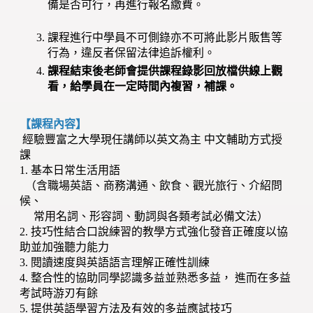
備是否可行，再進行報名繳費。
課程進行中學員不可側錄亦不可將此影片販售等
行為，違反者保留法律追訴權利。
課程結束後老師會提供課程錄影回放檔供線上觀
看，給學員在一定時間內複習，補課。
【課程內容】
經驗豐富之大學現任講師以英文為主 中文輔助方式授
課
1. 基本日常生活用語
（含職場英語、商務溝通、飲食、觀光旅行、介紹問
候、
常用名詞、形容詞、動詞與各類考試必備文法）
2. 技巧性結合口說練習的教學方式強化發音正確度以協
助並加強聽力能力
3. 閱讀速度與英語語言理解正確性訓練
4. 整合性的協助同學認識多益並熟悉多益， 進而在多益
考試時游刃有餘
5. 提供英語學習方法及有效的多益應試技巧