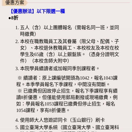
優惠方案
【優惠辦法】以下限選一種
●8折
五人（含）以上團體報名（需報名同一班，並同
時繳費）
本校在職教職員工及其眷屬（限父母、配偶、子
女）、本校退休教職員工、本校校友及本校在校
學生及65歲（含）以上銀髮族。（憑身分證明文
件）（本校含師大附中）
本院學員續讀者或加報同季別課程者。
※ 續讀者：原上課編號開頭為1042，報名1043課
程。本季學員報名下季課程，中間沒有間斷。
※ 已繳費但因故停止招生，報名下季課程享有續
讀8折優惠，但僅能使用郵局劃撥或現場繳費，例
如：學員報名1053課程已繳費但停止招生，報名
1054課程，享有8折優惠。
使用師大人悠遊認同卡（玉山銀行）刷卡
國立臺灣大學系統（國立臺灣大學、國立臺灣科