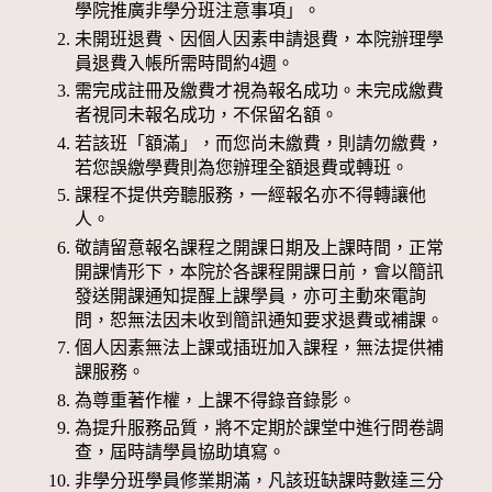
學院推廣非學分班注意事項」。
未開班退費、因個人因素申請退費，本院辦理學
員退費入帳所需時間約4週。
需完成註冊及繳費才視為報名成功。未完成繳費
者視同未報名成功，不保留名額。
若該班「額滿」，而您尚未繳費，則請勿繳費，
若您誤繳學費則為您辦理全額退費或轉班。
課程不提供旁聽服務，一經報名亦不得轉讓他
人。
敬請留意報名課程之開課日期及上課時間，正常
開課情形下，本院於各課程開課日前，會以簡訊
發送開課通知提醒上課學員，亦可主動來電詢
問，恕無法因未收到簡訊通知要求退費或補課。
個人因素無法上課或插班加入課程，無法提供補
課服務。
為尊重著作權，上課不得錄音錄影。
為提升服務品質，將不定期於課堂中進行問卷調
查，屆時請學員協助填寫。
非學分班學員修業期滿，凡該班缺課時數達三分