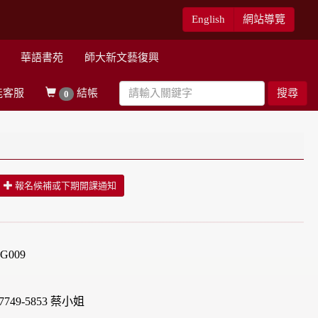
English
網站導覽
華語書苑
師大新文藝復興
能客服
結帳
搜尋
0
報名候補或下期開課通知
G009
749-5853 蔡小姐