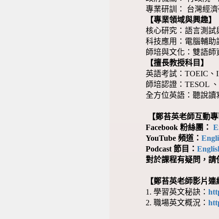
專業研訓： 台灣經
【專業領域與興趣】
核心研究：語言測試
科技應用：電腦輔助語
師培與文化：雙語師
【擅長教授科目】
英語考試：TOEIC、I
師培認證：TESOL
全方位英語：聽說讀
【鄭苔英老師互動專
Facebook 粉絲團：
E
YouTube 頻道：
Engl
Podcast 節目：
Engli
對於課程有疑問，請使
【鄭苔英老師影片連
1. 學習英文秘訣：
ht
2. 職場英文概況：
ht