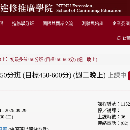
借
進修學分班
國際與兩岸交流
測驗與培訓
企業委訓
智
上】初級多益450分班 (目標450-600分) (週二晚上)
分班 (目標450-600分) (週二晚上)
上課中
課程編號：1152
 2026-09-29
停／補課：
30 (二)
上課時數：36
連絡電話：(02) 7
e日曆
(停開班以網站為準)