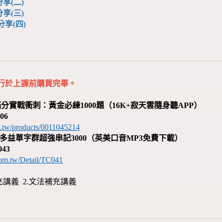
享(二)
享(三)
分享(四)
行於上課前購買完畢。
分實戰衝刺：黃金必練1000題（16K+寂天雲隨身聽APP）
06
.tw/products/0011045214
TEST多益單字群超強串記3000（英美口音MP3免費下載）
043
om.tw/Detail/TC041
補充講義 2.文法補充講義