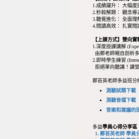
1.成績躍升： 大幅
2.秒殺解題： 觀念
3.聽覺進化： 全面
4.閱讀高效： 扎實
【上課方式】雙向實
1.深度授課講解 (Expert 
由鄭老師親自剖析多
2.即時學生練習 (Immedia
拒絕單向聽講！課堂
鄭苔英老師多益班分
測驗試題下載
測驗音檔下載
答案和建議的
多益
學員心得分享區
1.
鄭苔英老師 學員分