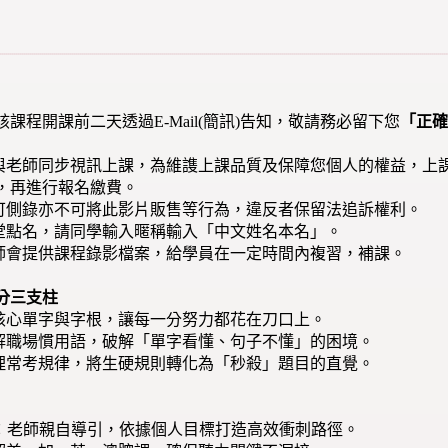
該課程開課前二天透過E-Mail(簡訊)告知，敬請務必留下您
「正
路與老師同步視訊上課，為維謢上課品質及保障您個人的權益，上
，再進行報名繳費。
不可側錄亦不可將此影片販售等行為，違反者保留法追訴權利。
課堂點名，請同學輸入暱稱輸入「中文姓名本名」。
老師會提供課程錄影檔案，給學員在一定時間內複習，補課。
分三支柱
選核心單字與字根，讓每一分努力都花在刀口上。
拆解職場慣用語，破解「單字看懂、句子不懂」的困境。
梳理常考規律，將生硬規則轉化為「秒殺」題目的直覺。
 plan：老師親自導引，依據個人目標打造高效衝刺路徑。