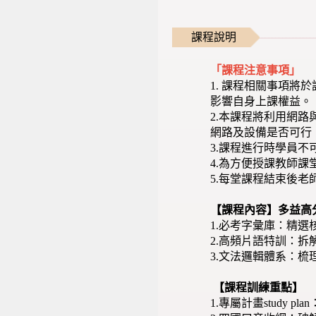
課程說明
「課程注意事項」
1. 課程相關事項將於
影響自身上課權益。
2.本課程將利用網
網路及設備是否可行
3.課程進行時學員
4.為方便授課教師
5.每堂課程結束後
【課程內容】多益高
1.必考字彙庫：精
2.高頻片語特訓：
3.文法邏輯體系：
【課程訓練重點】
1.專屬計畫study