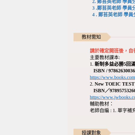
2.
鄭苔英老師 學員分
3 .
鄭苔英老師 學員分
4 . 鄭苔英老師 學員
教材需知
請於確定開班後，自
主要教材課本:
1.
新制多益必勝5回滿
ISBN / 97862630036
https://www.books.com
2.
New TOEIC 
ISBN／9789575326
https://www.jwbooks.c
輔助教材：
老師自編 : 1. 單字
授課對象