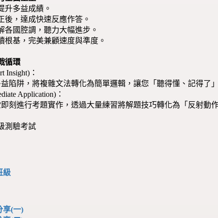
度提升多益成績。
導正後，達成快速反應作答。
理解各國腔調，聽力大幅進步。
閱讀根基，完美兼顧速度與準度。
戰循環
Insight)：
益陷阱，將複雜文法轉化為簡單邏輯，讓您「聽得懂、記得了
te Application)：
即刻進行考題實作，透過大量練習將解題技巧轉化為「反射動
級測驗考試
班級
享(一)