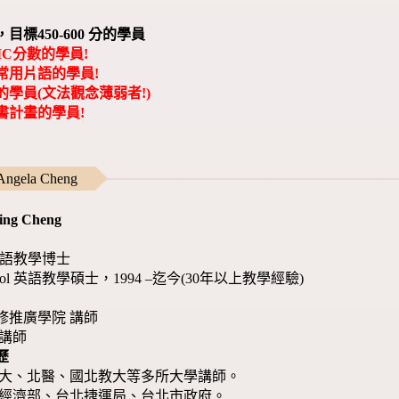
標450-600
分的學員
IC分數的學員!
常用片語的學員!
學員(文法觀念薄弱者!)
書計畫的學員!
ela Cheng
ing Cheng
ty 英語教學博士
 Bristol 英語教學碩士，1994 –迄今(30年以上教學經驗)
修推廣學院 講師
 講師
歷
文大、北醫、國北教大等多所大學講師。
、經濟部、台北捷運局、台北市政府。