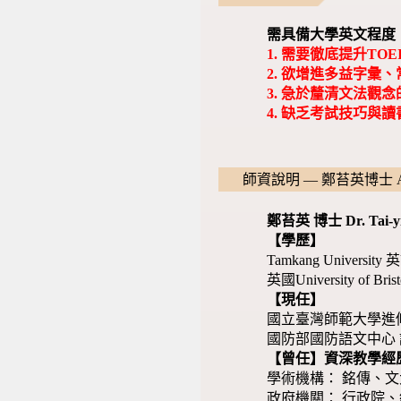
需具備大學英文程度，目
1.
需要徹底提升TOE
2.
欲增進多益字彙、
3.
急於釐清文法觀念的
4.
缺乏考試技巧與讀
師資說明 — 鄭苔英博士 Ang
鄭苔英 博士 Dr. Tai-y
【學歷】
Tamkang Universi
英國University of
【現任】
國立臺灣師範大學進
國防部國防語文中心
【曾任】資深教學經
學術機構： 銘傳、
政府機關： 行政院