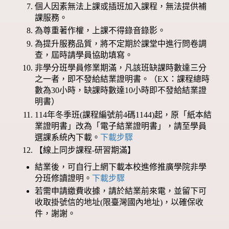
個人因素無法上課或插班加入課程，無法提供補
課服務。
為尊重著作權，上課不得錄音錄影。
為提升服務品質，將不定期於課堂中進行問卷調
查，屆時請學員協助填寫。
非學分班學員修業期滿，凡該班缺課時數達三分
之一者，即不發給結業證明書。（EX：課程總時
數為30小時，缺課時數達10小時即不發給結業證
明書）
114年冬季班(課程編號前4碼1144)起，原「紙本結
業證明書」改為「電子結業證明書」，請至學員
選課系統內下載。
下載步驟
【線上同步課程-研習期滿】
結業後，可自行上網下載本校進修推廣學院非學
分班修讀證明。
下載步驟
若需申請繳費收據，請於結業前來電，並留下可
收取掛號信的地址(限臺灣國內地址)，以確保收
件，謝謝。