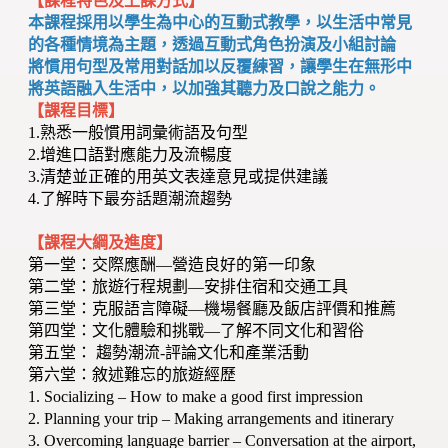
【課程特色及上課方式】
本課程採用以學生為中心的互動式教學，以生活中常見
的各種情境為主題，透過互動式角色扮演及小組討論
將慣用句型及常用對話加以反覆練習，讓學生在無形中
將英語融入生活中，以加強其聽力及口說之能力。
【課程目標】
1.熟悉一般慣用詞彙術語及句型
2.增進口語對應能力及流暢度
3.清楚並正確的用英文表達意見或提供建議
4.了解時下最夯話題潮流趨勢
【課程大綱及進度】
第一堂：交際應酬—營造良好的第一印象
第二堂：旅遊行程規劃—安排住宿和交通工具
第三堂：克服語言障礙—機場餐廳及飯店評價和推薦
第四堂：文化體驗和挑戰—了解不同文化和習俗
第五堂： 趨勢潮流-評論文化和產業活動
第六堂：敘述難忘的旅遊經歷
1. Socializing – How to make a good first impression
2. Planning your trip – Making arrangements and itinerary
3. Overcoming language barrier – Conversation at the airport,