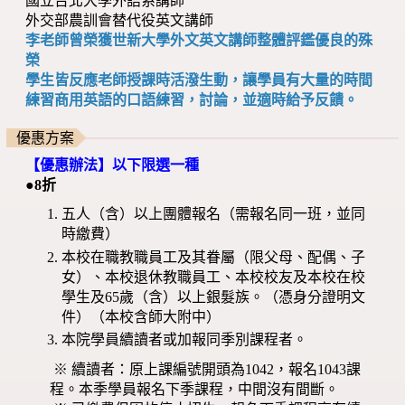
國立台北大學外語系講師
外交部農訓會替代役英文講師
李老師曾榮獲世新大學外文英文講師整體評鑑優良的殊
榮
學生皆反應老師授課時活潑生動，讓學員有大量的時間
練習商用英語的口語練習，討論，並適時給予反饋。
優惠方案
【優惠辦法】以下限選一種
●8折
五人（含）以上團體報名（需報名同一班，並同
時繳費）
本校在職教職員工及其眷屬（限父母、配偶、子
女）、本校退休教職員工、本校校友及本校在校
學生及65歲（含）以上銀髮族。（憑身分證明文
件）（本校含師大附中）
本院學員續讀者或加報同季別課程者。
※ 續讀者：原上課編號開頭為1042，報名1043課
程。本季學員報名下季課程，中間沒有間斷。