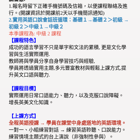
1.報名時留下正確手機號碼及信箱，以便課程聯絡及進
行。(開課資訊於開課前2天以手機簡訊通知)
2.實用英語口說會話班循環：基礎１→基礎２＞初級 →
初級２＞中級１→中級２
本季課程為: 中級 2 課程
【課程特色】
成功的語言學習不只是單字和文法的累積, 更是文化學
習與生活實際運用.
教師將與學員分享自身學習技巧與經驗,
學員將透過實用主題,多元豐富教材與輕鬆上課方式,提
升英文口語與聽力.
【課程目標】
實際運用日常口語能力、聽力，以及克服口說障礙。
增長英美文化知識。
【上課方式】
全程英語授課 → 學員在課堂中身處道地的英語環境。
一對一、小組練習對話 → 練習英語聆聽、口說能力。
練習情境主題式的台上演說（非強制性參與）。