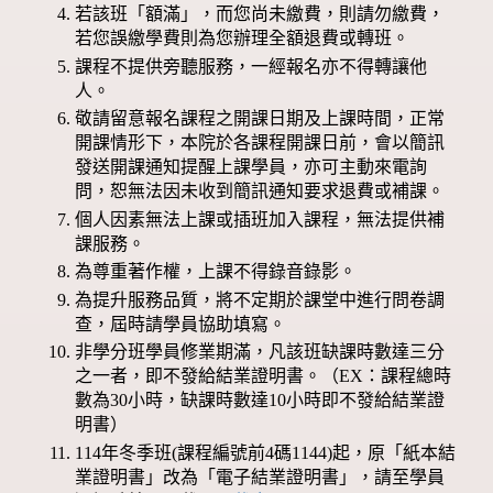
若該班「額滿」，而您尚未繳費，則請勿繳費，
若您誤繳學費則為您辦理全額退費或轉班。
課程不提供旁聽服務，一經報名亦不得轉讓他
人。
敬請留意報名課程之開課日期及上課時間，正常
開課情形下，本院於各課程開課日前，會以簡訊
發送開課通知提醒上課學員，亦可主動來電詢
問，恕無法因未收到簡訊通知要求退費或補課。
個人因素無法上課或插班加入課程，無法提供補
課服務。
為尊重著作權，上課不得錄音錄影。
為提升服務品質，將不定期於課堂中進行問卷調
查，屆時請學員協助填寫。
非學分班學員修業期滿，凡該班缺課時數達三分
之一者，即不發給結業證明書。（EX：課程總時
數為30小時，缺課時數達10小時即不發給結業證
明書）
114年冬季班(課程編號前4碼1144)起，原「紙本結
業證明書」改為「電子結業證明書」，請至學員