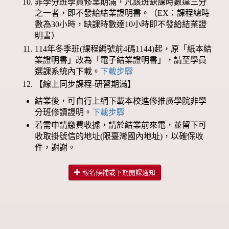
非學分班學員修業期滿，凡該班缺課時數達三分
之一者，即不發給結業證明書。（EX：課程總時
數為30小時，缺課時數達10小時即不發給結業證
明書）
114年冬季班(課程編號前4碼1144)起，原「紙本結
業證明書」改為「電子結業證明書」，請至學員
選課系統內下載。
下載步驟
【線上同步課程-研習期滿】
結業後，可自行上網下載本校進修推廣學院非學
分班修讀證明。
下載步驟
若需申請繳費收據，請於結業前來電，並留下可
收取掛號信的地址(限臺灣國內地址)，以確保收
件，謝謝。
報名候補或下期開課通知