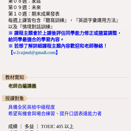
第０８週：家庭
第０９週：未來
第１０週：期末成果發表
每週上課皆包含『聽寫訓練』，『英語字彙運用方法』
以及『情境對話訓練』
※ 課程主題會於上課後評估同學能力修正或適當調整，
給同學最適合的學習內容。
※ 若想了解詳細課程主題內容歡迎和老師聯絡！
【
w2cajmd@gmail.com
】
教材需知
老師自編講義
授課對象
具備全民英檢中級程度
希望有機會與場合練習、提升口語表達能力者
成績 ｜ 多益 ｜ TOEIC 405 以上