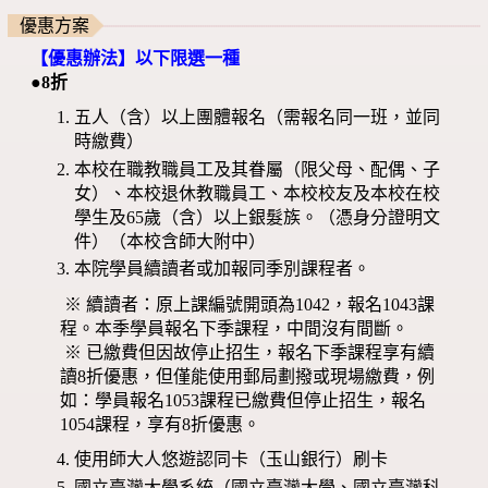
優惠方案
【優惠辦法】以下限選一種
●8折
五人（含）以上團體報名（需報名同一班，並同
時繳費）
本校在職教職員工及其眷屬（限父母、配偶、子
女）、本校退休教職員工、本校校友及本校在校
學生及65歲（含）以上銀髮族。（憑身分證明文
件）（本校含師大附中）
本院學員續讀者或加報同季別課程者。
※ 續讀者：原上課編號開頭為1042，報名1043課
程。本季學員報名下季課程，中間沒有間斷。
※ 已繳費但因故停止招生，報名下季課程享有續
讀8折優惠，但僅能使用郵局劃撥或現場繳費，例
如：學員報名1053課程已繳費但停止招生，報名
1054課程，享有8折優惠。
使用師大人悠遊認同卡（玉山銀行）刷卡
國立臺灣大學系統（國立臺灣大學、國立臺灣科