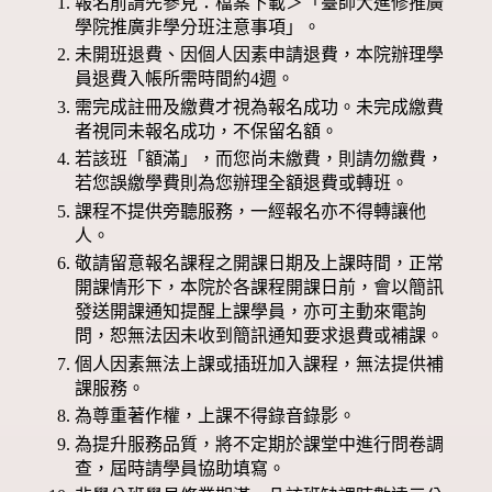
報名前請先參見：檔案下載＞「臺師大進修推廣
學院推廣非學分班注意事項」。
未開班退費、因個人因素申請退費，本院辦理學
員退費入帳所需時間約4週。
需完成註冊及繳費才視為報名成功。未完成繳費
者視同未報名成功，不保留名額。
若該班「額滿」，而您尚未繳費，則請勿繳費，
若您誤繳學費則為您辦理全額退費或轉班。
課程不提供旁聽服務，一經報名亦不得轉讓他
人。
敬請留意報名課程之開課日期及上課時間，正常
開課情形下，本院於各課程開課日前，會以簡訊
發送開課通知提醒上課學員，亦可主動來電詢
問，恕無法因未收到簡訊通知要求退費或補課。
個人因素無法上課或插班加入課程，無法提供補
課服務。
為尊重著作權，上課不得錄音錄影。
為提升服務品質，將不定期於課堂中進行問卷調
查，屆時請學員協助填寫。