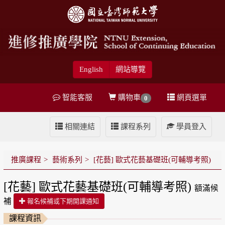
English
網站導覽
智能客服
購物車
網頁選單
0
相關連結
課程系列
學員登入
推廣課程
藝術系列
[花藝] 歐式花藝基礎班(可輔導考照)
[花藝] 歐式花藝基礎班(可輔導考照)
額滿候
補
報名候補或下期開課通知
課程資訊