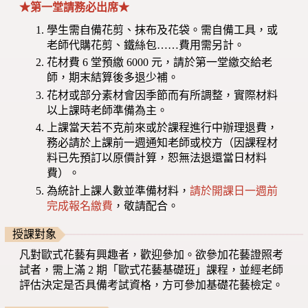
★第一堂請務必出席★
學生需自備花剪、抹布及花袋。需自備工具，或
老師代購花剪、鐵絲包……費用需另計。
花材費 6 堂預繳 6000 元，請於第一堂繳交給老
師，期末結算後多退少補。
花材或部分素材會因季節而有所調整，實際材料
以上課時老師準備為主。
上課當天若不克前來或於課程進行中辦理退費，
務必請於上課前一週通知老師或校方（因課程材
料已先預訂以原價計算，恕無法退還當日材料
費）。
為統計上課人數並準備材料，
請於開課日一週前
完成報名繳費
，敬請配合。
授課對象
凡對歐式花藝有興趣者，歡迎參加。欲參加花藝證照考
試者，需上滿 2 期「歐式花藝基礎班」課程，並經老師
評估決定是否具備考試資格，方可參加基礎花藝檢定。