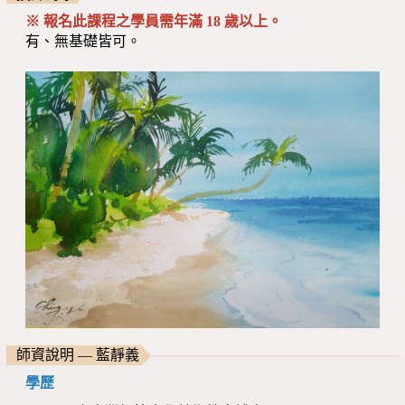
※
報名此課程之學員
需年滿 18 歲以上。
有、無基礎皆可。
師資說明 — 藍靜義
學歷