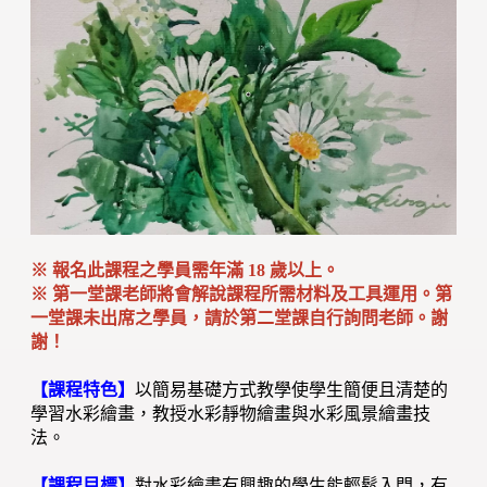
※
報名此課程之學員
需年滿 18 歲以上。
※ 第一堂課老師將會解說課程所需材料及工具運用。
第
一堂課未出席之學員，請於第二堂課自行詢問老師。謝
謝！
【課程特色】
以簡易基礎方式教學使學生簡便且清楚的
學習水彩繪畫，教授水彩靜物繪畫與水彩風景繪畫技
法。
【課程目標】
對水彩繪畫有興趣的學生能輕鬆入門，有