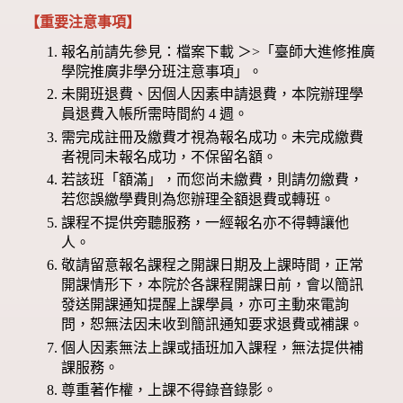
【重要注意事項】
報名前請先參見：檔案下載 ＞>「臺師大進修推廣
學院推廣非學分班注意事項」。
未開班退費、因個人因素申請退費，本院辦理學
員退費入帳所需時間約 4 週。
需完成註冊及繳費才視為報名成功。未完成繳費
者視同未報名成功，不保留名額。
若該班「額滿」，而您尚未繳費，則請勿繳費，
若您誤繳學費則為您辦理全額退費或轉班。
課程不提供旁聽服務，一經報名亦不得轉讓他
人。
敬請留意報名課程之開課日期及上課時間，正常
開課情形下，本院於各課程開課日前，會以簡訊
發送開課通知提醒上課學員，亦可主動來電詢
問，恕無法因未收到簡訊通知要求退費或補課。
個人因素無法上課或插班加入課程，無法提供補
課服務。
尊重著作權，上課不得錄音錄影。