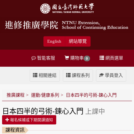
English
網站導覽
智能客服
購物車
網頁選單
0
相關連結
課程系列
學員登入
推廣課程
運動/健康系列
日本四半的弓術-鍊心入門
日本四半的弓術-鍊心入門
上課中
報名候補或下期開課通知
課程資訊