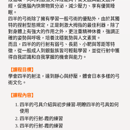
經，促進腦內快樂物質分泌，減少壓力、享有優質睡
眠。
四半的弓術除了擁有學習一般弓術的優點外，由於其獨
特的捏射型態規定，正是刺激大拇指的最佳利器，除了
對身體上有強大的作用之外，更注重精神休養，強調正
確的姿勢與呼吸，培養沈穩氣勢與人文素質。
而且，四半的的行射有弱弓、長箭、小靶與等距等特
徵，從一般成人到銀髮族皆可輕鬆學習，並從行射中獲
得自我認識和自我掌握的機會與能力。
【課程目標】
學會四半的射法，達到靜心與紓壓，體會日本多樣的弓
術文化。
【課程內容】
四半的弓具介紹與初步練習-明瞭四半的弓具如何
使用
四半的行射-霞的練習
四半的行射-霞的練習