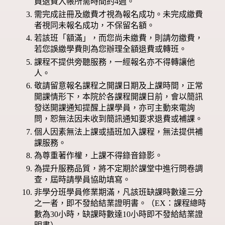
員退費入帳所需時間約4週。
需完成註冊及繳費才視為報名成功。未完成繳費
者視同未報名成功，不保留名額。
若該班「額滿」，而您尚未繳費，則請勿繳費，
若您誤繳學費則為您辦理全額退費或轉班。
課程不提供旁聽服務，一經報名亦不得轉讓他
人。
敬請留意報名課程之開課日期及上課時間，正常
開課情形下，本院於各課程開課日前，會以簡訊
發送開課通知提醒上課學員，亦可主動來電詢
問，恕無法因未收到簡訊通知要求退費或補課。
個人因素無法上課或插班加入課程，無法提供補
課服務。
為尊重著作權，上課不得錄音錄影。
為提升服務品質，將不定期於課堂中進行問卷調
查，屆時請學員協助填寫。
非學分班學員修業期滿，凡該班缺課時數達三分
之一者，即不發給結業證明書。（EX：課程總時
數為30小時，缺課時數達10小時即不發給結業證