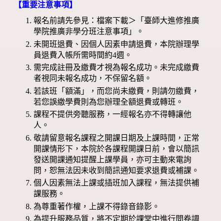
【重要注意事項】
報名前請先參見：檔案下載＞「臺師大進修推廣
學院推廣非學分班注意事項」。
未開班退費、因個人因素申請退費，本院辦理學
員退費入帳所需時間約4週。
需完成註冊及繳費才視為報名成功。未完成繳費
者視同未報名成功，不保留名額。
若該班「額滿」，而您尚未繳費，則請勿繳費，
若您誤繳學費則為您辦理全額退費或轉班。
課程不提供旁聽服務，一經報名亦不得轉讓他
人。
敬請留意報名課程之開課日期及上課時間，正常
開課情形下，本院於各課程開課日前，會以簡訊
發送開課通知提醒上課學員，亦可主動來電詢
問，恕無法因未收到簡訊通知要求退費或補課。
個人因素無法上課或插班加入課程，無法提供補
課服務。
為尊重著作權，上課不得錄音錄影。
為提升服務品質，將不定期於課堂中進行問卷調