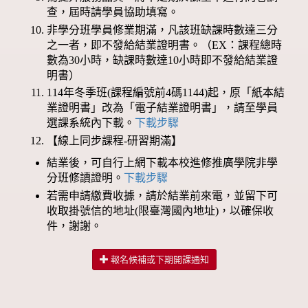
查，屆時請學員協助填寫。
非學分班學員修業期滿，凡該班缺課時數達三分
之一者，即不發給結業證明書。（EX：課程總時
數為30小時，缺課時數達10小時即不發給結業證
明書）
114年冬季班(課程編號前4碼1144)起，原「紙本結
業證明書」改為「電子結業證明書」，請至學員
選課系統內下載。
下載步驟
【線上同步課程-研習期滿】
結業後，可自行上網下載本校進修推廣學院非學
分班修讀證明。
下載步驟
若需申請繳費收據，請於結業前來電，並留下可
收取掛號信的地址(限臺灣國內地址)，以確保收
件，謝謝。
報名候補或下期開課通知