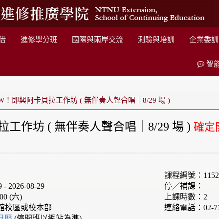
借
進修學分班
國際與兩岸交流
測驗與培訓
企業委訓
智
W！即興阿卡貝拉工作坊 ( 無伴奏人聲合唱｜8/29 場 )
工作坊 ( 無伴奏人聲合唱｜8/29 場 )
確定
課程編號：1152
 2026-08-29
停／補課：
00 (六)
上課時數：2
館校區或校本部
連絡電話：02-77
e日曆
(停開班以網站為準)