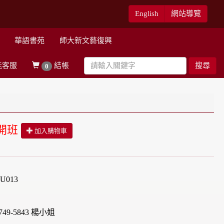
English
網站導覽
華語書苑
師大新文藝復興
能客服
結帳
搜尋
0
開班
加入購物車
U013
49-5843 楊小姐