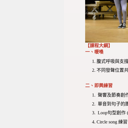
【課程大綱】
一、暖嗓
腹式呼吸與支
不同發聲位置
二、即興練習
聲響及節奏創
單音到句子的
Loop句型創作 (
Circle so