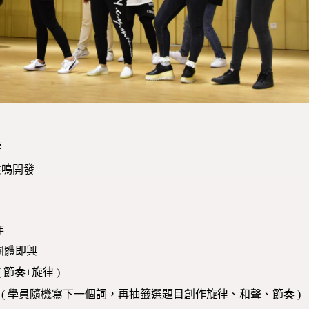
撐
共鳴開發
作
團體即興
 節奏+旋律 )
ng 練習 ( 學員隨機寫下一個詞，再抽籤選題目創作旋律、和聲、節奏 )