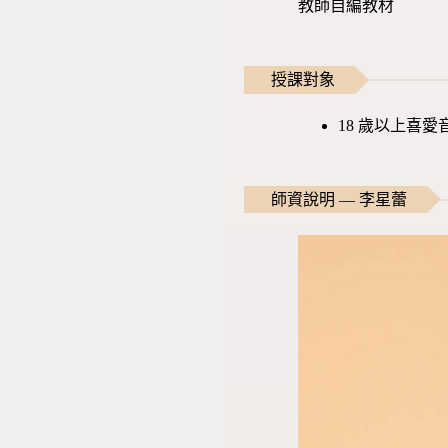
教師自編教材
授課對象
18 歲以上喜
師資說明 — 李星蕾