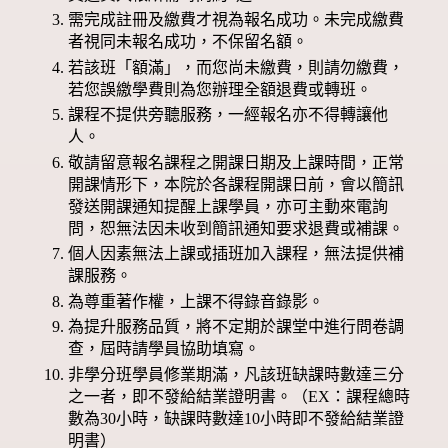
需完成註冊及繳費才視為報名成功。未完成繳費
者視同未報名成功，不保留名額。
若該班「額滿」，而您尚未繳費，則請勿繳費，
若您誤繳學費則為您辦理全額退費或轉班。
課程不提供旁聽服務，一經報名亦不得轉讓他
人。
敬請留意報名課程之開課日期及上課時間，正常
開課情形下，本院於各課程開課日前，會以簡訊
發送開課通知提醒上課學員，亦可主動來電詢
問，恕無法因未收到簡訊通知要求退費或補課。
個人因素無法上課或插班加入課程，無法提供補
課服務。
為尊重著作權，上課不得錄音錄影。
為提升服務品質，將不定期於課堂中進行問卷調
查，屆時請學員協助填寫。
非學分班學員修業期滿，凡該班缺課時數達三分
之一者，即不發給結業證明書。（EX：課程總時
數為30小時，缺課時數達10小時即不發給結業證
明書）