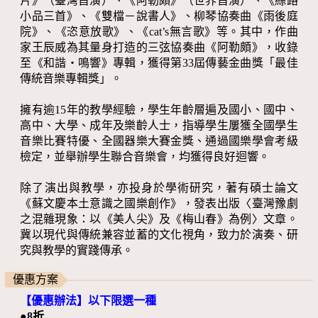
片》（臺灣首演）、《阿勒頗》（世界首演）、《絲路
小品三首》、《雙檔－說書人》、柳琴協奏曲《雨後庭
院》、《恣意放歌》、《cat’s無言歌》等。其中，作曲
家王辰威為其量身打造的三弦協奏曲《阿勒頗》，收錄
至《和諧・鳴響》專輯，獲得第33屆傳藝金曲獎「最佳
傳統音樂專輯獎」。
擁有逾15年的教學經驗，學生年齡層遍及國小、國中、
高中、大學、成年及樂齡人士，指導學生屢獲全國學生
音樂比賽特優、全國器樂大賽金獎、通過國樂學會考級
檢定，並舉辦學生聯合音樂會，均獲得良好迴響。
除了演出與教學，亦投身於學術研究，著有碩士論文
《蘇文慶本土意識之國樂創作》，發表出版〈臺灣豫劇
之混雜現象：以《美人尖》及《梅山春》為例〉文章。
冀以現代與傳統兼容並蓄的文化視角，致力於演奏、研
究與教學的實踐傳承。
優惠方案
【優惠辦法】以下限選一種
●8折