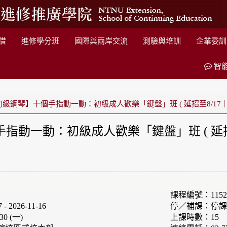
借
進修學分班
國際與兩岸交流
測驗與培訓
企業委訓
智
級鋼琴】十個手指動一動：初級成人歡樂「鍵盤」班 ( 延招至8/17｜順延
動一動：初級成人歡樂「鍵盤」班 ( 延招至8/
課程編號：1152
 2026-11-16
停／補課：停課:202
30 (一)
上課時數：15