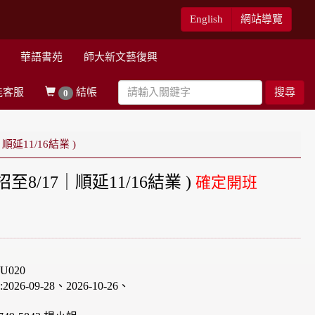
English
網站導覽
華語書苑
師大新文藝復興
能客服
結帳
搜尋
0
11/16結業 )
17｜順延11/16結業 )
確定開班
U020
6-09-28、2026-10-26、