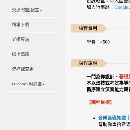
授課教室：師大圖書
加入行事曆：
Googl
交通/校園配置
檔案下載
課程費用
老師專訪
學費：4500
線上藝廊
課程說明
停補課查詢
一門為你設計、
著眼
不以炫技或考試為導
facebook粉絲團
循序建立演奏能力與
【課程目標】
音樂基礎知識
幫助你重拾音樂基