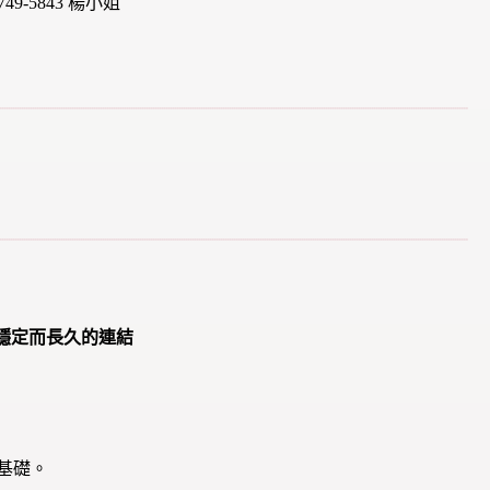
49-5843 楊小姐
穩定而長久的連結
的基礎。