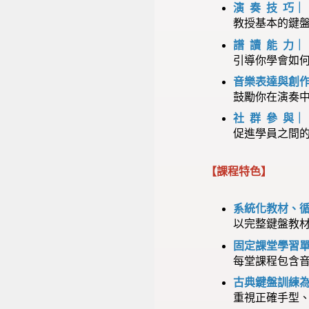
演 奏 技 巧｜
教授基本的鍵
譜 讀 能 力｜
引導你學會如
音樂表達與創
鼓勵你在演奏
社 群 參 與｜
促進學員之間
【課程特色】
系統化教材、
以完整鍵盤教
固定課堂學習
每堂課程包含
古典鍵盤訓練
重視正確手型