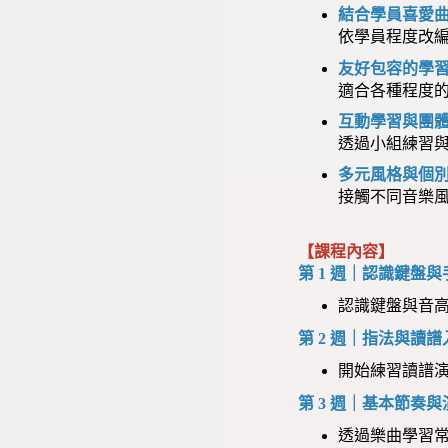
結合學員喜愛
依學員程度改
友好包容的學
適合各種程度
互動學習與團
透過小組練習
多元風格與個
接觸不同音樂
【課程內容】
第 1 週｜認識鍵盤與
認識鍵盤與音
第 2 週｜指法與讀譜
開始練習讀譜
第 3 週｜基本節奏
透過樂曲學習