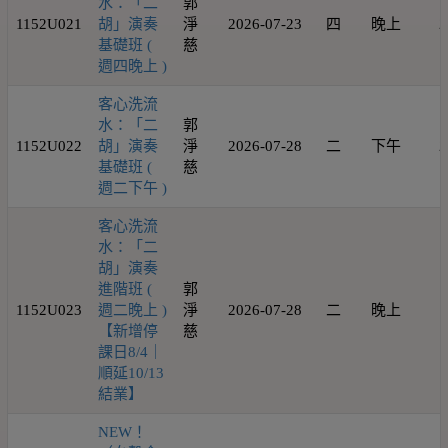
水：「二
郭
1152U021
胡」演奏
淨
2026-07-23
四
晚上
2
基礎班 (
慈
週四晚上 )
客心洗流
水：「二
郭
1152U022
胡」演奏
淨
2026-07-28
二
下午
2
基礎班 (
慈
週二下午 )
客心洗流
水：「二
胡」演奏
進階班 (
郭
1152U023
週二晚上 )
淨
2026-07-28
二
晚上
1
【新增停
慈
課日8/4｜
順延10/13
結業】
NEW！