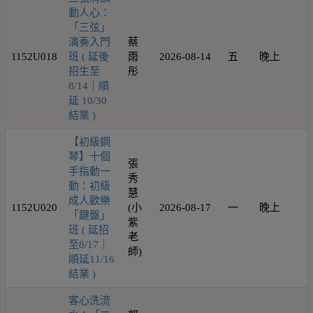
動人心：
「三弦」
演奏入門
蔡
1152U018
班 ( 延後
雨
2026-08-14
五
晚上
2
招生至
彤
8/14｜順
延 10/30
結業 )
【初級鋼
琴】十個
張
手指動一
秀
動：初級
慧
成人歡樂
1152U020
(小
2026-08-17
一
晚上
1
「鍵盤」
紫
班 ( 延招
老
至8/17｜
師)
順延11/16
結業 )
客心洗流