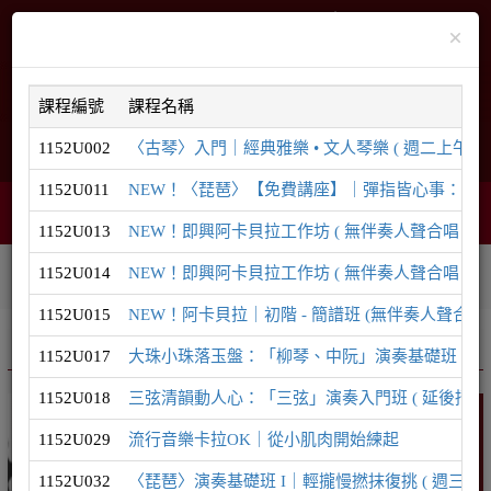
×
課程編號
課程名稱
1152U002
〈古琴〉入門｜經典雅樂 • 文人琴樂 ( 週二上午 ) ( 
English
網站導覽
1152U011
NEW！〈琵琶〉【免費講座】｜彈指皆心事：為什麼現
智能客服
購物車
網頁選單
0
1152U013
NEW！即興阿卡貝拉工作坊 ( 無伴奏人聲合唱｜8/29
1152U014
NEW！即興阿卡貝拉工作坊 ( 無伴奏人聲合唱｜9/1
相關連結
課程系列
學員登入
1152U015
NEW！阿卡貝拉｜初階 - 簡譜班 (無伴奏人聲合唱)
推廣課程
音樂系列
1152U017
大珠小珠落玉盤：「柳琴、中阮」演奏基礎班 ( 延後招生至
1152U018
三弦清韻動人心：「三弦」演奏入門班 ( 延後招生至8/1
音樂
1152U029
流行音樂卡拉OK｜從小肌肉開始練起
1152U032
〈琵琶〉演奏基礎班 I｜輕攏慢撚抹復挑 ( 週三晚間 ) 