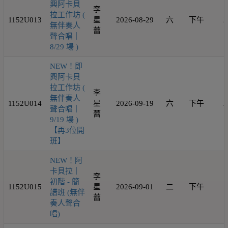
興阿卡貝
李
拉工作坊 (
1152U013
星
2026-08-29
六
下午
2
無伴奏人
蕾
聲合唱｜
8/29 場 )
NEW！即
興阿卡貝
拉工作坊 (
李
無伴奏人
1152U014
星
2026-09-19
六
下午
2
聲合唱｜
蕾
9/19 場 )
【再3位開
班】
NEW！阿
卡貝拉｜
李
初階 - 簡
1152U015
星
2026-09-01
二
下午
1
譜班 (無伴
蕾
奏人聲合
唱)