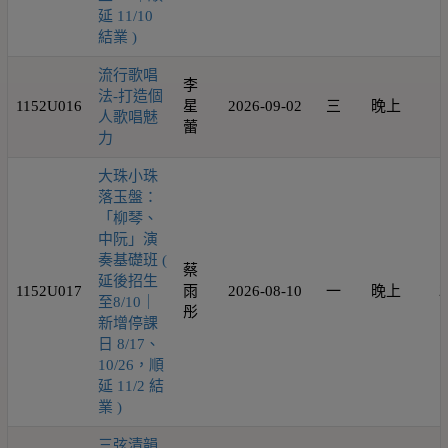
延 11/10
結業 )
流行歌唱
李
法-打造個
1152U016
星
2026-09-02
三
晚上
1
人歌唱魅
蕾
力
大珠小珠
落玉盤：
「柳琴、
中阮」演
奏基礎班 (
蔡
延後招生
1152U017
雨
2026-08-10
一
晚上
2
至8/10｜
彤
新增停課
日 8/17、
10/26，順
延 11/2 結
業 )
三弦清韻