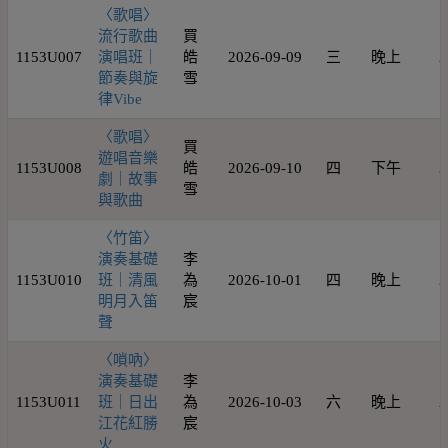
〈歌唱〉
流行歌曲
買
1153U007
演唱班｜
皓
2026-09-09
三
晚上
2
節奏與旋
雪
律Vibe
〈歌唱〉
買
遊唱音樂
1153U008
皓
2026-09-10
四
下午
2
劇｜故事
雪
與歌曲
〈竹笛〉
演奏基礎
李
1153U010
班｜清風
為
2026-10-01
四
晚上
2
明月入笛
宸
聲
〈嗩吶〉
演奏基礎
李
1153U011
班｜日出
為
2026-10-03
六
晚上
2
江花紅勝
宸
火