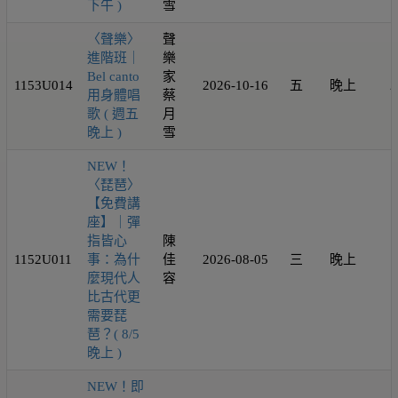
下午 )
雪
〈聲樂〉
聲
進階班｜
樂
Bel canto
家
1153U014
2026-10-16
五
晚上
2
用身體唱
蔡
歌 ( 週五
月
晚上 )
雪
NEW！
〈琵琶〉
【免費講
座】｜彈
指皆心
陳
1152U011
事：為什
佳
2026-08-05
三
晚上
1
麼現代人
容
比古代更
需要琵
琶？( 8/5
晚上 )
NEW！即