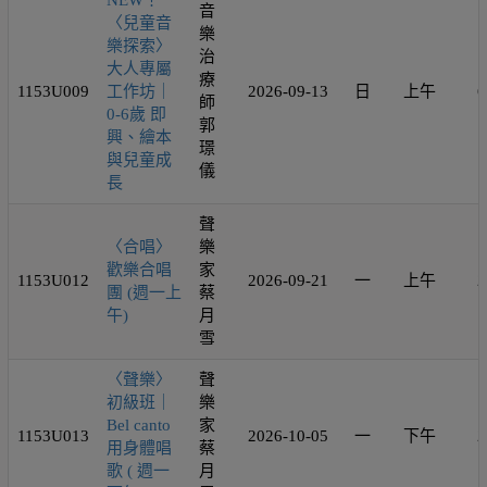
NEW！
音
〈兒童音
樂
樂探索〉
治
大人專屬
療
1153U009
工作坊｜
2026-09-13
日
上午
6
師
0-6歲 即
郭
興、繪本
璟
與兒童成
儀
長
聲
〈合唱〉
樂
歡樂合唱
家
1153U012
2026-09-21
一
上午
2
團 (週一上
蔡
午)
月
雪
〈聲樂〉
聲
初級班｜
樂
Bel canto
家
1153U013
2026-10-05
一
下午
2
用身體唱
蔡
歌 ( 週一
月