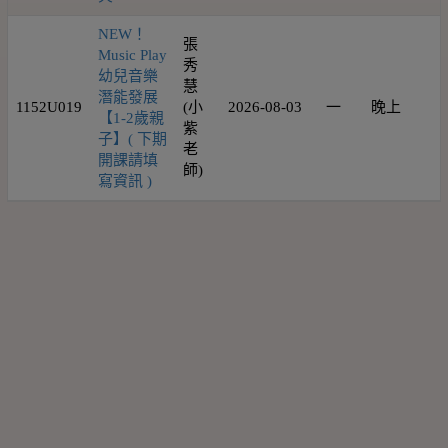
NEW！
張
Music Play
秀
幼兒音樂
慧
潛能發展
1152U019
(小
2026-08-03
一
晚上
1
【1-2歲親
紫
子】( 下期
老
開課請填
師)
寫資訊 )