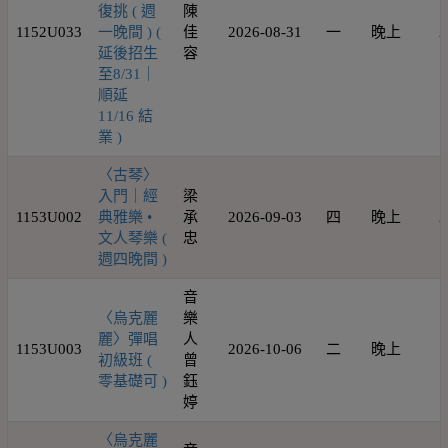
復挑 ( 週
陳
1152U033
一晚間 ) (
佳
2026-08-31
一
晚上
2
延後招生
容
至8/31｜
順延
11/16 結
業 )
〈古琴〉
入門｜經
梁
1153U002
典雅樂 •
承
2026-09-03
四
晚上
2
文人琴樂 (
忠
週四晚間 )
音
〈烏克麗
樂
麗〉彈唱
人
1153U003
2026-10-06
二
晚上
1
初級班 (
曾
零基礎可 )
鈺
婷
〈烏克麗