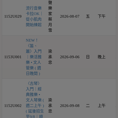
聲
流行音樂
樂
卡拉OK｜
家
1152U029
2026-08-07
五
下午
2
從小肌肉
蔡
開始練起
月
雪
NEW！
〈笛、
簫〉入門
梁
1153U001
｜樂活雅
承
2026-09-06
日
晚上
2
樂 • 文人
忠
管樂 ( 週
日晚間 )
〈古琴〉
入門｜經
典雅樂 •
文人琴樂 (
梁
1152U002
週二上午 )
承
2026-09-08
二
上午
2
( 延後招生
忠
至9/8｜順