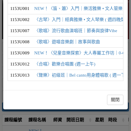
1153U001
NEW！〈笛、簫〉入門｜樂活雅樂 • 文人管樂 ( 週
1153U002
〈古琴〉入門｜經典雅樂 • 文人琴樂 ( 週四晚間 )
1153U007
〈歌唱〉流行歌曲演唱班｜節奏與旋律Vibe
1153U008
〈歌唱〉遊唱音樂劇｜故事與歌曲
1153U009
NEW！〈兒童音樂探索〉大人專屬工作坊｜0-6歲
1153U012
〈合唱〉歡樂合唱團 (週一上午)
1153U013
〈聲樂〉初級班｜Bel canto用身體唱歌 ( 週一下午 
關閉
搜尋
課程編號
課程名稱
師資
開班日期
星期
時段