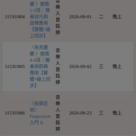
音
麗 〉進階
樂
1-3班｜彈
人
1153U004
奏技巧與
2026-09-01
二
晚上
1
曾
詮釋應用
鈺
【實體+線
婷
上同步】
〈烏克麗
音
麗 〉進階
樂
4-6班｜獨
人
1153U005
奏與即興
2026-09-02
三
晚上
1
曾
應用【實
鈺
體+線上同
婷
步】
音
〈指彈吉
樂
他〉
人
1153U006
2026-09-23
三
晚上
1
Fingerstyle
曾
入門 II
鈺
婷