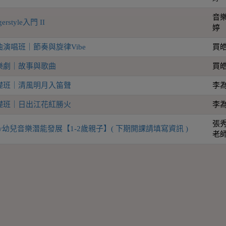
音樂
style入門 II
婷
演唱班｜節奏與旋律Vibe
買
樂劇｜故事與歌曲
買
礎班｜清風明月入笛聲
李
礎班｜日出江花紅勝火
李
張秀
Play幼兒音樂潛能發展【1-2歲親子】( 下期開課請填寫資訊 )
老師