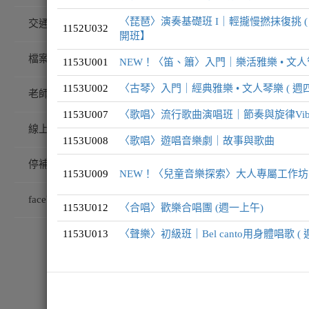
〈琵琶〉演奏基礎班 I｜輕攏慢撚抹復挑 ( 週三
交通/校園配置
1152U032
開班】
課程編號
課程名稱
檔案下載
1153U001
NEW！〈笛、簫〉入門｜樂活雅樂 • 文人管
1153U009
NEW！〈兒童音
1153U002
〈古琴〉入門｜經典雅樂 • 文人琴樂 ( 週四
老師專訪
1153U007
〈歌唱〉流行歌曲演唱班｜節奏與旋律Vib
1153U012
〈合唱〉歡樂合唱
線上藝廊
1153U008
〈歌唱〉遊唱音樂劇｜故事與歌曲
停補課查詢
1153U013
〈聲樂〉初級班｜Be
1153U009
NEW！〈兒童音樂探索〉大人專屬工作坊｜
facebook粉絲團
1153U014
〈聲樂〉進階班｜Be
1153U012
〈合唱〉歡樂合唱團 (週一上午)
1153U013
〈聲樂〉初級班｜Bel canto用身體唱歌 ( 
NEW！〈琵琶
1152U011
琶？( 8/5 晚上 )
1152U013
NEW！即興阿卡貝
1152U014
NEW！即興阿卡貝