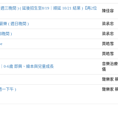
晚間 ) ( 延後招生至8/19｜順延 10/21 結業 )【再2位
陳佳容
師
樂 ( 週日晚間 )
梁承忠
音
樂探索〉大人專屬工作坊｜0-6歲 即興、繪本與兒童成長
晚間 )
梁承忠
郭
e
買皓雪
聲樂
團 (週一上午)
雪
買皓雪
聲樂
l canto用身體唱歌 ( 週一下午 )
音樂治療
雪
0-6歲 即興、繪本與兒童成長
儀
聲樂
l canto用身體唱歌 ( 週五晚上 )
聲樂家 
雪
週一下午 )
聲樂家 
〉【免費講座】｜彈指皆心事：為什麼現代人比古代更需要琵
陳
拉工作坊 ( 無伴奏人聲合唱｜8/29 場 )
李
拉工作坊 ( 無伴奏人聲合唱｜9/19 場 )【再3位開班】
李