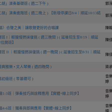
胡」演奏基礎班 ( 週二下午 )
郭
」演奏進階班 ( 週二晚上 ) 【新增停課日8/4｜順延10/13結
郭
合唱〉合聲之美｜讓歌聲更好的合唱課
陳
 I｜輕攏慢撚抹復挑 ( 週三晚間 ) ( 延後招生至8/19｜順延
陳
【再2位開班】
 II ｜輕攏慢撚抹復挑 ( 週一晚間 ) ( 延後招生至8/31｜順延
陳
雅樂 • 文人琴樂 ( 週四晚間 )
梁
音樂
級班 ( 零基礎可 )
婷
音樂
階1-3班｜彈奏技巧與詮釋應用【實體+線上同步】
婷
音樂
階4-6班｜獨奏與即興應用【實體+線上同步】
婷