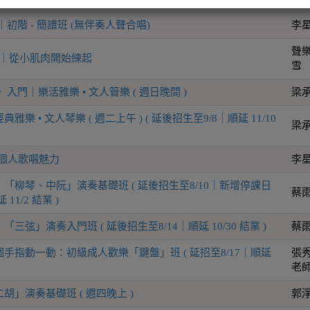
初階 - 簡譜班 (無伴奏人聲合唱)
李
聲樂
K｜從小肌肉開始練起
雪
入門｜樂活雅樂 • 文人管樂 ( 週日晚間 )
梁
樂 • 文人琴樂 ( 週二上午 ) ( 延後招生至9/8｜順延 11/10
梁
造個人歌唱魅力
李
「柳琴、中阮」演奏基礎班 ( 延後招生至8/10｜新增停課日
蔡
 11/2 結業 )
三弦」演奏入門班 ( 延後招生至8/14｜順延 10/30 結業 )
蔡
手指動一動：初級成人歡樂「鍵盤」班 ( 延招至8/17｜順延
張秀
老師
胡」演奏基礎班 ( 週四晚上 )
郭