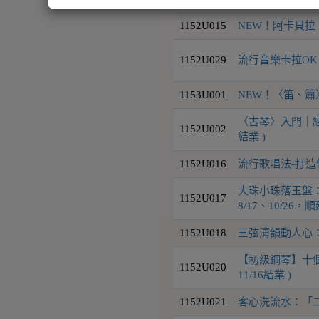
1152U015
NEW！阿卡貝拉｜
1152U029
流行音樂卡拉O
1153U001
NEW！〈笛、簫〉
〈古琴〉入門｜經典雅
1152U002
結業 )
1152U016
流行歌唱法-打
大珠小珠落玉盤：
1152U017
8/17、10/26，順延
1152U018
三弦清韻動人心：「
【初級鋼琴】十個
1152U020
11/16結業 )
1152U021
客心洗流水：「二