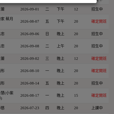
星蕾
2026-09-01
二
下午
12
招生中
家 蔡月
2026-08-07
五
下午
20
確定開班
承忠
2026-09-06
日
晚上
20
招生中
承忠
2026-09-08
二
上午
20
招生中
星蕾
2026-09-02
三
晚上
12
確定開班
雨彤
2026-08-10
一
晚上
20
確定開班
雨彤
2026-08-14
五
晚上
20
招生中
慧(小紫
2026-08-17
一
晚上
15
確定開班
)
淨慈
2026-07-23
四
晚上
20
上課中