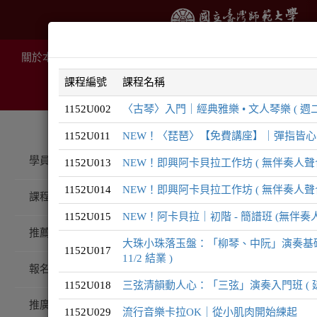
關於本院
推廣課程
線上課程
住宿服務
場地租
課程編號
課程名稱
1152U002
〈古琴〉入門｜經典雅樂 • 文人琴樂 ( 週二上午
1152U011
NEW！〈琵琶〉【免費講座】｜彈指皆心事：
推廣課程
音樂系列
學員登入
1152U013
NEW！即興阿卡貝拉工作坊 ( 無伴奏人聲合唱
1152U014
NEW！即興阿卡貝拉工作坊 ( 無伴奏人聲合
課程總覽
1152U015
NEW！阿卡貝拉｜初階 - 簡譜班 (無伴奏
音樂
系
推薦課程
大珠小珠落玉盤：「柳琴、中阮」演奏基礎班 (
1152U017
11/2 結業 )
報名注意事項
1152U018
三弦清韻動人心：「三弦」演奏入門班 ( 延後招
推廣QA
1152U029
流行音樂卡拉OK｜從小肌肉開始練起