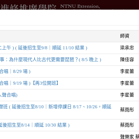
借
進修學分班
國際與兩岸交流
測驗與培訓
企業委訓
師資
智
 ) ( 延後招生至9/8｜順延 11/10 結業 )
梁承忠
為什麼現代人比古代更需要琵琶？( 8/5 晚上 )
陳佳容
｜8/29 場 )
李星蕾
唱｜9/19 場 )【再3位開班】
李星蕾
人聲合唱)
李星蕾
列
 延後招生至8/10｜新增停課日 8/17、10/26，順延
蔡雨彤
生至8/14｜順延 10/30 結業 )
蔡雨彤
聲樂家 