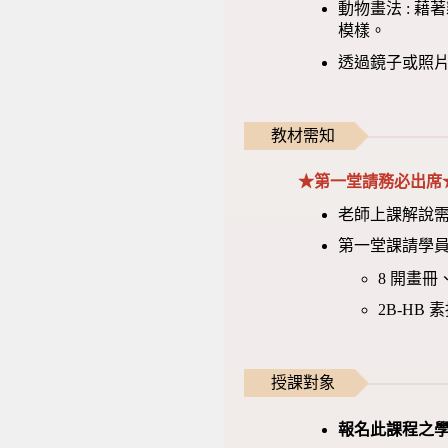
動物畫法 : 
模樣。
透過鏡子或照
教材需知
★第一堂請務必出席
老師上課解說
第一堂課請學
8 開畫冊
2B-HB
授課對象
報名此課程之學