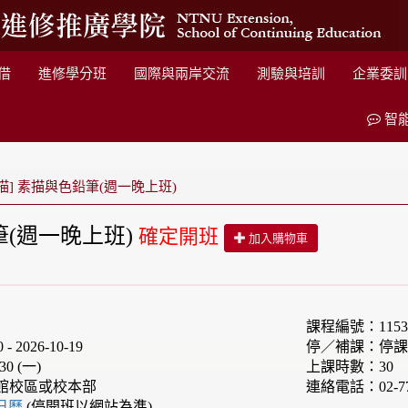
借
進修學分班
國際與兩岸交流
測驗與培訓
企業委訓
智
描] 素描與色鉛筆(週一晚上班)
筆(週一晚上班)
確定開班
加入購物車
課程編號：1153
 2026-10-19
停／補課：停課:20
30 (一)
上課時數：30
館校區或校本部
連絡電話：02-77
e日曆
(停開班以網站為準)