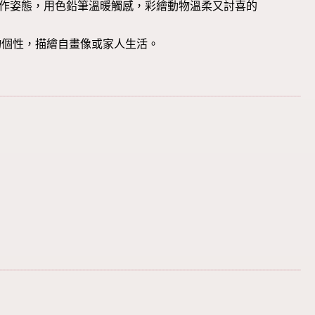
動作姿態，用色鉛筆溫暖觸感，彩繪動物溫柔又討喜的
物個性，描繪自畫像或家人生活。