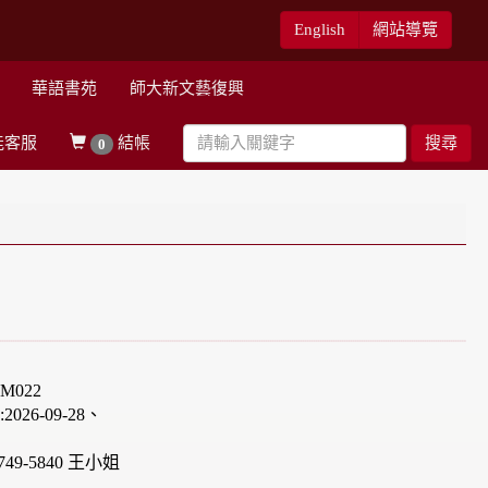
English
網站導覽
華語書苑
師大新文藝復興
能客服
結帳
搜尋
0
M022
26-09-28、
49-5840 王小姐