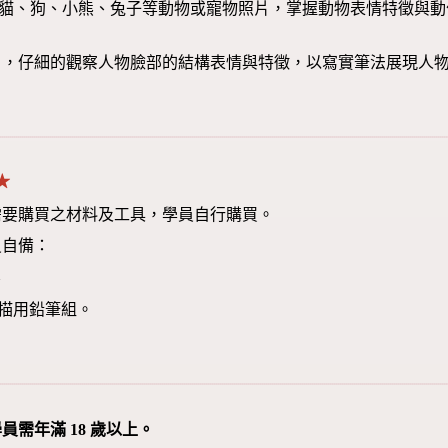
藉著貓、狗、小熊、兔子等動物或寵物照片，掌握動物表情特徵與
片，仔細的觀察人物臉部的結構表情與特徵，以寫實筆法展現人
★
需要購買之材料及工具，學員自行購買。
員自備：
、
 素描用鉛筆組。
員需年滿 18 歲以上。