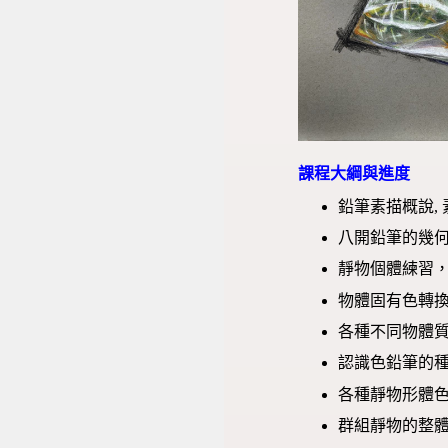
課程大綱與進度
鉛筆素描概說,
八開鉛筆的幾
靜物個體練習
物體固有色轉
各種不同物體
認識色鉛筆的種
各種靜物形體
群組靜物的整