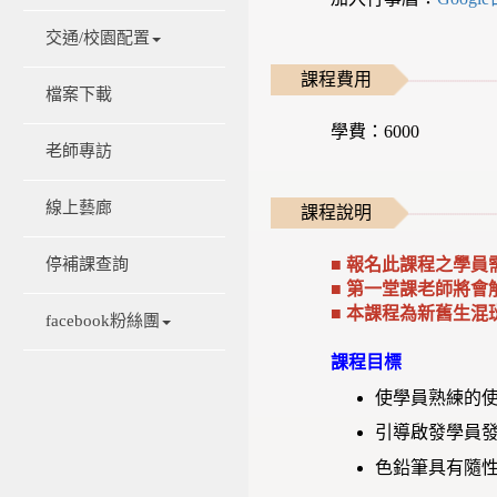
交通/校園配置
課程費用
檔案下載
學費：6000
老師專訪
線上藝廊
課程說明
■
報名此課程之學員
停補課查詢
■ 第一堂課老師將
■
本課程為新舊生混
facebook粉絲團
課程目標
使學員熟練的
引導啟發學員
色鉛筆具有隨