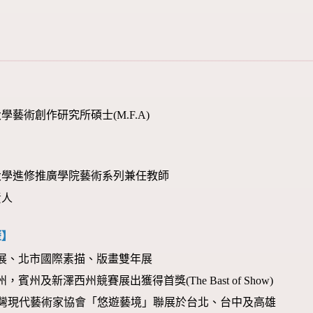
藝術創作研究所碩士(M.F.A)
大學進修推廣學院藝術系列兼任教師
責人
歷】
陽美展、北市國際素描、版畫雙年展
州，賓州及新澤西州競賽展出獲得首獎(The Bast of Show)
8年 台灣現代藝術家協會「悠遊藝境」聯展於台北、台中及高雄