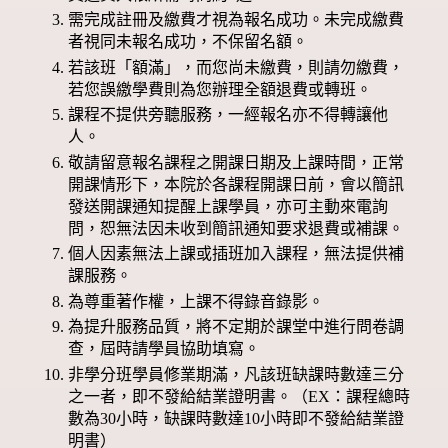
需完成註冊及繳費才視為報名成功。未完成繳費
者視同未報名成功，不保留名額。
若該班「額滿」，而您尚未繳費，則請勿繳費，
若您誤繳學費則為您辦理全額退費或轉班。
課程不提供旁聽服務，一經報名亦不得轉讓他
人。
敬請留意報名課程之開課日期及上課時間，正常
開課情形下，本院於各課程開課日前，會以簡訊
發送開課通知提醒上課學員，亦可主動來電詢
問，恕無法因未收到簡訊通知要求退費或補課。
個人因素無法上課或插班加入課程，無法提供補
課服務。
為尊重著作權，上課不得錄音錄影。
為提升服務品質，將不定期於課堂中進行問卷調
查，屆時請學員協助填寫。
非學分班學員修業期滿，凡該班缺課時數達三分
之一者，即不發給結業證明書。（EX：課程總時
數為30小時，缺課時數達10小時即不發給結業證
明書）