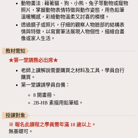
動物畫法 : 藉著貓、狗、小熊、兔子等動物或寵物
照片，掌握動物表情特徵與動作姿態，用色鉛筆
溫暖觸感，彩繪動物溫柔又討喜的模樣。
透過鏡子或照片，仔細的觀察人物臉部的結構表
情與特徵，以寫實筆法展現人物個性，描繪自畫
像或家人生活。
教材需知
★第一堂請務必出席★
老師上課解說需要購買之材料及工具，學員自行
購買。
第一堂課請學員自備：
8 開畫冊、
2B-HB 素描用鉛筆組。
授課對象
※
報名此課程之學員
需年滿 18 歲以上。
無基礎可。