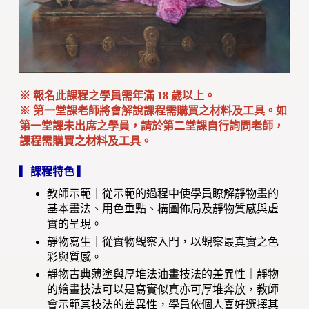
※
報名此課程之學員
需年滿 18 歲以上。
※ 第一堂課老師將會解說課程需購買之材料及工具。
如
第一堂課未出席之學員，請於第二堂課自行詢問老師，
課程需購買之材料及工具。
▎課程特色 ▎
教師示範｜從示範的過程中使學員瞭解靜物畫的
基本畫法、用色重點、構圖佈局及靜物質感與虛
實的呈現。
靜物寫生｜從實物觀察入門，以觀察最真實之色
彩與質感。
靜物古典薄塗與厚堆法油畫技法的差異性｜靜物
的繪畫技法可以是寫實似真亦可厚堆奔放，教師
會示範其技法的差異性，學員依個人喜好選擇其