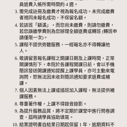
員退費入帳所需時間約 4 週。
需完成註冊及繳費才視為報名成功。未完成繳費
者視同未報名成功，不保留名額。
若該班「額滿」，而您尚未繳費，則請勿繳費，
若您誤繳學費則為您辦理全額退費或轉班 (轉班申
請僅限一次)。
課程不提供旁聽服務，一經報名亦不得轉讓他
人。
敬請留意報名課程之開課日期及上課時間，正常
開課情形下，本院於各課程開課日前，會以手機
簡訊發送開課通知提醒上課學員，亦可主動來電
詢問，恕無法因未收到簡訊通知要求退費或補
課。
個人因素無法上課或插班加入課程，無法提供補
課服務。
尊重著作權，上課不得錄音錄影。
為提升服務品質，將不定期於課堂中進行問卷調
查，屆時請學員協助填寫。
結業證明書自結業日期起保留 1 年，逾期資料不