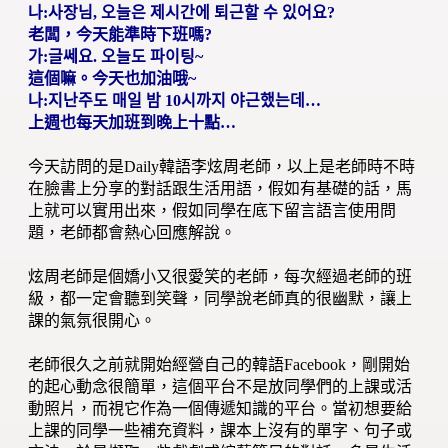
나:사장님, 오늘은 제시간에 퇴근할 수 있어요?
老闆，今天能準時下班嗎?
가:글쎄요. 오늘도 파이팅~
這個嘛。今天也加油哦~
나:지난주도 매일 밤 10시까지 야근했는데…
上週也每天加班到晚上十點…
今天訪問的是Daily韓語李炫周老師，以上是老師時不時
在臉書上分享的對話跟生活用語，假如有基礎的話，馬
上就可以實用出來，假如同學在底下留言語言使用問
題，老師都會熱心回應解說。
炫周老師是個嬌小又很愛笑的老師，每次經過老師的班
級，都一定會聽到笑聲，同學說老師真的很幽默，讓上
課的氣氛很開心。
老師很久之前就開始經營自己的韓語Facebook，剛開始
的起心動念很簡單，這個平台不是放同學們的上課或活
動照片，而視它作為一個傳遞知識的平台。當初想要給
上課的同學一些補充資料，課本上沒有的單字、句子或