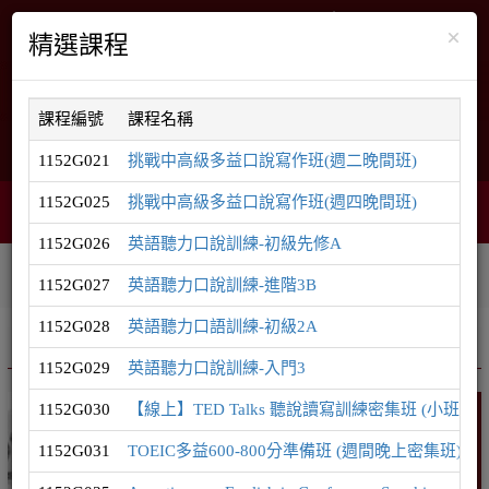
×
精選課程
課程編號
課程名稱
English
網站導覽
1152G021
挑戰中高級多益口說寫作班(週二晚間班)
1152G025
挑戰中高級多益口說寫作班(週四晚間班)
購物車
網頁選單
0
1152G026
英語聽力口說訓練-初級先修A
相關連結
課程系列
學員登入
1152G027
英語聽力口說訓練-進階3B
1152G028
英語聽力口語訓練-初級2A
推廣課程
英語系列
1152G029
英語聽力口說訓練-入門3
1152G030
【線上】TED Talks 聽說讀寫訓練密集班 (小班制
英語
1152G031
TOEIC多益600-800分準備班 (週間晚上密集班)