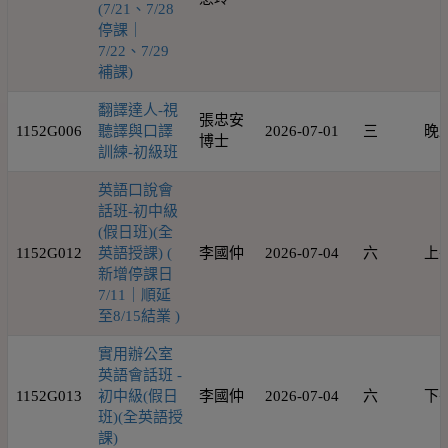
(7/21、7/28
停課｜
7/22、7/29
補課)
翻譯達人-視
張忠安
1152G006
聽譯與口譯
2026-07-01
三
晚
博士
訓練-初級班
英語口說會
話班-初中級
(假日班)(全
1152G012
英語授課) (
李國仲
2026-07-04
六
上
新增停課日
7/11｜順延
至8/15結業 )
實用辦公室
英語會話班 -
1152G013
初中級(假日
李國仲
2026-07-04
六
下
班)(全英語授
課)