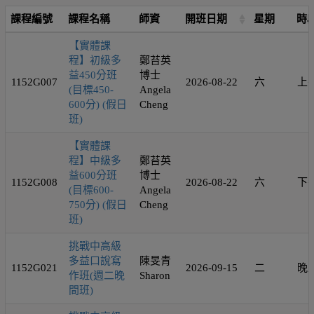
課程編號
課程名稱
師資
開班日期
星期
時
【實體課
程】初級多
鄭苔英
益450分班
博士
1152G007
2026-08-22
六
上
(目標450-
Angela
600分) (假日
Cheng
班)
【實體課
程】中級多
鄭苔英
益600分班
博士
1152G008
2026-08-22
六
下
(目標600-
Angela
750分) (假日
Cheng
班)
挑戰中高級
多益口說寫
陳旻青
1152G021
2026-09-15
二
晚
作班(週二晚
Sharon
間班)