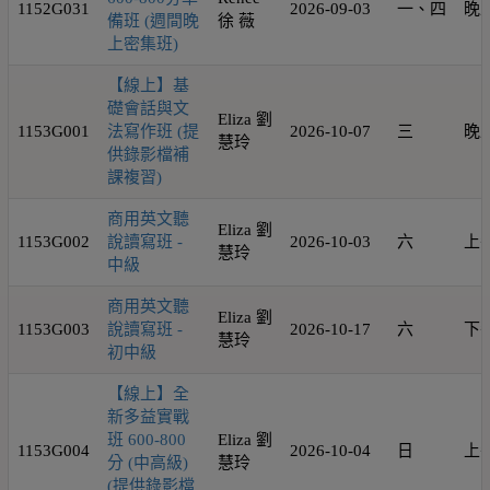
1152G031
2026-09-03
一、四
晚
備班 (週間晚
徐 薇
上密集班)
【線上】基
礎會話與文
Eliza 劉
1153G001
法寫作班 (提
2026-10-07
三
晚
慧玲
供錄影檔補
課複習)
商用英文聽
Eliza 劉
1153G002
說讀寫班 -
2026-10-03
六
上
慧玲
中級
商用英文聽
Eliza 劉
1153G003
說讀寫班 -
2026-10-17
六
下
慧玲
初中級
【線上】全
新多益實戰
班 600-800
Eliza 劉
1153G004
2026-10-04
日
上
分 (中高級)
慧玲
(提供錄影檔