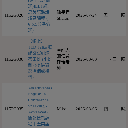
(延至7/24開
班)IELTS雅
思英語聽說
陳旻青
1152G020
2026-07-24
五
晚
讀寫課程 (
Sharon
6-6.5分準備
班)
【線上】
TED Talks 聽
臺師大
說讀寫訓練
兼任黃
1152G030
密集班 (小班
2026-08-03
一、三
晚
郁珺老
制) (提供錄
師
影檔補課複
習)
Assertiveness
English in
Conference
Speaking -
1152G035
Mike
2026-08-06
四
晚
Advanced (
簡報技巧課
程｜全英語