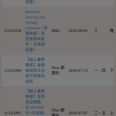
授課 )
Business
Voicing and
Writing
Opinions ( 商
1152G036
Mike
2026-08-05
三
晚
務英語：意
見表達與寫
作｜全英語
授課 )
【線上暑期
精修】基礎
Eliza 劉
1152G004
會話與文法
2026-07-13
一、四
下
慧玲
寫作密集特
訓班
【線上暑期
精修】全新
多益實戰
班 600-800
Eliza 劉
1152G005
分 (中高級)
2026-07-07
二、五
上
慧玲