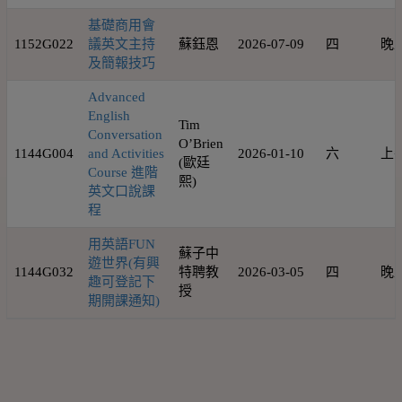
基礎商用會
1152G022
議英文主持
蘇鈺恩
2026-07-09
四
晚
及簡報技巧
Advanced
English
Tim
Conversation
O’Brien
1144G004
and Activities
2026-01-10
六
上
(歐廷
Course 進階
熙)
英文口說課
程
用英語FUN
蘇子中
遊世界(有興
1144G032
特聘教
2026-03-05
四
晚
趣可登記下
授
期開課通知)