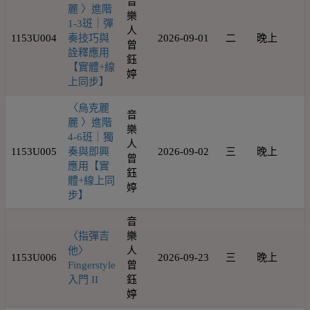
音
麗 〉進階
樂
1-3班｜彈
人
1153U004
奏技巧與
2026-09-01
二
晚上
1
曾
詮釋應用
鈺
【實體+線
婷
上同步】
〈烏克麗
音
麗 〉進階
樂
4-6班｜獨
人
1153U005
奏與即興
2026-09-02
三
晚上
1
曾
應用【實
鈺
體+線上同
婷
步】
音
〈指彈吉
樂
他〉
人
1153U006
2026-09-23
三
晚上
1
Fingerstyle
曾
入門 II
鈺
婷