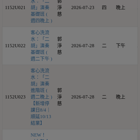
水：「二
郭
1152U021
胡」演奏
淨
2026-07-23
四
晚上
2
基礎班 (
慈
週四晚上 )
客心洗流
水：「二
郭
1152U022
胡」演奏
淨
2026-07-28
二
下午
2
基礎班 (
慈
週二下午 )
客心洗流
水：「二
胡」演奏
進階班 (
郭
1152U023
週二晚上 )
淨
2026-07-28
二
晚上
1
【新增停
慈
課日8/4｜
順延10/13
結業】
NEW！