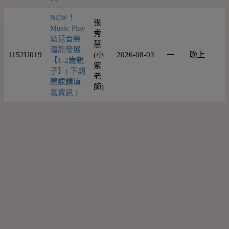
NEW！
張
Music Play
秀
幼兒音樂
慧
潛能發展
1152U019
(小
2026-08-03
一
晚上
1
【1-2歲親
紫
子】( 下期
老
開課請填
師)
寫資訊 )