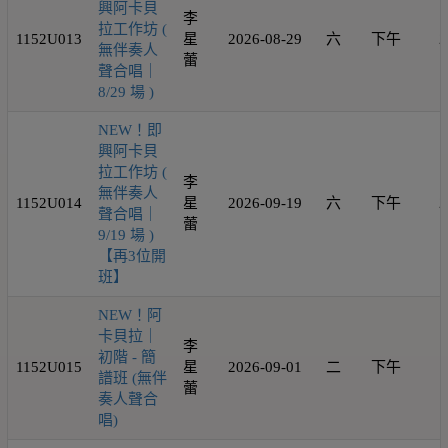
興阿卡貝
李
拉工作坊 (
1152U013
星
2026-08-29
六
下午
2
無伴奏人
蕾
聲合唱｜
8/29 場 )
NEW！即
興阿卡貝
拉工作坊 (
李
無伴奏人
1152U014
星
2026-09-19
六
下午
2
聲合唱｜
蕾
9/19 場 )
【再3位開
班】
NEW！阿
卡貝拉｜
李
初階 - 簡
1152U015
星
2026-09-01
二
下午
1
譜班 (無伴
蕾
奏人聲合
唱)