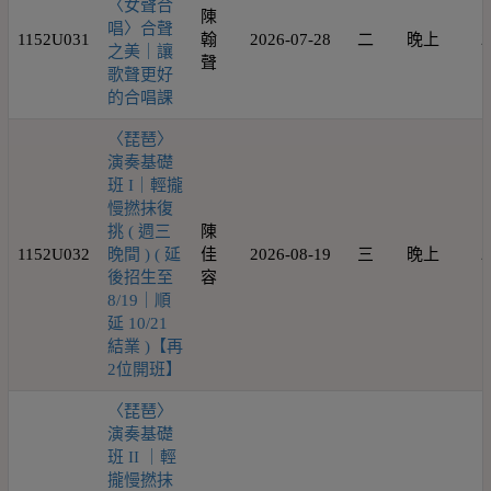
〈女聲合
陳
唱〉合聲
1152U031
翰
2026-07-28
二
晚上
2
之美｜讓
聲
歌聲更好
的合唱課
〈琵琶〉
演奏基礎
班 I｜輕攏
慢撚抹復
挑 ( 週三
陳
1152U032
晚間 ) ( 延
佳
2026-08-19
三
晚上
2
後招生至
容
8/19｜順
延 10/21
結業 )【再
2位開班】
〈琵琶〉
演奏基礎
班 II ｜輕
攏慢撚抹