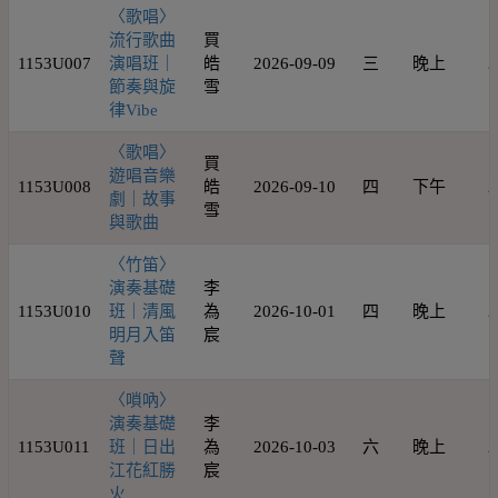
〈歌唱〉
流行歌曲
買
1153U007
演唱班｜
皓
2026-09-09
三
晚上
2
節奏與旋
雪
律Vibe
〈歌唱〉
買
遊唱音樂
1153U008
皓
2026-09-10
四
下午
2
劇｜故事
雪
與歌曲
〈竹笛〉
演奏基礎
李
1153U010
班｜清風
為
2026-10-01
四
晚上
2
明月入笛
宸
聲
〈嗩吶〉
演奏基礎
李
1153U011
班｜日出
為
2026-10-03
六
晚上
2
江花紅勝
宸
火