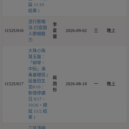
延 11/10
結業 )
流行歌唱
李
法-打造個
1152U016
星
2026-09-02
三
晚上
1
人歌唱魅
蕾
力
大珠小珠
落玉盤：
「柳琴、
中阮」演
奏基礎班 (
蔡
延後招生
1152U017
雨
2026-08-10
一
晚上
2
至8/10｜
彤
新增停課
日 8/17、
10/26，順
延 11/2 結
業 )
三弦清韻