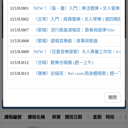
1153U001
NEW！〈笛、簫〉入門｜樂活雅樂 • 文人管樂 ( 週
1153U002
〈古琴〉入門｜經典雅樂 • 文人琴樂 ( 週四晚間 )
1153U007
〈歌唱〉流行歌曲演唱班｜節奏與旋律Vibe
1153U008
〈歌唱〉遊唱音樂劇｜故事與歌曲
1153U009
NEW！〈兒童音樂探索〉大人專屬工作坊｜0-6歲
1153U012
〈合唱〉歡樂合唱團 (週一上午)
1153U013
〈聲樂〉初級班｜Bel canto用身體唱歌 ( 週一下午 
關閉
搜尋
課程編號
課程名稱
師資
開班日期
星期
時段