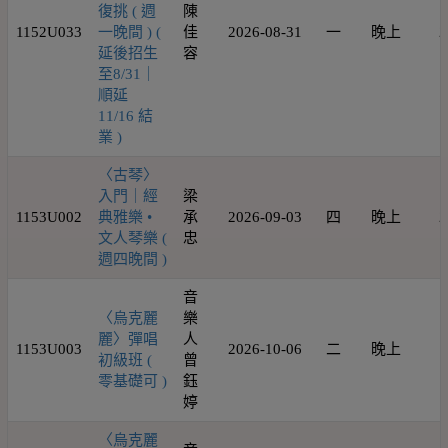
復挑 ( 週
陳
1152U033
一晚間 ) (
佳
2026-08-31
一
晚上
2
延後招生
容
至8/31｜
順延
11/16 結
業 )
〈古琴〉
入門｜經
梁
1153U002
典雅樂 •
承
2026-09-03
四
晚上
2
文人琴樂 (
忠
週四晚間 )
音
〈烏克麗
樂
麗〉彈唱
人
1153U003
2026-10-06
二
晚上
1
初級班 (
曾
零基礎可 )
鈺
婷
〈烏克麗