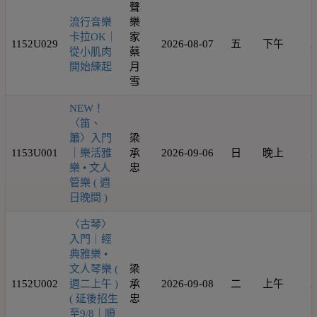
聲
流行音樂
樂
卡拉OK｜
家
1152U029
2026-08-07
五
下午
2
從小肌肉
蔡
開始練起
月
雪
NEW！
〈笛、
簫〉入門
梁
1153U001
｜樂活雅
承
2026-09-06
日
晚上
2
樂 • 文人
忠
管樂 ( 週
日晚間 )
〈古琴〉
入門｜經
典雅樂 •
文人琴樂 (
梁
1152U002
週二上午 )
承
2026-09-08
二
上午
2
( 延後招生
忠
至9/8｜順