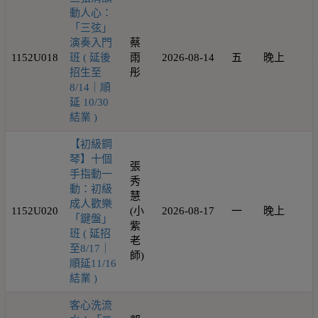
動人心：
「三弦」
演奏入門
蔡
1152U018
班 ( 延後
雨
2026-08-14
五
晚上
2
招生至
彤
8/14｜順
延 10/30
結業 )
【初級鋼
琴】十個
張
手指動一
秀
動：初級
慧
成人歡樂
1152U020
(小
2026-08-17
一
晚上
1
「鍵盤」
紫
班 ( 延招
老
至8/17｜
師)
順延11/16
結業 )
客心洗流