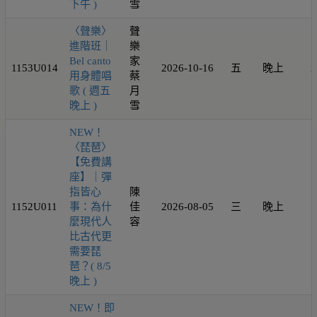
下午 )
雪
〈聲樂〉
聲
進階班｜
樂
Bel canto
家
1153U014
2026-10-16
五
晚上
2
用身體唱
蔡
歌 ( 週五
月
晚上 )
雪
NEW！
〈琵琶〉
【免費講
座】｜彈
指皆心
陳
1152U011
事：為什
佳
2026-08-05
三
晚上
1
麼現代人
容
比古代更
需要琵
琶？( 8/5
晚上 )
NEW！即