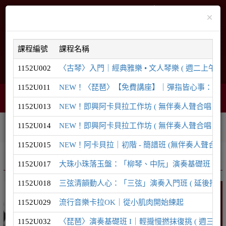
×
課程編號
課程名稱
1152U002
〈古琴〉入門｜經典雅樂 • 文人琴樂 ( 週二上午 ) ( 
English
網站導覽
1152U011
NEW！〈琵琶〉【免費講座】｜彈指皆心事：為什麼現
智能客服
購物車
網頁選單
0
1152U013
NEW！即興阿卡貝拉工作坊 ( 無伴奏人聲合唱｜8/29
1152U014
NEW！即興阿卡貝拉工作坊 ( 無伴奏人聲合唱｜9/1
相關連結
課程系列
學員登入
1152U015
NEW！阿卡貝拉｜初階 - 簡譜班 (無伴奏人聲合唱)
推廣課程
音樂系列
1152U017
大珠小珠落玉盤：「柳琴、中阮」演奏基礎班 ( 延後招生至
1152U018
三弦清韻動人心：「三弦」演奏入門班 ( 延後招生至8/1
音樂
1152U029
流行音樂卡拉OK｜從小肌肉開始練起
1152U032
〈琵琶〉演奏基礎班 I｜輕攏慢撚抹復挑 ( 週三晚間 ) 