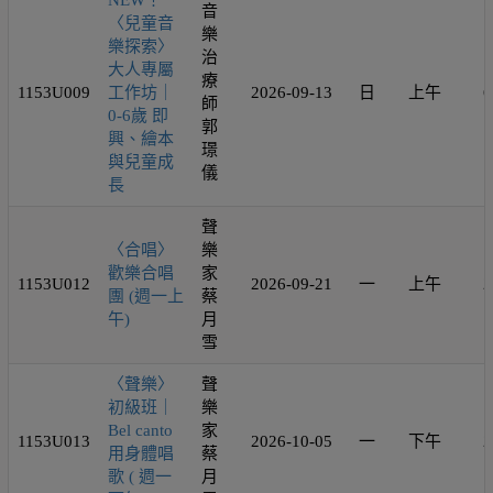
NEW！
音
〈兒童音
樂
樂探索〉
治
大人專屬
療
1153U009
工作坊｜
2026-09-13
日
上午
6
師
0-6歲 即
郭
興、繪本
璟
與兒童成
儀
長
聲
〈合唱〉
樂
歡樂合唱
家
1153U012
2026-09-21
一
上午
2
團 (週一上
蔡
午)
月
雪
〈聲樂〉
聲
初級班｜
樂
Bel canto
家
1153U013
2026-10-05
一
下午
2
用身體唱
蔡
歌 ( 週一
月