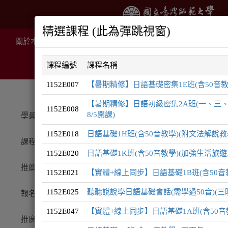
精選課程 (此為彈跳視窗)
關於本院
推廣課程
線上課程
住宿服務
場地租
課程編號
課程名稱
1152E007
【暑期精修】日語基礎密集1E班(含50音教
【暑期精修】日語初級密集2A班(一、三、
推廣課程
日語系列
1152E008
8/5開課)
學員登入
1152E018
日語基礎1H班(含50音教學)(附文法解說教
課程總覽
1152E020
日語基礎1K班(含50音教學)(加強生活旅
日語
系
推薦課程
1152E021
【實體+線上同步】日語基礎1B班(含50音
1152E025
聽聽說說學日語基礎會話(需學過50音)(三
報名注意事項
1152E047
【實體+線上同步】日語基礎1A班(含50音
推廣QA