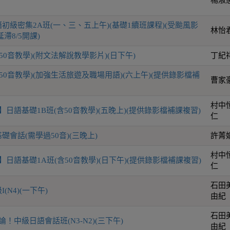
初級密集2A班(一、三、五上午)(基礎1續班課程)(受颱風影
林怡
滯8/5開課)
50音教學)(附文法解說教學影片)(日下午)
丁紀
50音教學)(加強生活旅遊及職場用語)(六上午)(提供錄影檔補
曹家
村中
日語基礎1B班(含50音教學)(五晚上)(提供錄影檔補課複習)
仁
會話(需學過50音)(三晚上)
許菁
村中
日語基礎1A班(含50音教學)(日下午)(提供錄影檔補課複習)
仁
石田
(N4)(一下午)
由紀
石田
！中級日語會話班(N3-N2)(三下午)
由紀