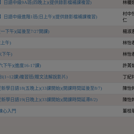
】日語中級9A班(四晚上)(提供錄影檔補課複習)
林欐
村中
】日語中級進階1班(日上午)(提供錄影檔補課複習)
仁
一下午)(延後至7/27開課)
楊淑
上午)
林怡
六下午)
林怡
下午)(進度16-17課)
許菁
(1~12課)複習班(贈文法解說影片)
丁紀
學日語18(五晚上)(33課開始)(開課時間延後至8/7)
陳怡
學日語19(日晚上)(33課開始)(開課時間延滯8/2)
陳怡
鍊心入門
董桂