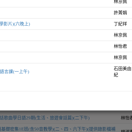
林京佩
許菁娟
師資
學影片)(六晚上)
丁紀祥
50音教學)(四下午)
林京
林京佩
50音教學)(四晚上)
許菁
林怡君
50音教學)(附文法解說教學影片)(六晚上)
丁紀
林京佩
從50音開始(五下午)
林京
石田美由
語言課(一上午)
紀
(含50音教學)(六上午)
林怡
4考前加強班(三晚上)
林京
石田
道地日語3 - 中高階文化語言課(一上午)
由紀
話歌曲學日語29期(生活、旅遊會話篇)(二下午)
林怡
基礎密集1E班(含50音教學)(二、四、六下午)(提供錄影檔補
楊淑