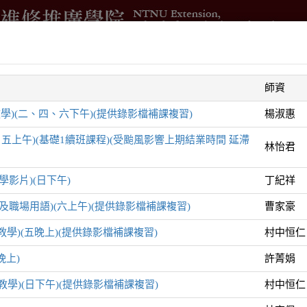
借
進修學分班
國際與兩岸交流
測驗與培訓
企業委訓
師資
智
學)(二、四、六下午)(提供錄影檔補課複習)
楊淑惠
五上午)(基礎1續班課程)(受颱風影響上期結業時間 延滯
林怡君
學影片)(日下午)
丁紀祥
遊及職場用語)(六上午)(提供錄影檔補課複習)
曹家豪
列
教學)(五晚上)(提供錄影檔補課複習)
村中恒仁
晚上)
許菁娟
教學)(日下午)(提供錄影檔補課複習)
村中恒仁