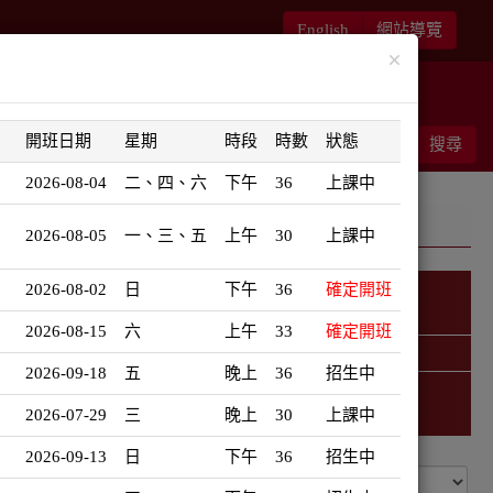
English
網站導覽
×
華語書苑
師大新文藝復興
開班日期
星期
時段
時數
狀態
能客服
結帳
搜尋
0
2026-08-04
二、四、六
下午
36
上課中
2026-08-05
一、三、五
上午
30
上課中
2026-08-02
日
下午
36
確定開班
日語學習地圖
2026-08-15
六
上午
33
確定開班
精選課程 (此為彈跳視窗)
2026-09-18
五
晚上
36
招生中
2026-07-29
三
晚上
30
上課中
2026-09-13
日
下午
36
招生中