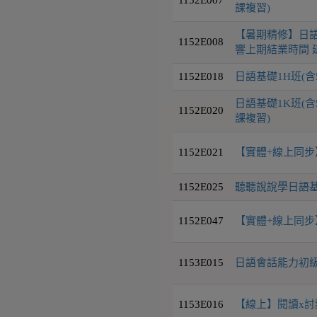
課複習)
【暑期精修】日語
1152E008
響上期結業時間 延
1152E018
日語基礎1H班(含
日語基礎1K班(含
1152E020
課複習)
1152E021
【實體+線上同步】
1152E025
聽聽說說學日語基礎
1152E047
【實體+線上同步】
1153E015
日語會話能力初級I
1153E016
【線上】閱讀x討論