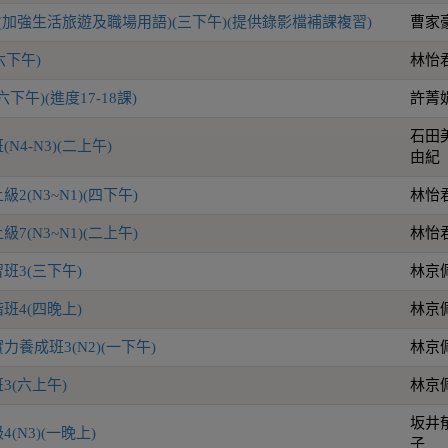
(加強生活旅遊及職場用語)(三下午)(提供錄影檔補課複習)
曹家
六下午)
林怡
下午)(進度17-18課)
許菁
石田
4-N3)(二上午)
由紀
(N3~N1)(四下午)
林怡
(N3~N1)(二上午)
林怡
班3(三下午)
林京
班4(四晚上)
林京
養成班3(N2)(一下午)
林京
3(六上午)
林京
坂井
(N3)(一晚上)
子