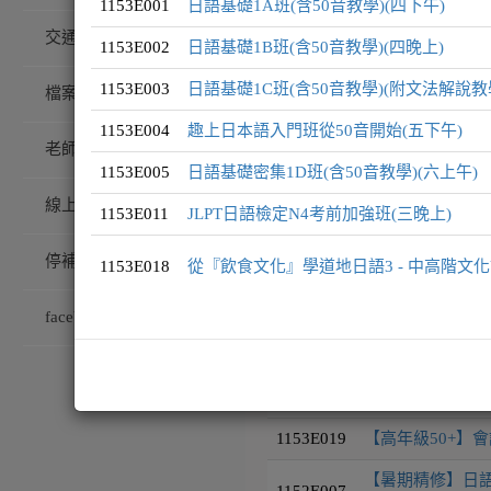
1153E001
日語基礎1A班(含50音教學)(四下午)
交通/校園配置
1153E002
日語基礎1B班(含50音教學)(四晚上)
課程編號
課程名稱
1153E003
日語基礎1C班(含50音教學)(附文法解說教
檔案下載
1153E001
日語基礎1A班(含
1153E004
趣上日本語入門班從50音開始(五下午)
老師專訪
1153E002
日語基礎1B班(含
1153E005
日語基礎密集1D班(含50音教學)(六上午)
線上藝廊
1153E003
日語基礎1C班(含
1153E011
JLPT日語檢定N4考前加強班(三晚上)
1153E004
趣上日本語入門班
停補課查詢
1153E018
從『飲食文化』學道地日語3 - 中高階文化
1153E005
日語基礎密集1D班
facebook粉絲團
1153E011
JLPT日語檢定N
1153E018
從『飲食文化』學
1153E019
【高年級50+】會
【暑期精修】日語
1152E007