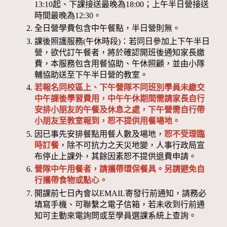
13:10起、下課接送最晚為18:00；上午半日營接送
時間最晚為12:30。
全日營學費包含中午餐點，半日營則無。
課後照護服務(午休時段)：若同日參加上下午半日
營，欲代訂午餐者，將於確認開班後通知家長繳
費，本服務包含用餐協助、午休照顧，並由小隊
輔協助送至下午半日營的教室。
若報名同校區上、下午營隊不同班別學員未繳交
中午課後學習費用，中午午休期間需請家長自行
安排小朋友的午餐及休息之處，下午營需自行帶
小朋友至教室報到，恕不提供用餐場地。
因已事先安排餐點用餐人數及場地，
恕不受理臨
時訂餐
，除不可抗力之天災地變，人事行政局宣
布停止上課外，其餘因素恕不提供退費申請。
營隊中午用餐者，請攜帶環保餐具。另請避免自
行攜帶食物或點心。
開課前七日內會以EMAIL寄發行前通知，請務必
填寫手機、可聯繫之電子信箱，若未收到行前通
知可主動來電詢問或至學員選課系統上查詢。