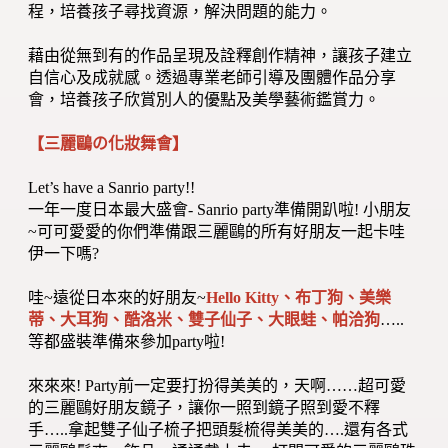
程，培養孩子尋找資源，解決問題的能力。
藉由從無到有的作品呈現及詮釋創作精神，讓孩子建立
自信心及成就感。透過專業老師引導及團體作品分享
會，培養孩子欣賞別人的優點及美學藝術鑑賞力。
【三麗鷗の化妝舞會】
Let’s have a Sanrio party!!
一年一度日本最大盛會- Sanrio party準備開趴啦! 小朋友
~可可愛愛的你們準備跟三麗鷗的所有好朋友一起卡哇
伊一下嗎?
哇~遠從日本來的好朋友~
Hello Kitty、布丁狗、美樂
蒂、大耳狗、酷洛米、雙子仙子、大眼蛙、帕洽狗
…..
等都盛裝準備來參加party啦!
來來來! Party前一定要打扮得美美的，天啊……超可愛
的三麗鷗好朋友鏡子，讓你一照到鏡子照到愛不釋
手…..拿起雙子仙子梳子把頭髮梳得美美的….還有各式