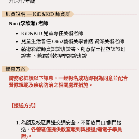
升1-升7年級
師資說明 — KiD&KiD 師資群
Nini (李欣潔) 老師
KiD&KiD 兒童專任美術老師
兒童生活曾任 Otto2藝術美學會館 資深美術老師
藝術彩繪師資認證班證書、創意黏土捏塑認證班
證書 、糖霜餅乾捏塑認證班證
優惠方案
請務必詳讀以下訊息，一經報名成功即視為同意並配合
營隊規範及疾病防治之相關處理措施。
【接送方式】
為顧及校區周邊交通安全，不開放門口/側門接
送，
各營區僅提供教室報到與接退(需電子學員
證)。