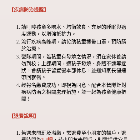
【疾病防治提醒】
請叮嚀孩童多喝水、均衡飲食、充足的睡眠與適
度運動，以增強抵抗力。
流行疾病高峰期，請協助孩童攜帶口罩，預防勝
於治療。
營隊期間，若孩童有發燒之情況，須在家休養請
勿到校；上課期間，遇孩子發燒、身體不適等症
狀，會請孩子留置營本部休息，並通知家長儘速
帶回就醫。
經報名繳費成功，即視為同意、配合本營隊針對
疾病防治之相關處理措施，並一起為孩童健康把
關！
【退費說明】
若遇未開班及溢繳，需退費至小朋友的帳戶，退
費時間為
3-4週
，若小朋友未開戶，則需提供家長