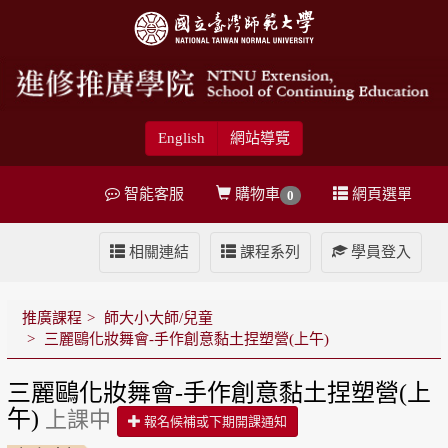
English
網站導覽
智能客服
購物車
網頁選單
0
相關連結
課程系列
學員登入
推廣課程
師大小大師/兒童
三麗鷗化妝舞會-手作創意黏土捏塑營(上午)
三麗鷗化妝舞會-手作創意黏土捏塑營(上
午)
上課中
報名候補或下期開課通知