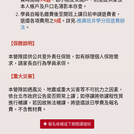
本人帳戶及戶口名簿影本存查。
學員自報名繳費後至開班上課日前申請退費者，
退還各項費用之
9成
。詳見-
推廣班非學分班退費辦
法
。
【保險說明】
本營隊提供公共意外責任保險，如有辦理個人保險需
求，請家長自行為學員承保。
【重大災害】
本營隊如遇風災、地震或重大災害等不可抗力之因素，
依台北市政府公告是否照常上課；如停課將依課程性質
進行補課，若因故無法補課，將退還該日學費及報名
費，不含教材費。
報名候補或下期開課通知