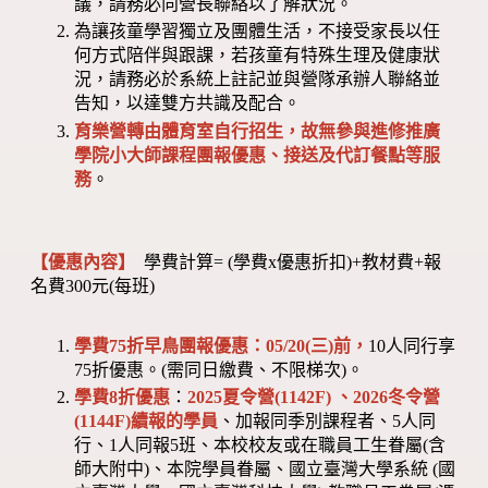
議，請務必向營長聯絡以了解狀況。
為讓孩童學習獨立及團體生活，不接受家長以任
何方式陪伴與跟課，若孩童有特殊生理及健康狀
況，請務必於系統上註記並與營隊承辦人聯絡並
告知，以達雙方共識及配合。
育樂營轉由體育室自行招生，故無參與進修推廣
學院小大師課程團報優惠、接送及代訂餐點等服
務
。
【優惠內容】
學費計算= (學費x優惠折扣)+教材費+報
名費300元(每班)
學費75折早鳥團報優惠：05/20(三)前，
10人同行享
75折優惠。(需同日繳費、不限梯次)。
學費8折優惠
：
2025夏令營(1142F) 、2026冬令營
(1144F)
續報的學員
、加報同季別課程者、5人同
行、1人同報5班、本校校友或在職員工生眷屬(含
師大附中)、本院學員眷屬、國立臺灣大學系統 (國