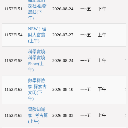
貓頭鷹偵
探社-動物
1152F151
2026-08-24
一~五
下午
1
農莊(下
午)
NEW！理
1152F154
財大富翁
2026-07-27
一~五
上午
1
(上午)
科學實境-
科學實境
1152F158
2026-08-24
一~五
上午
1
Show(上
午)
數學探險
家-探索古
1152F162
2026-08-10
一~五
下午
1
文明(下
午)
冒險知識
1152F165
家 -考古篇
2026-08-03
一~五
上午
1
(上午)