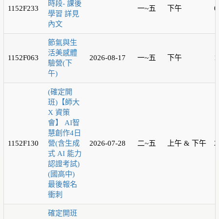
時段- 課後
1152F233
一~五
下午
0
學習 詳見
內文
節氣與生
活美感體
1152F063
2026-08-17
一~五
下午
1
驗營(下
午)
(確定開
班)【師大
X 資策
會】 AI智
慧創作4日
1152F130
營(含生成
2026-07-28
二~五
上午 & 下午
2
式 AI 能力
認證考試)
(國高中)
最後報名
衝刺
確定開班