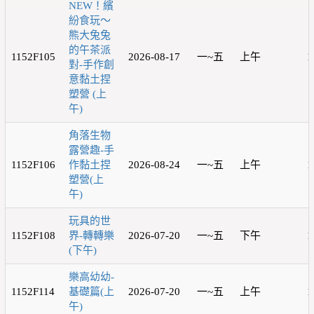
NEW！繽
紛食玩～
熊大兔兔
的午茶派
1152F105
2026-08-17
一~五
上午
1
對-手作創
意黏土捏
塑營 (上
午)
角落生物
露營趣-手
1152F106
作黏土捏
2026-08-24
一~五
上午
1
塑營(上
午)
玩具的世
1152F108
界-轉轉樂
2026-07-20
一~五
下午
1
(下午)
樂高幼幼-
1152F114
基礎篇(上
2026-07-20
一~五
上午
1
午)