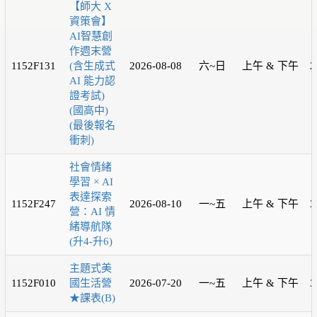
【師大 X
資策會】
AI智慧創
作週末營
1152F131
(含生成式
2026-08-08
六~日
上午 & 下午
2
AI 能力認
證考試)
(國高中)
(最後報名
衝刺)
社會情緒
學習 × AI
表達探索
1152F247
2026-08-10
一~五
上午 & 下午
3
營：AI 情
緒導航隊
(升4-升6)
主題式美
1152F010
國生活營
2026-07-20
一~五
上午 & 下午
3
★課表(B)