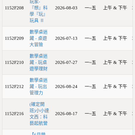
玩家-
1152F208
『想』科
2026-08-03
一~五
上午 & 下午
3
學『玩』
玩具 Ⅱ
數學桌迷
1152F209
藏 - 桌遊
2026-07-13
一~五
上午 & 下午
3
大冒險
數學桌迷
1152F210
藏 - 玩桌
2026-07-27
一~五
上午 & 下午
3
遊學理財
數學桌迷
1152F212
藏 - 玩出
2026-08-24
一~五
上午 & 下午
3
管理力
(確定開
班)小小達
1152F216
2026-08-17
一~五
上午 & 下午
3
文西：科
藝起航營
【6月營