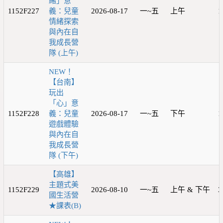
緒」意
1152F227
義：兒童
2026-08-17
一~五
上午
1
情緒探索
與內在自
我成長營
隊 (上午)
NEW！
【台南】
玩出
「心」意
1152F228
義：兒童
2026-08-17
一~五
下午
1
遊戲體驗
與內在自
我成長營
隊 (下午)
【高雄】
主題式美
1152F229
2026-08-10
一~五
上午 & 下午
3
國生活營
★課表(B)