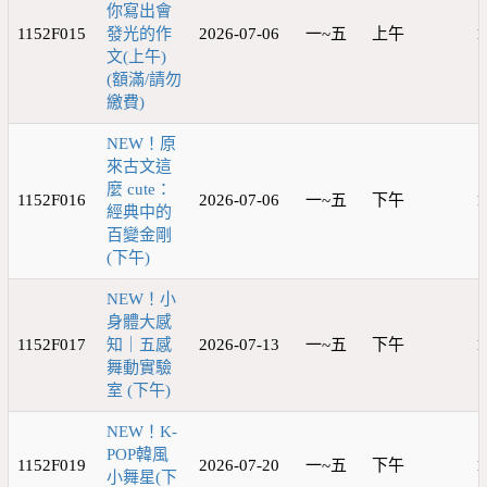
你寫出會
1152F015
發光的作
2026-07-06
一~五
上午
1
文(上午)
(額滿/請勿
繳費)
NEW！原
來古文這
麼 cute：
1152F016
2026-07-06
一~五
下午
1
經典中的
百變金剛
(下午)
NEW！小
身體大感
1152F017
知｜五感
2026-07-13
一~五
下午
1
舞動實驗
室 (下午)
NEW！K-
POP韓風
1152F019
2026-07-20
一~五
下午
1
小舞星(下