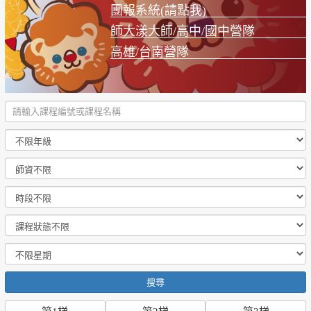
團報系統(請點我)
師大漾大師/高中/國中營隊
高雄/台南營隊
搜尋