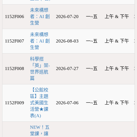
未來構想
1152F006
者：AI 創
2026-07-20
一~五
上午 & 下午
3
生營
未來構想
1152F007
者：AI 創
2026-08-03
一~五
上午 & 下午
3
生營
科學搭
「英」架-
1152F008
2026-07-27
一~五
上午 & 下午
3
世界巡航
篇
【公館校
區】主題
1152F009
式美國生
2026-07-06
一~五
上午 & 下午
3
活營★課
表(A)
NEW！五
堂課，讓