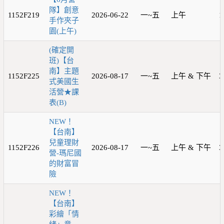
隊】創意
1152F219
2026-06-22
一~五
上午
1
手作夾子
園(上午)
(確定開
班)【台
南】主題
1152F225
2026-08-17
一~五
上午 & 下午
3
式美國生
活營★課
表(B)
NEW！
【台南】
兒童理財
1152F226
2026-08-17
一~五
上午 & 下午
3
營-瑪尼國
的財富冒
險
NEW！
【台南】
彩繪「情