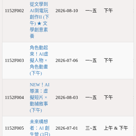
從文學到
1152F002
AI到電玩
2026-08-10
一~五
下午
1
創作II (下
午) ★ 文
學創意素
養
角色動起
來！AI虛
1152F003
擬人物 ×
2026-07-06
一~五
下午
1
角色動畫
(下午)
NEW！AI
導演：虛
1152F004
擬短片 ×
2026-08-03
一~五
下午
1
動捕敘事
(下午)
未來構想
1152F005
者：AI 創
2026-07-01
三~五
上午 & 下午
1
生營 (3日)