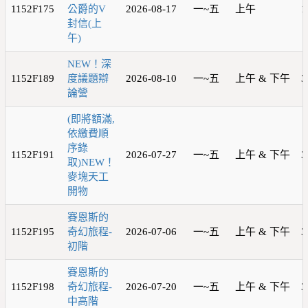
1152F175
公爵的V
2026-08-17
一~五
上午
1
封信(上
午)
NEW！深
1152F189
度議題辯
2026-08-10
一~五
上午 & 下午
3
論營
(即將額滿,
依繳費順
序錄
1152F191
2026-07-27
一~五
上午 & 下午
3
取)NEW！
麥塊天工
開物
賽恩斯的
1152F195
奇幻旅程-
2026-07-06
一~五
上午 & 下午
3
初階
賽恩斯的
1152F198
奇幻旅程-
2026-07-20
一~五
上午 & 下午
3
中高階