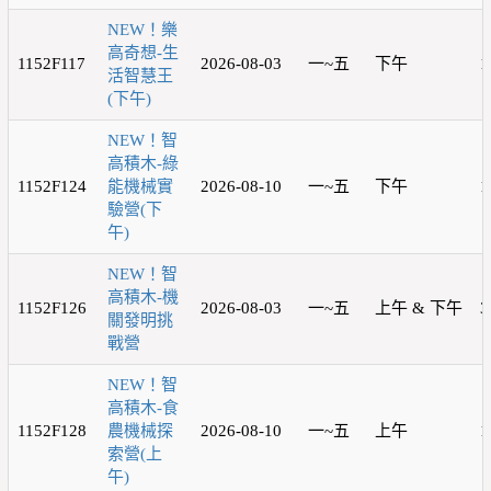
NEW！樂
高奇想-生
1152F117
2026-08-03
一~五
下午
1
活智慧王
(下午)
NEW！智
高積木-綠
1152F124
能機械實
2026-08-10
一~五
下午
1
驗營(下
午)
NEW！智
高積木-機
1152F126
2026-08-03
一~五
上午 & 下午
3
關發明挑
戰營
NEW！智
高積木-食
1152F128
農機械探
2026-08-10
一~五
上午
1
索營(上
午)