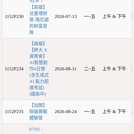
NEW！
【高雄】
兒童理財
1152F230
2026-07-13
一~五
上午 & 下午
3
營-瑪尼國
的財富冒
險
【高雄】
【師大 X
資策會】
AI智慧創
1152F234
作4日營
2026-08-11
二~五
上午 & 下午
2
(含生成式
AI 能力認
證考試)
(國高中)
【加開】
1152F235
辯論實戰
2026-08-24
一~五
上午 & 下午
3
體驗營
07/01 -