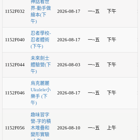
神話看世
界-動手做
1152F032
2026-08-17
一~五
下午
1
繪本(下
午)
忍者學校-
1152F040
忍者體術
2026-08-17
一~五
下午
1
(下午)
未來劍士
1152F044
體驗營(下
2026-08-03
一~五
下午
1
午)
烏克麗麗
Ukulele小
1152F046
2026-08-17
一~五
下午
1
樂手 (下
午)
趣味習字
營-字的積
1152F056
木堆疊和
2026-08-10
一~五
上午
1
變形實驗