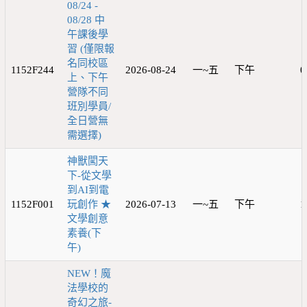
08/24 -
08/28 中
午課後學
習 (僅限報
名同校區
1152F244
2026-08-24
一~五
下午
0
上、下午
營隊不同
班別學員/
全日營無
需選擇)
神獸闖天
下-從文學
到AI到電
1152F001
玩創作 ★
2026-07-13
一~五
下午
1
文學創意
素養(下
午)
NEW！魔
法學校的
奇幻之旅-