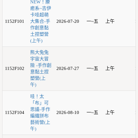
NEW！療
癒系~吉伊
卡哇超萌
1152F101
大集合-手
2026-07-20
一~五
上午
1
作創意黏
土捏塑營
(上午)
熊大兔兔
宇宙大冒
險 -手作創
1152F102
2026-07-27
一~五
上午
1
意黏土捏
塑營(上
午)
哇！太
「布」可
思議-手作
1152F104
2026-08-10
一~五
上午
1
編織拼布
藝術營(上
午)