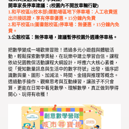
開車家長停車建議：(校園內不開放車輛行駛)
1.和平校區I(校本部)運動場區地下停車場：人工收費道
出示接送證，享有停車優惠。15分鐘內免費
2.和平校區II(圖書館校區)停車場：無優惠，15分鐘內免
費。
3.公館校區：無停車場，建議暫停校園外週邊停車格。
把數學變成一場歡樂冒險！透過多元小遊戲與體驗活
動，輕鬆探索數學奧秘，在玩樂中建立學習自信。課程
依幼兒園教保活動課程大綱設計，呼應六大核心素養，
從「覺知數量訊息與生活中的數字符號」出發，循序認
識數與量、圖形、加減法、時間、金錢與推理等概念。
透過動手操作、觀察思考與互動練習，讓孩子不只會
算，更能在日常中看見數學、理解數學，真正做到學得
開心、玩得有收穫！