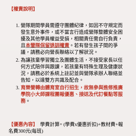
【權責說明】
營隊期間學員需遵守團體紀律，如因不守規定而
發生意外事件，或不當言行造成營隊整體安全困
擾及其他學員權益受損，相關責任需自行負責，
且
本營隊保留退訓權責
。若有發生孩子間的爭
議，請務必向營長聯絡以了解狀況。
為讓孩童學習獨立及團體生活，不接受家長以任
何方式陪伴與跟課，若孩童有特殊生理及健康狀
況，請務必於系統上註記並與營隊承辦人聯絡並
告知，以達雙方共識及配合。
育樂營轉由體育室自行招生，故無參與進修推廣
學院小大師課程團報優惠、接送及代訂餐點等服
務
。
【優惠內容】
學費計算= (學費x優惠折扣)+教材費+報
名費300元(每班)