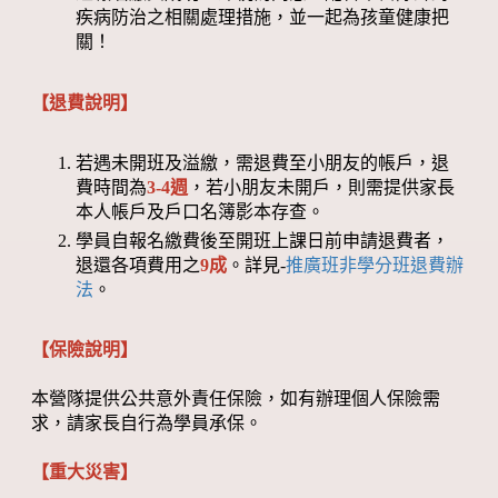
疾病防治之相關處理措施，並一起為孩童健康把
關！
【退費說明】
若遇未開班及溢繳，需退費至小朋友的帳戶，退
費時間為
3-4週
，若小朋友未開戶，則需提供家長
本人帳戶及戶口名簿影本存查。
學員自報名繳費後至開班上課日前申請退費者，
退還各項費用之
9成
。詳見-
推廣班非學分班退費辦
法
。
【保險說明】
本營隊提供公共意外責任保險，如有辦理個人保險需
求，請家長自行為學員承保。
【重大災害】