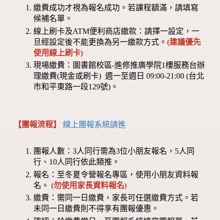
繳費成功才視為報名成功。若課程額滿，請填寫
候補名單。
線上刷卡及ATM便利商店繳款：請擇一設定，一
旦經設定後不能更換為另一繳款方式。
(建議優先
使用線上刷卡)
現場繳費：圖書館校區-進修推廣學院1樓服務台辦
理繳費(現金或刷卡) 週一至週日 09:00-21:00 (台北
市和平東路一段129號)。
【團報流程】
線上團報系統請進
團報人數：3人同行需為3位小朋友報名，5人同
行、10人同行依此類推。
報名：至冬夏令營報名專區，使用小朋友資料報
名。
(勿使用家長資料報名)
繳費：需同一日繳費，家長可任選繳費方式。若
未同一日繳費則不得享有團報優惠。