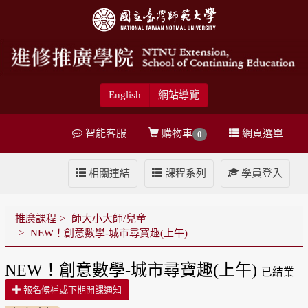
English
網站導覽
智能客服
購物車
網頁選單
0
相關連結
課程系列
學員登入
推廣課程
師大小大師/兒童
NEW！創意數學-城市尋寶趣(上午)
NEW！創意數學-城市尋寶趣(上午)
已結業
報名候補或下期開課通知