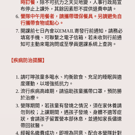
時訂餐
，除不可抗力之天災地變，人事行政局宣
布停止上課外，其餘因素恕不提供退費申請。
營隊中午用餐者，請攜帶環保餐具。另請避免自
行攜帶食物或點心。
開課前七日內會以EMAIL寄發行前通知，請務必
填寫手機、可聯繫之電子信箱，若未收到行前通
知可主動來電詢問或至學員選課系統上查詢。
【疾病防治提醒】
請叮嚀孩童多喝水、均衡飲食、充足的睡眠與適
度運動，以增強抵抗力。
流行疾病高峰期，請協助孩童攜帶口罩，預防勝
於治療。
營隊期間，若孩童有發燒之情況，須在家休養請
勿到校；上課期間，遇孩子發燒、身體不適等症
狀，會請孩子留置營本部休息，並通知家長儘速
帶回就醫。
經報名繳費成功，即視為同意、配合本營隊針對