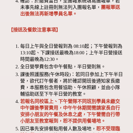
確認：於繳費當日，至團報系統填寫團報單，若
未事先線上註冊則無法列入團報名單，
團報單送
出後無法再新增學員名單。
【接送及餐飲注意事項】
每日上午與全日營報到為 08:10起；下午營報到為
13:10起、下課接送最晚為18:00；上午半日營接送
時間最晚為12:30。
全日營學費包含中午餐點，半日營則無。
課後照護服務(午休時段)：若同日參加上下午半日
營，欲代訂午餐者，將於確認開班後通知家長繳
費，本服務包含用餐協助、午休照顧，並由小隊
輔協助送至下午半日營的教室。
若報名同校區上、下午營隊不同班別學員未繳交
中午課後學習費用，中午午休期間需請家長自行
安排小朋友的午餐及休息之處，下午營需自行帶
小朋友至教室報到，恕不提供用餐場地。
因已事先安排餐點用餐人數及場地，
恕不受理臨