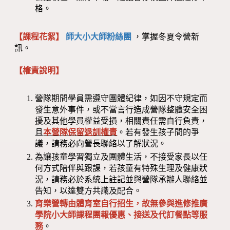
格。
【課程花絮】
師大小大師粉絲團
，掌握冬夏令營新
訊。
【權責說明】
營隊期間學員需遵守團體紀律，如因不守規定而
發生意外事件，或不當言行造成營隊整體安全困
擾及其他學員權益受損，相關責任需自行負責，
且
本營隊保留退訓權責
。若有發生孩子間的爭
議，請務必向營長聯絡以了解狀況。
為讓孩童學習獨立及團體生活，不接受家長以任
何方式陪伴與跟課，若孩童有特殊生理及健康狀
況，請務必於系統上註記並與營隊承辦人聯絡並
告知，以達雙方共識及配合。
育樂營轉由體育室自行招生，故無參與進修推廣
學院小大師課程團報優惠、接送及代訂餐點等服
務
。