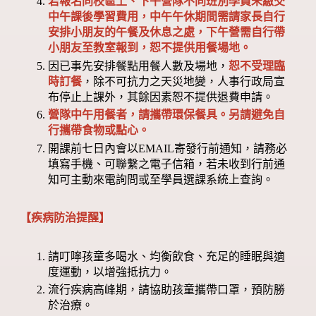
若報名同校區上、下午營隊不同班別學員未繳交
中午課後學習費用，中午午休期間需請家長自行
安排小朋友的午餐及休息之處，下午營需自行帶
小朋友至教室報到，恕不提供用餐場地。
因已事先安排餐點用餐人數及場地，
恕不受理臨
時訂餐
，除不可抗力之天災地變，人事行政局宣
布停止上課外，其餘因素恕不提供退費申請。
營隊中午用餐者，請攜帶環保餐具。另請避免自
行攜帶食物或點心。
開課前七日內會以EMAIL寄發行前通知，請務必
填寫手機、可聯繫之電子信箱，若未收到行前通
知可主動來電詢問或至學員選課系統上查詢。
【疾病防治提醒】
請叮嚀孩童多喝水、均衡飲食、充足的睡眠與適
度運動，以增強抵抗力。
流行疾病高峰期，請協助孩童攜帶口罩，預防勝
於治療。