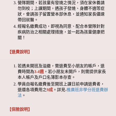
營隊期間，若孩童有發燒之情況，須在家休養請
勿到校；上課期間，遇孩子發燒、身體不適等症
狀，會請孩子留置營本部休息，並通知家長儘速
帶回就醫。
經報名繳費成功，即視為同意、配合本營隊針對
疾病防治之相關處理措施，並一起為孩童健康把
關！
【退費說明】
若遇未開班及溢繳，需退費至小朋友的帳戶，退
費時間為
3-4週
，若小朋友未開戶，則需提供家長
本人帳戶及戶口名簿影本存查。
學員自報名繳費後至開班上課日前申請退費者，
退還各項費用之
9成
。詳見-
推廣班非學分班退費辦
法
。
【保險說明】