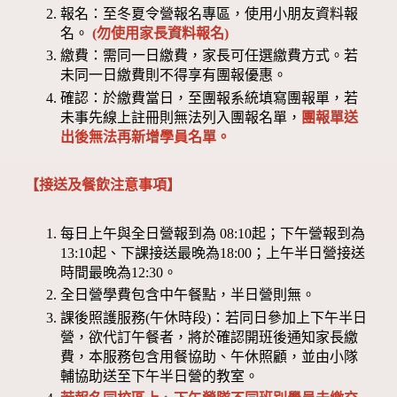
報名：至冬夏令營報名專區，使用小朋友資料報
名。
(勿使用家長資料報名)
繳費：需同一日繳費，家長可任選繳費方式。若
未同一日繳費則不得享有團報優惠。
確認：於繳費當日，至團報系統填寫團報單，若
未事先線上註冊則無法列入團報名單，
團報單送
出後無法再新增學員名單。
【接送及餐飲注意事項】
每日上午與全日營報到為 08:10起；下午營報到為
13:10起、下課接送最晚為18:00；上午半日營接送
時間最晚為12:30。
全日營學費包含中午餐點，半日營則無。
課後照護服務(午休時段)：若同日參加上下午半日
營，欲代訂午餐者，將於確認開班後通知家長繳
費，本服務包含用餐協助、午休照顧，並由小隊
輔協助送至下午半日營的教室。