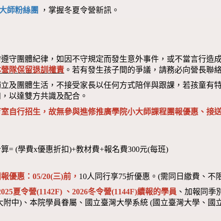
大師粉絲團
，掌握冬夏令營新訊。
需遵守團體紀律，如因不守規定而發生意外事件，或不當言行造
本營隊保留退訓權責
。若有發生孩子間的爭議，請務必向營長聯
獨立及團體生活，不接受家長以任何方式陪伴與跟課，若孩童有
知，以達雙方共識及配合。
育室自行招生，故無參與進修推廣學院小大師課程團報優惠、接
算= (學費x優惠折扣)+教材費+報名費300元(每班)
報優惠：05/20(三)前，
10人同行享75折優惠。(需同日繳費、不
2025夏令營(1142F) 、2026冬令營(1144F)
續報的學員
、加報同季
大附中)、本院學員眷屬、國立臺灣大學系統 (國立臺灣大學、國立