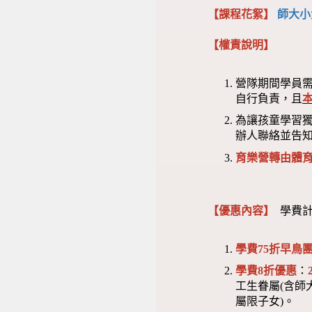
【課程花絮】
師大小
【權責說明】
營隊期間學員
自行負責，且
為讓孩童學習
辦人聯絡並告
育樂營轉由體
【優惠內容】
學費計
學費75折早鳥團
學費8折優惠
：
工生眷屬(含師
屬限子女)。