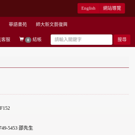
English
網站導覽
華語書苑
師大新文藝復興
能客服
結帳
搜尋
0
152
49-5453 邵先生