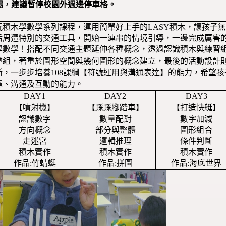
車場，建議暫停校園外週邊停車格。
玩積木學數學系列課程，運用簡單好上手的LASY積木，讓孩子
活周遭特別的交通工具，開始一連串的情境引導，一邊完成厲害
學數學！
搭配不同交通主題延伸各種概念，透過認識積木與練習
重組，著重於圖形空間與幾何圖形的概念建立，最後的活動設計
斷，一步步培養108課綱【符號運用與溝通表達】的能力，希望
達、溝通及互動的能力。
DAY1
DAY2
DAY3
【噴射機】
【踩踩腳踏車】
【打造快艇】
認識數字
數量配對
數字加減
方向概念
部分與整體
圖形組合
走迷宮
邏輯推理
條件判斷
積木實作
積木實作
積木實作
作品:竹蜻蜓
作品:拼圖
作品:海底世界