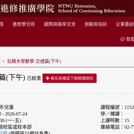
借
進修學分班
國際與兩岸交流
測驗與培訓
企業委訓
智
童
玩積木學數學-交通篇(下午)
篇(下午)
已結業
報名候補或下期開課通知
師/兒童
課程編號：1152F
 2026-07-24
停／補課：
30 (一~五)
上課時數：15
館校區或校本部
連絡電話：02-77
e日曆
(停開班以網站為準)