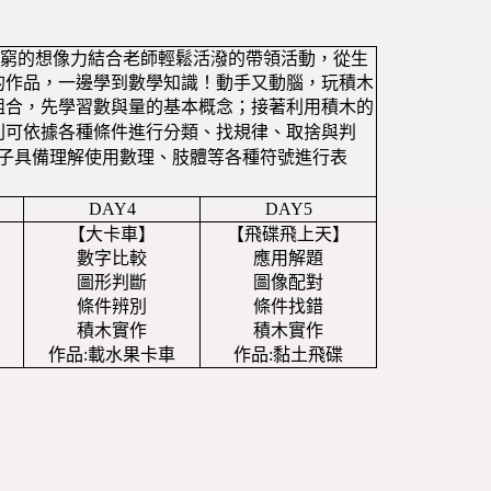
無窮的想像力結合老師輕鬆活潑的帶領活動，從生
的作品，一邊學到數學知識！動手又動腦，玩積木
組合，先學習數與量的基本概念；接著利用積木的
則可依據各種條件進行分類、找規律、取捨與判
孩子具備理解使用數理、肢體等各種符號進行表
DAY4
DAY5
【大卡車】
【飛碟飛上天】
數字比較
應用解題
圖形判斷
圖像配對
條件辨別
條件找錯
積木實作
積木實作
作品:載水果卡車
作品:黏土飛碟