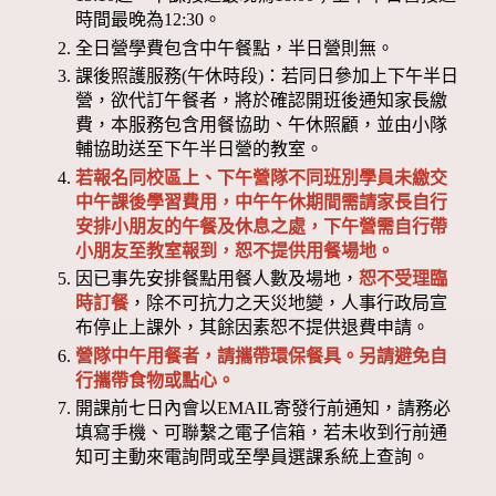
時間最晚為12:30。
全日營學費包含中午餐點，半日營則無。
課後照護服務(午休時段)：若同日參加上下午半日
營，欲代訂午餐者，將於確認開班後通知家長繳
費，本服務包含用餐協助、午休照顧，並由小隊
輔協助送至下午半日營的教室。
若報名同校區上、下午營隊不同班別學員未繳交
中午課後學習費用，中午午休期間需請家長自行
安排小朋友的午餐及休息之處，下午營需自行帶
小朋友至教室報到，恕不提供用餐場地。
因已事先安排餐點用餐人數及場地，
恕不受理臨
時訂餐
，除不可抗力之天災地變，人事行政局宣
布停止上課外，其餘因素恕不提供退費申請。
營隊中午用餐者，請攜帶環保餐具。另請避免自
行攜帶食物或點心。
開課前七日內會以EMAIL寄發行前通知，請務必
填寫手機、可聯繫之電子信箱，若未收到行前通
知可主動來電詢問或至學員選課系統上查詢。