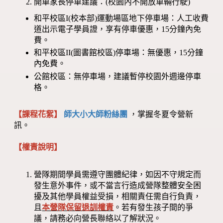
開車家長停車建議：(校園內不開放車輛行駛)
和平校區I(校本部)運動場區地下停車場：人工收費
道出示電子學員證，享有停車優惠，15分鐘內免
費。
和平校區II(圖書館校區)停車場：無優惠，15分鐘
內免費。
公館校區：無停車場，建議暫停校園外週邊停車
格。
【課程花絮】
師大小大師粉絲團
，掌握冬夏令營新
訊。
【權責說明】
營隊期間學員需遵守團體紀律，如因不守規定而
發生意外事件，或不當言行造成營隊整體安全困
擾及其他學員權益受損，相關責任需自行負責，
且
本營隊保留退訓權責
。若有發生孩子間的爭
議，請務必向營長聯絡以了解狀況。