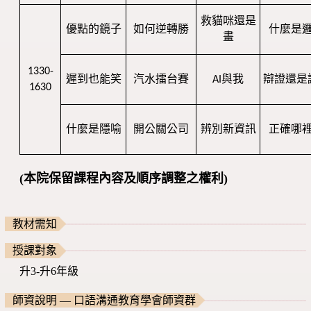
救貓咪還是
優點的鏡子
如何逆轉勝
什麼是
畫
1330-
遲到也能笑
汽水擂台賽
AI與我
辯證還是
1630
什麼是隱喻
開公關公司
辨別新資訊
正確哪
(本院保留課程內容及順序調整之權利)
教材需知
授課對象
升3-升6年級
師資說明 — 口語溝通教育學會師資群