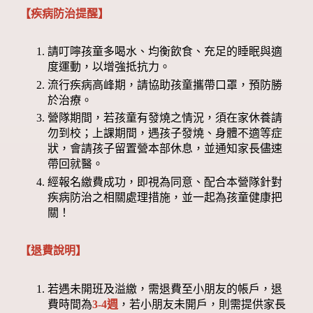
【疾病防治提醒】
請叮嚀孩童多喝水、均衡飲食、充足的睡眠與適
度運動，以增強抵抗力。
流行疾病高峰期，請協助孩童攜帶口罩，預防勝
於治療。
營隊期間，若孩童有發燒之情況，須在家休養請
勿到校；上課期間，遇孩子發燒、身體不適等症
狀，會請孩子留置營本部休息，並通知家長儘速
帶回就醫。
經報名繳費成功，即視為同意、配合本營隊針對
疾病防治之相關處理措施，並一起為孩童健康把
關！
【退費說明】
若遇未開班及溢繳，需退費至小朋友的帳戶，退
費時間為
3-4週
，若小朋友未開戶，則需提供家長