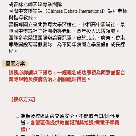
胡善詠老師表達專業團隊
國際中文辯論課（Chinese Debate International）課程老師
與指導教練。
曾指導國立臺北教育大學辯論社、中和高中演辯社、景
興國中辯論社等社團指導老師，長年投入思辨領域。
團隊多次榮獲國際辯論賽冠軍，曾於北京、廣東、香港
等地開設寒暑假營隊，為不同年齡層之學童設計成長課
程。
優惠方案
請務必詳讀以下訊息，一經報名成功即視為同意並配合
營隊規範及疾病防治之相關處理措施。
【接送方式】
為顧及校區周邊交通安全，不開放門口/側門接
送，
各營區僅提供教室報到與接退(需電子學員
證)。