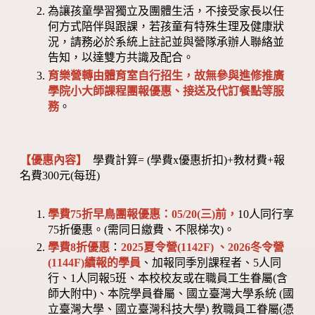
為讓孩童學習獨立及團體生活，不接受家長以任
何方式陪伴與跟課，若孩童有特殊生理及健康狀
況，請務必於系統上註記並與營隊承辦人聯絡並
告知，以達雙方共識及配合。
育樂營轉由體育室自行招生，故無參與進修推廣
學院小大師課程團報優惠、接送及代訂餐點等服
務
。
【優惠內容】
學費計算= (學費x優惠折扣)+教材費+報
名費300元(每班)
學費75折早鳥團報優惠：05/20(三)前，
10人同行享
75折優惠。(需同日繳費、不限梯次)。
學費8折優惠
：
2025夏令營(1142F) 、2026冬令營
(1144F)
續報的學員
、加報同季別課程者、5人同
行、1人同報5班、本校校友或在職員工生眷屬(含
師大附中)、本院學員眷屬、國立臺灣大學系統 (國
立臺灣大學、國立臺灣科技大學) 教職員工眷屬(憑