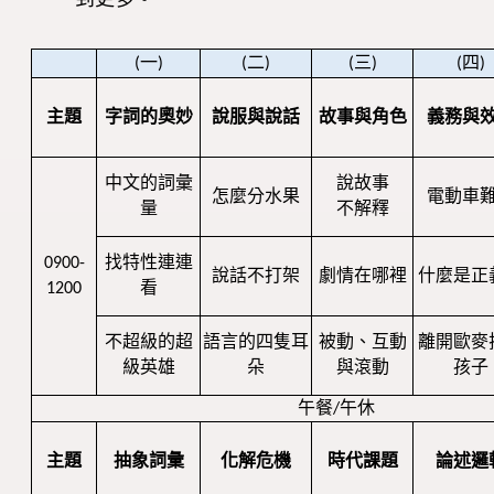
(
一
)
(
二
)
(
三
)
(
四
)
主題
字詞的奧妙
說服與說話
故事與角色
義務與
中文的詞彙
說故事
怎麼分水果
電動車
量
不解釋
0900-
找特性連連
說話不打架
劇情在哪裡
什麼是正
1200
看
不超級的超
語言的四隻耳
被動、互動
離開歐麥
級英雄
朵
與滾動
孩子
午餐/午休
主題
抽象詞彙
化解危機
時代課題
論述邏