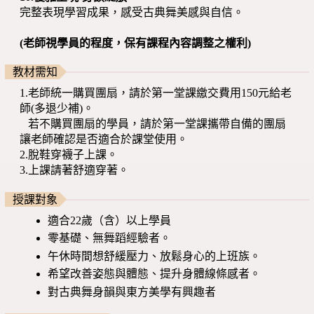
完整表現學習成果，感受古典舞美感與自信。
(老師視學員的程度，保有課程內容調整之權利)
教材需知
1.老師統一購買團扇，請於第一堂課繳交費用150元給老
師(多退少補)。
若不購買團扇的學員，請於第一堂課攜帶自備的團扇
讓老師確認是否適合於課堂使用。
2.脫鞋穿襪子上課。
3.上課請著舒適穿著。
授課對象
適合22歲（含）以上學員
零基礎、無舞蹈經驗者。
午休時間想舒緩壓力、放鬆身心的上班族。
希望改善姿態與體態、提升身體線條感者。
對古典舞身韻與東方美學有興趣者