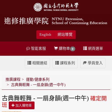
English
網站導覽
智能客服
購物車
網頁選單
0
相關連結
課程系列
學員登入
推廣課程
運動/健康系列
古典舞輕舞 - 一扇身韻(週一中午)
古典舞輕舞 - 一扇身韻(週一中午)
確定開
班
加入購物車