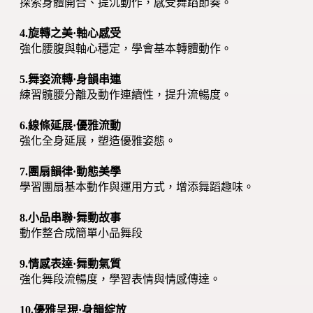
探索身體開合、提沉動作，感受舞蹈節奏。
4.旋轉之美·軸心感受
強化腰腹與軸心穩定，學會基本轉體動作。
5.舞姿流轉·身韻串連
練習髖腰分離及動作連續性，提升流暢度。
6.線條延展·優雅流動
強化全身延展，塑造優雅姿態。
7.團扇韻律·動態美學
學習團扇基本動作與運用方式，增添舞蹈趣味。
8.小品串聯·舞動故事
動作整合成簡單小品舞段
9.情感表達·舞動氣質
強化舞段流暢度，學習表情與情感傳達。
10.優雅呈現·身韻綻放