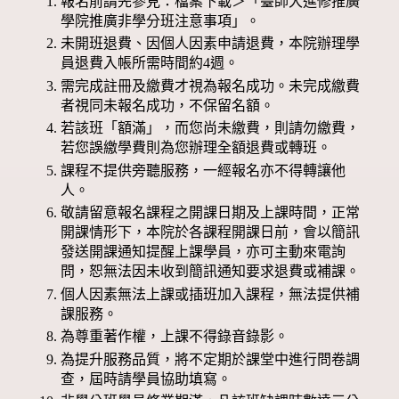
報名前請先參見：檔案下載＞「臺師大進修推廣
學院推廣非學分班注意事項」。
未開班退費、因個人因素申請退費，本院辦理學
員退費入帳所需時間約4週。
需完成註冊及繳費才視為報名成功。未完成繳費
者視同未報名成功，不保留名額。
若該班「額滿」，而您尚未繳費，則請勿繳費，
若您誤繳學費則為您辦理全額退費或轉班。
課程不提供旁聽服務，一經報名亦不得轉讓他
人。
敬請留意報名課程之開課日期及上課時間，正常
開課情形下，本院於各課程開課日前，會以簡訊
發送開課通知提醒上課學員，亦可主動來電詢
問，恕無法因未收到簡訊通知要求退費或補課。
個人因素無法上課或插班加入課程，無法提供補
課服務。
為尊重著作權，上課不得錄音錄影。
為提升服務品質，將不定期於課堂中進行問卷調
查，屆時請學員協助填寫。