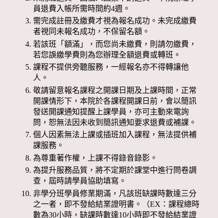
員退費入帳所需時間約4週。
需完成註冊及繳費才視為報名成功。未完成繳費
者視同未報名成功，不保留名額。
若該班「額滿」，而您尚未繳費，則請勿繳費，
若您誤繳學費則為您辦理全額退費或轉班。
課程不提供旁聽服務，一經報名亦不得轉讓他
人。
敬請留意報名課程之開課日期及上課時間，正常
開課情形下，本院於各課程開課日前，會以簡訊
發送開課通知提醒上課學員，亦可主動來電詢
問，恕無法因未收到簡訊通知要求退費或補課。
個人因素無法上課或插班加入課程，無法提供補
課服務。
為尊重著作權，上課不得錄音錄影。
為提升服務品質，將不定期於課堂中進行問卷調
查，屆時請學員協助填寫。
非學分班學員修業期滿，凡該班缺課時數達三分
之一者，即不發給結業證明書。（EX：課程總時
數為30小時，缺課時數達10小時即不發給結業證