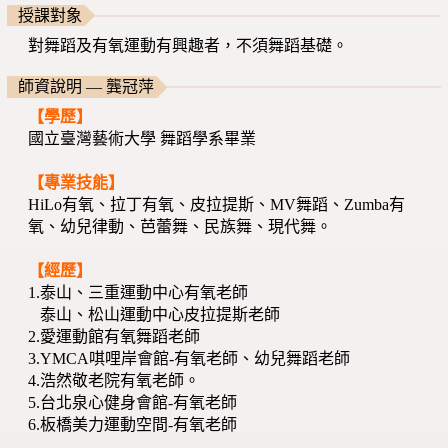
授課對象
對舞蹈及有氧運動有興趣者，不須舞蹈基礎。
師資說明 — 龔冠萍
【學歷】
國立臺灣藝術大學 舞蹈學系畢業
【專業技能】
HiLo有氧、拉丁有氧、皮拉提斯、MV舞蹈、Zumba有
氧、幼兒律動、芭蕾舞、民族舞、現代舞。
【經歷】
1.泰山、三重運動中心有氧老師
泰山、松山運動中心皮拉提斯老師
2.愛運動館有氧舞蹈老師
3.YMCA唭哩岸會館-有氧老師、幼兒舞蹈老師
4.浩然敬老院有氧老師。
5.台北泉心健身會館-有氧老師
6.板橋美力運動空間-有氧老師