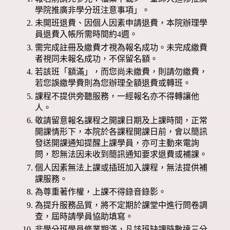
學院推廣非學分班注意事項」。
未開班退費、因個人因素申請退費，本院辦理學
員退費入帳所需時間約4週。
需完成註冊及繳費才視為報名成功。未完成繳費
者視同未報名成功，不保留名額。
若該班「額滿」，而您尚未繳費，則請勿繳費，
若您誤繳學費則為您辦理全額退費或轉班。
課程不提供旁聽服務，一經報名亦不得轉讓他
人。
敬請留意報名課程之開課日期及上課時間，正常
開課情形下，本院於各課程開課日前，會以簡訊
發送開課通知提醒上課學員，亦可主動來電詢
問，恕無法因未收到簡訊通知要求退費或補課。
個人因素無法上課或插班加入課程，無法提供補
課服務。
為尊重著作權，上課不得錄音錄影。
為提升服務品質，將不定期於課堂中進行問卷調
查，屆時請學員協助填寫。
非學分班學員修業期滿，凡該班缺課時數達三分