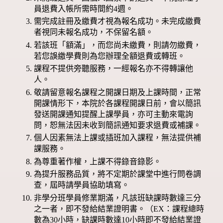
員退費入帳所需時間約4週。
需完成註冊及繳費才視為報名成功。未完成繳費
者視同未報名成功，不保留名額。
若該班「額滿」，而您尚未繳費，則請勿繳費，
若您誤繳學費則為您辦理全額退費或轉班。
課程不提供旁聽服務，一經報名亦不得轉讓他
人。
敬請留意報名課程之開課日期及上課時間，正常
開課情形下，本院於各課程開課日前，會以簡訊
發送開課通知提醒上課學員，亦可主動來電詢
問，恕無法因未收到簡訊通知要求退費或補課。
個人因素無法上課或插班加入課程，無法提供補
課服務。
為尊重著作權，上課不得錄音錄影。
為提升服務品質，將不定期於課堂中進行問卷調
查，屆時請學員協助填寫。
非學分班學員修業期滿，凡該班缺課時數達三分
之一者，即不發給結業證明書。（EX：課程總時
數為30小時，缺課時數達10小時即不發給結業證