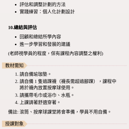
評估和調整計劃的方法
實踐練習：個人化計劃設計
10.總結與評估
回顧和總結所學內容
進一步學習和發展的建議
(老師視學員的程度，保有課程內容調整之權利)
教材需知
請自備瑜珈墊。
請自備 1 隻過踝襪（襪長需超過腳踝），課程中
將於襪內放置按摩球使用。
請攜帶毛巾或浴巾、水瓶。
上課請著舒適穿著。
備註: 滾筒、按摩球課堂將會準備，學員不用自備。
授課對象