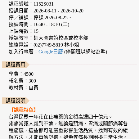
課程編號：1152S031
授課日期：2026-08-11 - 2026-10-20
停／補課：停課:2026-08-25、
授課時間：16:40 - 18:10 (二)
上課時數：15
授課教室：師大圖書館校區或校本部
連絡電話：(02)7749-5819 林小姐
加入行事曆：
Google日曆
(停開班以網站為準)
課程費用
學費：4500
報名費：300
教材費：自費
課程說明
【課程特色】
台灣民眾一年花在止痛藥的金額高達四十億元。
疼痛常讓人感到不適，無論是頭痛、胃痛或關節痛等各
種痛感，這些都可能嚴重影響生活品質，找到有效的緩
解方法，才能重獲舒適，避免疼痛長期困擾日常生活。