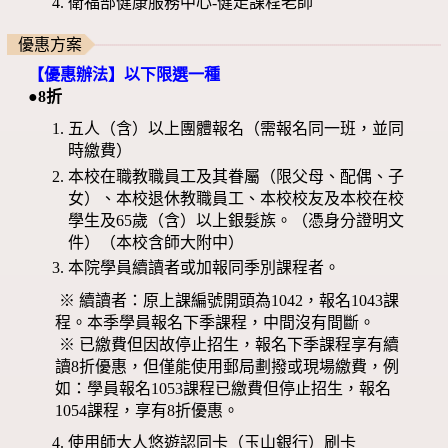
衛福部健康服務中心-健走課程老師
優惠方案
【優惠辦法】以下限選一種
●8折
五人（含）以上團體報名（需報名同一班，並同
時繳費）
本校在職教職員工及其眷屬（限父母、配偶、子
女）、本校退休教職員工、本校校友及本校在校
學生及65歲（含）以上銀髮族。（憑身分證明文
件）（本校含師大附中）
本院學員續讀者或加報同季別課程者。
※ 續讀者：原上課編號開頭為1042，報名1043課
程。本季學員報名下季課程，中間沒有間斷。
※ 已繳費但因故停止招生，報名下季課程享有續
讀8折優惠，但僅能使用郵局劃撥或現場繳費，例
如：學員報名1053課程已繳費但停止招生，報名
1054課程，享有8折優惠。
使用師大人悠遊認同卡（玉山銀行）刷卡