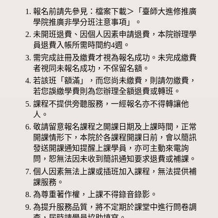
報名前請先參見：檔案下載＞「臺師大進修推廣
學院推廣非學分班注意事項」。
未開班退費、因個人因素申請退費，本院辦理學
員退費入帳所需時間約4週。
需完成註冊及繳費才視為報名成功。未完成繳費
者視同未報名成功，不保留名額。
若該班「額滿」，而您尚未繳費，則請勿繳費，
若您誤繳學費則為您辦理全額退費或轉班。
課程不提供旁聽服務，一經報名亦不得轉讓他
人。
敬請留意報名課程之開課日期及上課時間，正常
開課情形下，本院於各課程開課日前，會以簡訊
發送開課通知提醒上課學員，亦可主動來電詢
問，恕無法因未收到簡訊通知要求退費或補課。
個人因素無法上課或插班加入課程，無法提供補
課服務。
為尊重著作權，上課不得錄音錄影。
為提升服務品質，將不定期於課堂中進行問卷調
查，屆時請學員協助填寫。