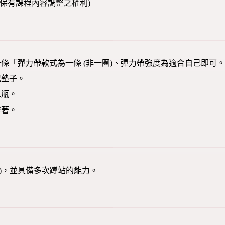
，保有課程內容調整之權利)
條「彈力帶款式為一條 (非一圈)、彈力帶強度為適合自己即可
或墊子。
水瓶。
穿著。
歲(含)，並具備多次蹲站的能力。