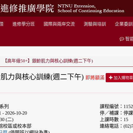
借
進修學分班
國際與兩岸交流
測驗與培訓
企業委訓
智
【高年級50+】銀齡肌力與核心訓練(週二下午)
齡肌力與核心訓練(週二下午)
即將額滿
加入購物
康系列
課程編號：1152S
 2026-10-20
停／補課：停課:20
30 (二)
上課時數：15
館校區或校本部
連絡電話：(02)7
e日曆
(停開班以網站為準)