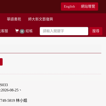
English
網站導覽
華語書苑
師大新文藝復興
能客服
結帳
搜尋
0
車
033
26-08-25、
749-5819 林小姐