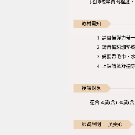
(老師視學員的程度
教材需知
請自備彈力帶一
請自備瑜珈墊
請攜帶毛巾、
上課請著舒適
授課對象
適合50歲(含)-80
師資說明 — 吳雯心