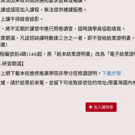
恕無法因未收到簡訊通知要求退費或補課。
上課或插班加入課程，無法提供補課服務。
，上課不得錄音錄影。
質，將不定期於課堂中進行問卷調查，屆時請學員協助填寫。
業期滿，凡該班缺課時數達三分之一者，即不發給結業證明書。（
明書）
(課程編號前4碼1144)起，原「紙本結業證明書」改為「電子結
-研習期滿】
行上網下載本校進修推廣學院非學分班修讀證明。
下載步驟
據，請於結業前來電，並留下可收取掛號信的地址(限臺灣國內
加入購物車