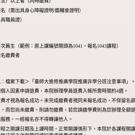
（含）以上者（同時繳費）
名（需出具身心障礙證明/鑑輔會證明）
出具職員證）
次舊生（範例：原上課編號開頭為1041，報名1043課程）
報名繳費者
見：檔案下載＞「臺師大進修推廣學院推廣非學分班注意事項」
因個人因素申請退費，本院辦理學員退費入帳所需時間約4週。
繳費才視為報名成功。未完成繳費者視同未報名成功，不保留名
」，而您尚未繳費，則請勿繳費，若您誤繳學費則為您辦理全額
聽服務，一經報名亦不得轉讓他人。
課程之開課日期及上課時間，正常開課情形下，本院於各課程開