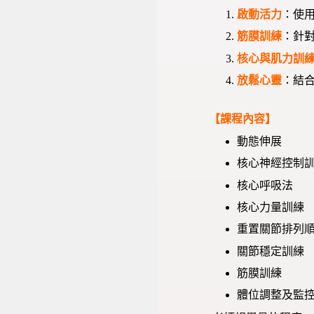
啟動活力
：使
筋膜訓練
：針
核心與肌力訓
放鬆心靈
：結
【課程內容】
動態伸展
核心神經控制
核心呼吸法
核心力量訓練
重置關節排列
關節穩定訓練
筋膜訓練
體位調整及監