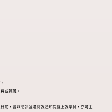
。
額。
退費或轉班。
課日前，會以簡訊發送開課通知提醒上課學員，亦可主