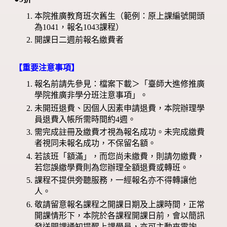
本院推廣教育班次舊生（範例：原上課編號開頭
為1041，報名1043課程）
開課日二週前報名繳費者
【重要注意事項】
報名前請先參見：檔案下載＞「臺師大進修推廣
學院推廣非學分班注意事項」。
未開班退費、因個人因素申請退費，本院辦理學
員退費入帳所需時間約4週。
需完成註冊及繳費才視為報名成功。未完成繳費
者視同未報名成功，不保留名額。
若該班「額滿」，而您尚未繳費，則請勿繳費，
若您誤繳學費則為您辦理全額退費或轉班。
課程不提供旁聽服務，一經報名亦不得轉讓他
人。
敬請留意報名課程之開課日期及上課時間，正常
開課情形下，本院於各課程開課日前，會以簡訊
發送開課通知提醒上課學員，亦可主動來電詢