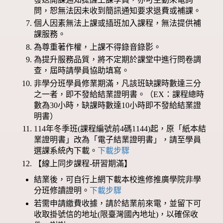
問，恕無法因未收到簡訊通知要求退費或補課。
個人因素無法上課或插班加入課程，無法提供補
課服務。
為尊重著作權，上課不得錄音錄影。
為提升服務品質，將不定期於課堂中進行問卷調
查，屆時請學員協助填寫。
非學分班學員修業期滿，凡該班缺課時數達三分
之一者，即不發給結業證明書。（EX：課程總時
數為30小時，缺課時數達10小時即不發給結業證
明書）
114年冬季班(課程編號前4碼1144)起，原「紙本結
業證明書」改為「電子結業證明書」，請至學員
選課系統內下載。
下載步驟
【線上同步課程-研習期滿】
結業後，可自行上網下載本校進修推廣學院非學
分班修讀證明。
下載步驟
若需申請繳費收據，請於結業前來電，並留下可
收取掛號信的地址(限臺灣國內地址)，以確保收