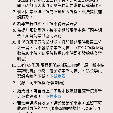
問，恕無法因未收到簡訊通知要求退費或補課。
個人因素無法上課或插班加入課程，無法提供補
課服務。
為尊重著作權，上課不得錄音錄影。
為提升服務品質，將不定期於課堂中進行問卷調
查，屆時請學員協助填寫。
非學分班學員修業期滿，凡該班缺課時數達三分
之一者，即不發給結業證明書。（EX：課程總時
數為30小時，缺課時數達10小時即不發給結業證
明書）
114年冬季班(課程編號前4碼1144)起，原「紙本結
業證明書」改為「電子結業證明書」，請至學員
選課系統內下載。
下載步驟
【線上同步課程-研習期滿】
結業後，可自行上網下載本校進修推廣學院非學
分班修讀證明。
下載步驟
若需申請繳費收據，請於結業前來電，並留下可
收取掛號信的地址(限臺灣國內地址)，以確保收