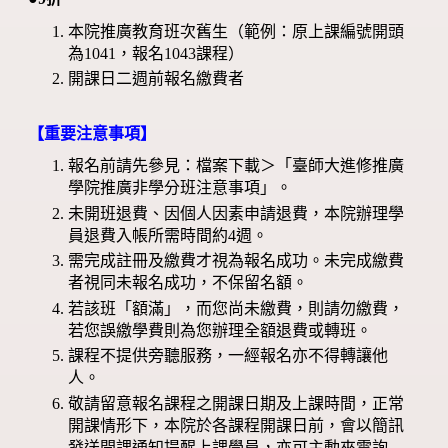
本院推廣教育班次舊生（範例：原上課編號開頭
為1041，報名1043課程）
開課日二週前報名繳費者
【重要注意事項】
報名前請先參見：檔案下載＞「臺師大進修推廣
學院推廣非學分班注意事項」。
未開班退費、因個人因素申請退費，本院辦理學
員退費入帳所需時間約4週。
需完成註冊及繳費才視為報名成功。未完成繳費
者視同未報名成功，不保留名額。
若該班「額滿」，而您尚未繳費，則請勿繳費，
若您誤繳學費則為您辦理全額退費或轉班。
課程不提供旁聽服務，一經報名亦不得轉讓他
人。
敬請留意報名課程之開課日期及上課時間，正常
開課情形下，本院於各課程開課日前，會以簡訊
發送開課通知提醒上課學員，亦可主動來電詢