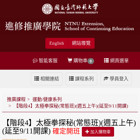
English
網站導覽
智能客服
購物車
網頁選單
0
相關連結
課程系列
學員登入
推廣課程
運動/健康系列
【階段4】太極拳探秘(常態班)(週五上午)(延至9/11開課)
【階段4】太極拳探秘(常態班)(週五上午)
(延至9/11開課)
確定開班
加入購物車