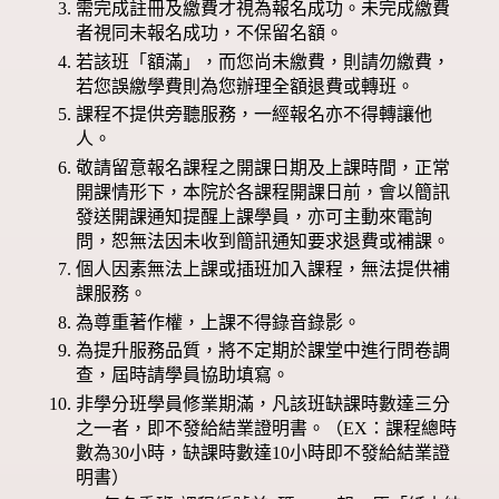
需完成註冊及繳費才視為報名成功。未完成繳費
者視同未報名成功，不保留名額。
若該班「額滿」，而您尚未繳費，則請勿繳費，
若您誤繳學費則為您辦理全額退費或轉班。
課程不提供旁聽服務，一經報名亦不得轉讓他
人。
敬請留意報名課程之開課日期及上課時間，正常
開課情形下，本院於各課程開課日前，會以簡訊
發送開課通知提醒上課學員，亦可主動來電詢
問，恕無法因未收到簡訊通知要求退費或補課。
個人因素無法上課或插班加入課程，無法提供補
課服務。
為尊重著作權，上課不得錄音錄影。
為提升服務品質，將不定期於課堂中進行問卷調
查，屆時請學員協助填寫。
非學分班學員修業期滿，凡該班缺課時數達三分
之一者，即不發給結業證明書。（EX：課程總時
數為30小時，缺課時數達10小時即不發給結業證
明書）