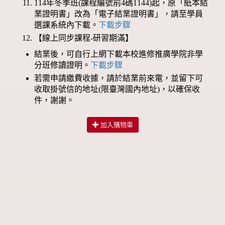
114年冬季班(課程編號前4碼1144)起，原「紙本結
業證明書」改為「電子結業證明書」，請至學員
選課系統內下載。
下載步驟
【線上同步課程-研習期滿】
結業後，可自行上網下載本校進修推廣學院非學
分班修讀證明。
下載步驟
若需申請繳費收據，請於結業前來電，並留下可
收取掛號信的地址(限臺灣國內地址)，以確保收
件，謝謝。
加入購物車