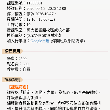
課程編號：1153S001
授課日期：2026-09-15 - 2026-12-08
停／補課：停課:2026-10-27、
授課時間：12:10 - 13:00 (二)
上課時數：10
授課教室：師大圖書館校區或校本部
連絡電話：(02)7749-5819 林小姐
加入行事曆：
Google日曆
(停開班以網站為準)
課程費用
學費：2500
報名費：300
教材費：自費
課程說明
【課程特色】
課程以「穩定 × 流動 × 力量」為核心，結合基礎體位、
呼吸法與肌力訓練。
課程從身體啟動到全身整合，帶領學員建立正確身體排
列、提升肌力與柔軟度，同時讓呼吸與動作自然串連，