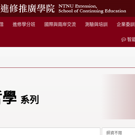
借
進修學分班
國際與兩岸交流
測驗與培訓
企業委訓
智
哲學
系列