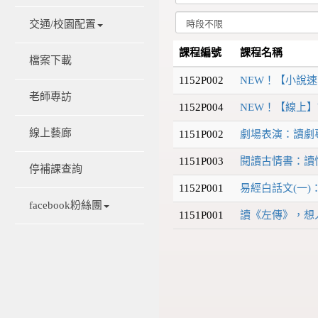
交通/校園配置
課程編號
課程名稱
檔案下載
1152P002
NEW！【小說速
老師專訪
1152P004
NEW！【線上
線上藝廊
1151P002
劇場表演：讀劇專
1151P003
閱讀古情書：讀
停補課查詢
1152P001
易經白話文(一
facebook粉絲團
1151P001
讀《左傳》，想