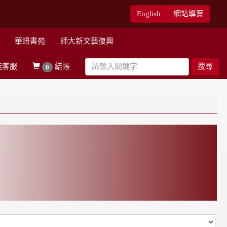
English
網站導覽
華語書苑
師大新文藝復興
能客服
結帳
搜尋
0