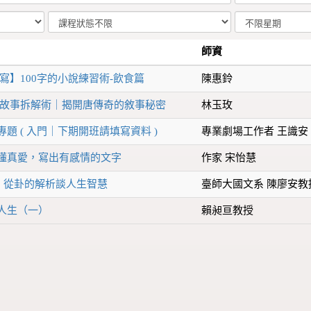
師資
寫】100字的小說練習術-飲食篇
陳惠鈴
】故事拆解術｜揭開唐傳奇的敘事秘密
林玉玫
題 ( 入門｜下期開班請填寫資料 )
專業劇場工作者 王識安
懂真愛，寫出有感情的文字
作家 宋怡慧
)：從卦的解析談人生智慧
臺師大國文系 陳廖安教
人生（一）
賴昶亘教授