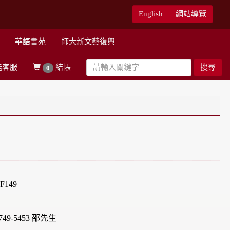
English
網站導覽
華語書苑
師大新文藝復興
能客服
結帳
搜尋
0
149
49-5453 邵先生