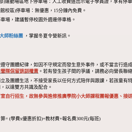
本部)運動場區地下停車場：人工收費道出示電子學員證，享有停車
圖書館校區)停車場：無優惠，15分鐘內免費。
停車場，建議暫停校園外週邊停車格。
大師粉絲團
，掌握冬夏令營新訊。
需遵守團體紀律，如因不守規定而發生意外事件，或不當言行造
本營隊保留退訓權責
。若有發生孩子間的爭議，請務必向營長聯
獨立及團體生活，不接受家長以任何方式陪伴與跟課，若孩童有
知，以達雙方共識及配合。
育室自行招生，故無參與進修推廣學院小大師課程團報優惠、接
算= (學費x優惠折扣)+教材費+報名費300元(每班)