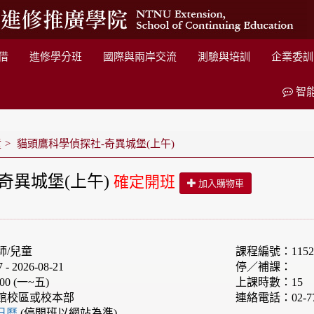
借
進修學分班
國際與兩岸交流
測驗與培訓
企業委訓
智
童
貓頭鷹科學偵探社-奇異城堡(上午)
奇異城堡(上午)
確定開班
加入購物車
師/兒童
課程編號：1152F
 2026-08-21
停／補課：
00 (一~五)
上課時數：15
館校區或校本部
連絡電話：02-77
e日曆
(停開班以網站為準)