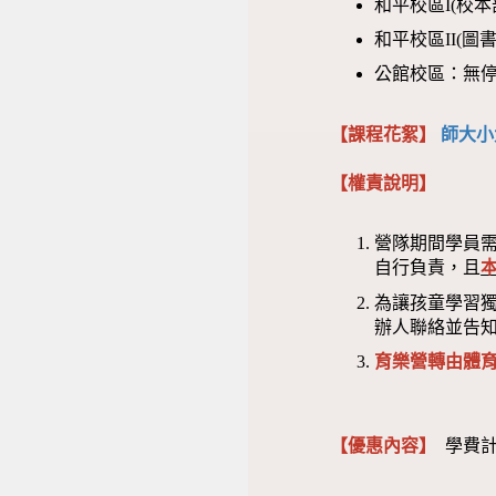
和平校區I(校
和平校區II(
公館校區：無
【課程花絮】
師大小
【權責說明】
營隊期間學員
自行負責，且
為讓孩童學習
辦人聯絡並告
育樂營轉由體
【優惠內容】
學費計