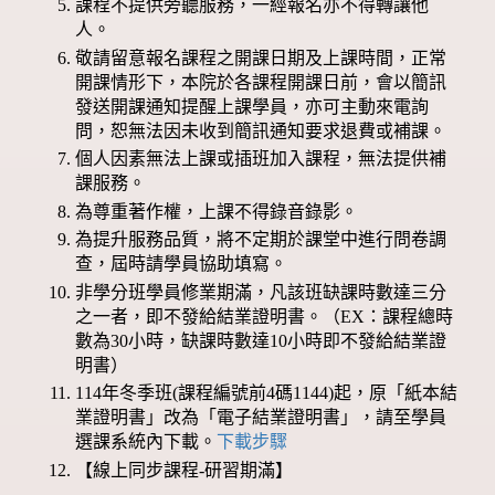
課程不提供旁聽服務，一經報名亦不得轉讓他
人。
敬請留意報名課程之開課日期及上課時間，正常
開課情形下，本院於各課程開課日前，會以簡訊
發送開課通知提醒上課學員，亦可主動來電詢
問，恕無法因未收到簡訊通知要求退費或補課。
個人因素無法上課或插班加入課程，無法提供補
課服務。
為尊重著作權，上課不得錄音錄影。
為提升服務品質，將不定期於課堂中進行問卷調
查，屆時請學員協助填寫。
非學分班學員修業期滿，凡該班缺課時數達三分
之一者，即不發給結業證明書。（EX：課程總時
數為30小時，缺課時數達10小時即不發給結業證
明書）
114年冬季班(課程編號前4碼1144)起，原「紙本結
業證明書」改為「電子結業證明書」，請至學員
選課系統內下載。
下載步驟
【線上同步課程-研習期滿】