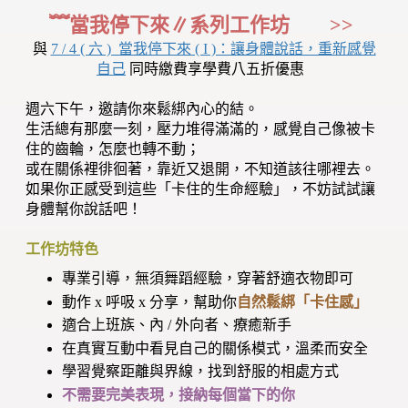
﹌當我停下來∥系列工作坊 >>
與
7 / 4 ( 六 ) 當我停下來 ( I )：讓身體說話，重新感覺
自己
同時繳費享學費八五折優惠
週六下午，邀請你來鬆綁內心的結。
生活總有那麼一刻，壓力堆得滿滿的，感覺自己像被卡
住的齒輪，怎麼也轉不動；
或在關係裡徘徊著，靠近又退開，不知道該往哪裡去。
如果你正感受到這些「卡住的生命經驗」，不妨試試讓
身體幫你說話吧！
工作坊特色
專業引導，無須舞蹈經驗，穿著舒適衣物即可
動作 x 呼吸 x 分享，幫助你
自然鬆綁「卡住感」
適合上班族、內 / 外向者、療癒新手
在真實互動中看見自己的關係模式，溫柔而安全
學習覺察距離與界線，找到舒服的相處方式
不需要完美表現，接納每個當下的你