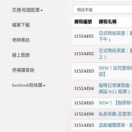
交通/校園配置
課程編號
課程名稱
檔案下載
日式時尚茶道：裏
1153AE01
下午 )
老師專訪
日式時尚茶道：裏
1153AE02
線上藝廊
上 )
NEW！拉花藝
停補課查詢
1152AE03
班】
facebook粉絲團
咖啡日常練習曲｜
1152AE04
順延 9/21 結業 )
1152AE05
NEW！【咖啡新
1152AE06
私房茶路-百家
1151AE03
品飲福爾摩茶．