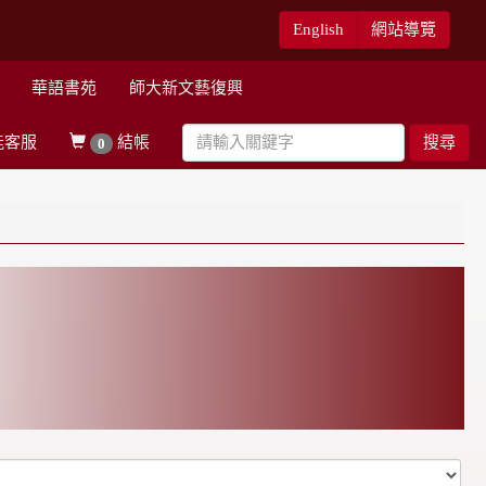
English
網站導覽
華語書苑
師大新文藝復興
能客服
結帳
搜尋
0