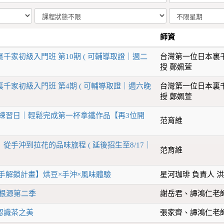
師資
千家初級入門班 第10期 ( 可輔導取證｜週二
台灣第一位日本裏
授 鄭姵萱
千家初級入門班 第4期 ( 可輔導取證｜週六晚
台灣第一位日本裏
授 鄭姵萱
術練習日｜輕鬆完成第一杯拿鐵作品【再3位開
范育維
從手沖到拉花的品味旅程 ( 延後招生至8/17｜
范育維
手解鎖計畫】烘豆×手沖×風味體驗
星河珈琲 負責人 
茶根源第二季
謝岳君、譚鴻仁老
認識茶之美
張家齊、譚鴻仁老