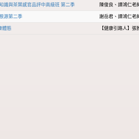
學知識與茶葉感官品評中高級班 第二季
陳俊良、譚鴻仁老
茶根源第二季
謝岳君、譚鴻仁老
康體態
【健康引路人】張